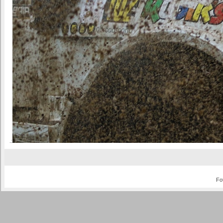
.:
Fo