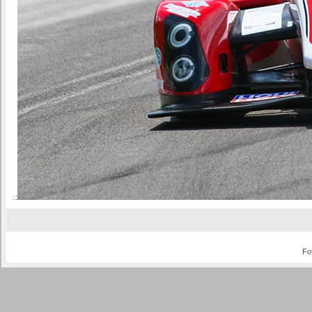
.:
Fo