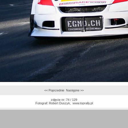
<< Poprzednie
Następne >>
zdjęcie nr: 74 / 129
Fotograf:
Robert Duszyk
,
www.toprally.pl