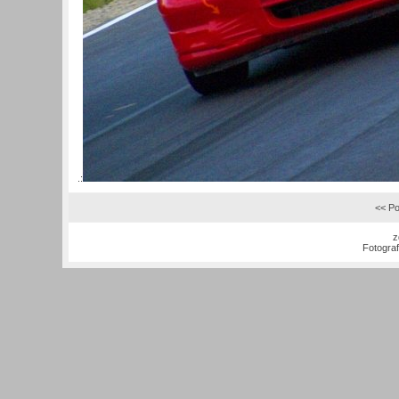
.:
<< Po
z
Fotogra