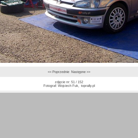
<< Poprzednie
Następne >>
zdjęcie nr: 51 / 152
Fotograf:
Wojciech Fuk
,
toprally.pl