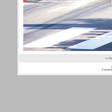
.:
<< Po
Fotogra