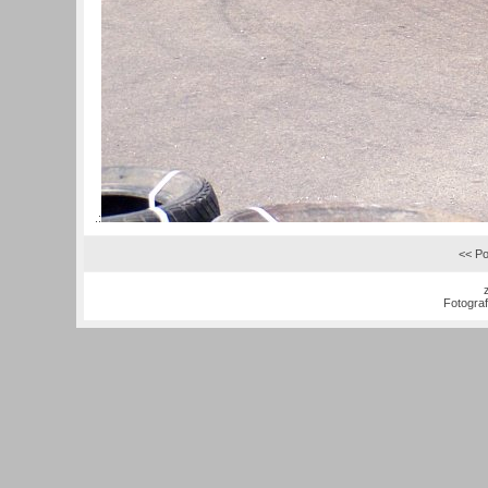
.:
<< Po
Fotogra