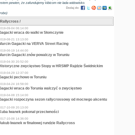
jestem pewien, że zafundujemy kibicom nie lada widowisko.
Dodaj do:
robo)
Rallycross /
2019-09-04 06:14:00
Gagacki wraca do walki w Słomczynie
2019-08-21 13:13:00
Marcin Gagacki na VERVA Street Racing
2019-06-19 14:44:00
Marcin Gagacki znów powalczy w Toruniu
2019-04-30 20:52:00
Historyczne zwycięstwo Stopy w HRSMP Rajdzie Świdnickim
2019-04-29 12:37:00
Gagacki pechowo w Toruniu
2019-04-24 16:58:00
Gagacki wraca do Torunia walczyć o zwycięstwo
2019-04-08 15:14:00
Gagacki rozpoczyna sezon rallycrossowy od mocnego akcentu
2017-10-09 20:13:00
Kuba Iwanek pokonał przeciwności
2017-10-06 14:36:00
Jakub Iwanek w finałowej rundzie Rallycross