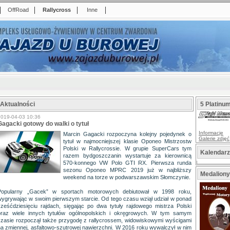
|
|
|
|
OffRoad
Rallycross
Inne
Aktualności
5 Platinu
2019-04-03 10:36
Gagacki gotowy do walki o tytuł
Informacje
Marcin Gagacki rozpoczyna kolejny pojedynek o
Galerie zdjęć
tytuł w najmocniejszej klasie Oponeo Mistrzostw
Polski w Rallycrossie. W grupie SuperCars tym
Kalendar
razem bydgoszczanin wystartuje za kierownicą
570-konnego VW Polo GTI RX. Pierwsza runda
sezonu Oponeo MPRC 2019 już w najbliższy
Medaliony
weekend na torze w podwarszawskim Słomczynie.
Popularny „Gacek” w sportach motorowych debiutował w 1998 roku,
wygrywając w swoim pierwszym starcie. Od tego czasu wziął udział w ponad
sześćdziesięciu rajdach, sięgając po dwa tytuły rajdowego mistrza Polski
oraz wiele innych tytułów ogólnopolskich i okręgrowych. W tym samym
czasie rozpoczął także przygodę z rallycrossem, widowiskowymi wyścigami
na zmiennej, asfaltowo-szutrowej nawierzchni. W 2016 roku wywalczył w nim