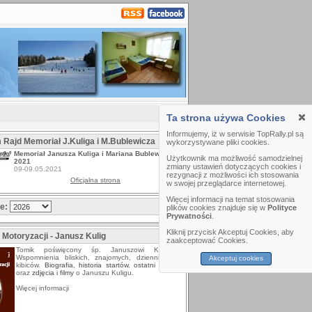
Ta strona używa Cookies
Informujemy, iż w serwisie TopRally.pl są
m Rajd Memoriał J.Kuliga i M.Bublewicza
wykorzystywane pliki cookies.
Memoriał Janusza Kuliga i Mariana Bublewicza
Użytkownik ma możliwość samodzielnej
2021
zmiany ustawień dotyczących cookies i
09-09.05.2021
rezygnacji z możliwości ich stosowania
Oficjalna strona
w swojej przeglądarce internetowej.
Więcej informacji na temat stosowania
ze:
plików cookies znajduje się w
Polityce
Prywatności
.
Kliknij przycisk Akceptuj Cookies, aby
 Motoryzacji - Janusz Kulig
zaakceptować Cookies.
Tomik poświęcony śp. Januszowi Kuligowi.
Wspomnienia bliskich, znajomych, dziennikarzy i
Akceptuj cookies
kibiców.
Biografia
,
historia startów
,
ostatni wywiad
oraz
zdjęcia i filmy
o Januszu Kuligu.
Więcej informacji