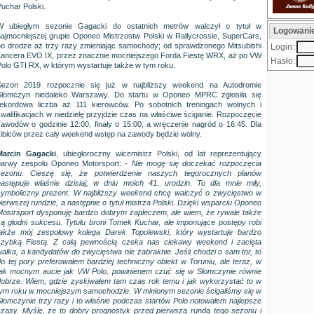
uchar Polski.
W ubiegłym sezonie Gagacki do ostatnich metrów walczył o tytuł w
Logowani
najmocniejszej grupie Oponeo Mistrzostw Polski w Rallycrossie, SuperCars,
po drodze aż trzy razy zmieniając samochody; od sprawdzonego Mitsubishi
Login:
Lancera EVO IX, przez znacznie mocniejszego Forda Fiestę WRX, aż po VW
Hasło:
Polo GTI RX, w którym wystartuje także w tym roku.
Sezon 2019 rozpocznie się już w najbliższy weekend na Autodromie
Słomczyn niedaleko Warszawy. Do startu w Oponeo MPRC zgłosiła się
rekordowa liczba aż 111 kierowców. Po sobotnich treningach wolnych i
kwalifikacjach w niedzielę przyjdzie czas na właściwe ściganie. Rozpoczęcie
zawodów o godzinie 12:00, finały o 15:00, a wręczenie nagród o 16:45. Dla
kibiców przez cały weekend wstęp na zawody będzie wolny.
Marcin Gagacki
, ubiegłoroczny wicemistrz Polski, od lat reprezentujący
barwy zespołu Oponeo Motorsport: -
Nie mogę się doczekać rozpoczęcia
sezonu. Cieszę się, że potwierdzenie naszych tegorocznych planów
następuje właśnie dzisiaj, w dniu moich 41. urodzin. To dla mnie miły,
symboliczny prezent. W najbliższy weekend chcę walczyć o zwycięstwo w
ierwszej rundzie, a następnie o tytuł mistrza Polski. Dzięki wsparciu Oponeo
Motorsport dysponuję bardzo dobrym zapleczem, ale wiem, że rywale także
są głodni sukcesu. Tytułu broni Tomek Kuchar, ale imponujące postępy robi
także mój zespołowy kolega Darek Topolewski, który wystartuje bardzo
szybką Fiestą. Z całą pewnością czeka nas ciekawy weekend i zacięta
walka, a kandydatów do zwycięstwa nie zabraknie. Jeśli chodzi o sam tor, to
do tej pory preferowałem bardziej techniczny obiekt w Toruniu, ale teraz, w
tak mocnym aucie jak VW Polo, powinienem czuć się w Słomczynie równie
dobrze. Wiem, gdzie zyskiwałem tam czas rok temu i jak wykorzystać to w
tym roku w mocniejszym samochodzie. W minionym sezonie ścigaliśmy się w
Słomczynie trzy razy i to właśnie podczas startów Polo notowałem najlepsze
czasy. Myślę, że to dobry prognostyk przed pierwszą rundą tego sezonu i