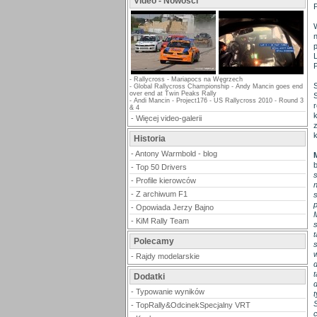
Video - Nowości
P
-
Rallycross - Mariapocs na Węgrzech
-
Global Rallycross Championship - Andy Mancin goes end
over end at Twin Peaks Rally
-
Andi Mancin - Project176 - US Rallycross 2010 - Round 3
& 4
-
Więcej video-galerii
Historia
-
Antony Warmbold - blog
-
Top 50 Drivers
-
Profile kierowców
-
Z archiwum F1
p
-
Opowiada Jerzy Bajno
-
KiM Rally Team
Polecamy
-
Rajdy modelarskie
Dodatki
-
Typowanie wyników
-
TopRally&OdcinekSpecjalny VRT