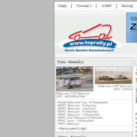
|
|
|
Rajdy
Formuła 1
GSMP
Wyścigi
Foto - Nowości
Rallycross CUP Słomczyn
2015 - A.Roch
Rallycross CUP Słomczyn
2015 - MEDIARACING
-
Runda Rallycross Cup - M.Snopkowski
-
MERC Słomczyn - K.Kryczka
-
MERC Słomczyn - Luminix.pl
-
MERC Słomczyn - K.Piskorska
-
MPRC Słomczyn - J.Wołczyński
-
MPRC CEZ Słomczyn K.Piskorska
-
PPRC Torun - J.Wołczyński
-
PPRC Słomczyn
-
Więcej galerii zdjęć