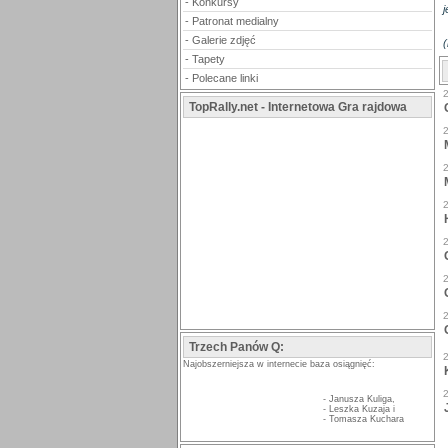
-
Konkursy
-
Patronat medialny
-
Galerie zdjęć
(
-
Tapety
-
Polecane linki
TopRally.net - Internetowa Gra rajdowa
Trzech Panów Q:
Najobszerniejsza w internecie baza osiągnięć:
-
Janusza Kuliga
,
-
Leszka Kuzaja
i
-
Tomasza Kuchara