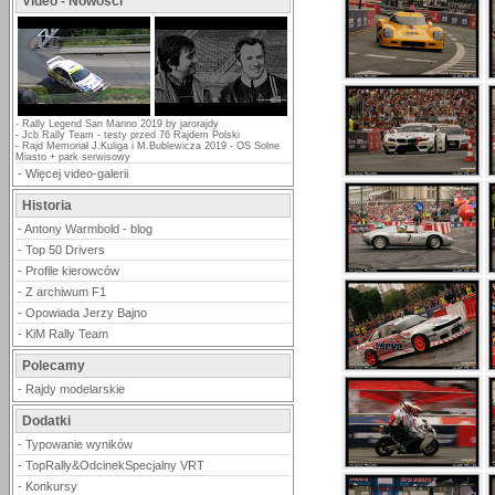
Video - Nowości
-
Rally Legend San Marino 2019 by jarorajdy
-
Jcb Rally Team - testy przed 76 Rajdem Polski
-
Rajd Memoriał J.Kuliga i M.Bublewicza 2019 - OS Solne
Miasto + park serwisowy
-
Więcej video-galerii
Historia
-
Antony Warmbold - blog
-
Top 50 Drivers
-
Profile kierowców
-
Z archiwum F1
-
Opowiada Jerzy Bajno
-
KiM Rally Team
Polecamy
-
Rajdy modelarskie
Dodatki
-
Typowanie wyników
-
TopRally&OdcinekSpecjalny VRT
-
Konkursy