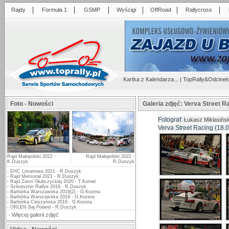
|
|
|
|
|
|
Rajdy
Formuła 1
GSMP
Wyścigi
OffRoad
Rallycross
Kartka z Kalendarza...
|
TopRally&Odcinek
Foto - Nowości
Galeria zdjęć: Verva Street Ra
Fotograf:
Łukasz Miklasińsk
Verva Street Racing (18.
Rajd Małopolski 2022 -
Rajd Małopolski 2022 -
K.Duszyk
R.Duszyk
-
EHC Limanowa 2021 - R.Duszyk
-
Rajd Memoriał 2021 - R.Duszyk
-
Rajd Ziemi Głubczyckiej 2020 - T.Kornel
-
Szilveszter Rallye 2019 - R.Duszyk
-
Barbórka Warszawska 2019(2) - G.Kozera
-
Barbórka Warszawska 2019 - G.Kozera
-
Barbórka Cieszyńska 2019 - G.Kozera
-
ORLEN Baj Poland - R.Duszyk
-
Więcej galerii zdjęć