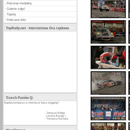
-
Patronat medialny
-
Galerie zdjęć
-
Tapety
-
Polecane linki
TopRally.net - Internetowa Gra rajdowa
Trzech Panów Q:
Najobszerniejsza w internecie baza osiągnięć:
-
Janusza Kuliga
,
-
Leszka Kuzaja
i
-
Tomasza Kuchara