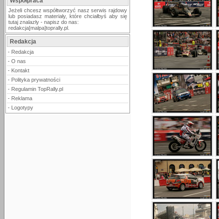
Współpraca
Jeżeli chcesz współtworzyć nasz serwis rajdowy
lub posiadasz materiały, które chciałbyś aby się
tutaj znalazły - napisz do nas:
redakcja[malpa]toprally.pl.
Redakcja
-
Redakcja
-
O nas
-
Kontakt
-
Polityka prywatności
-
Regulamin TopRally.pl
-
Reklama
-
Logotypy