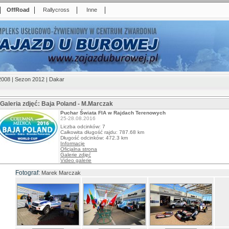
|
|
|
|
OffRoad
Rallycross
Inne
2008
|
Sezon 2012
|
Dakar
Galeria zdjęć: Baja Poland - M.Marczak
Puchar Świata FIA w Rajdach Terenowych
25-28.08.2016
Liczba odcinków: 7
Całkowita długość rajdu: 787.68 km
Długość odcinków: 472.3 km
Informacje
Oficjalna strona
Galerie zdjęć
Video galerie
Fotograf:
Marek Marczak