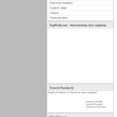
-
Patronat medialny
-
Galerie zdjęć
-
Tapety
-
Polecane linki
TopRally.net - Internetowa Gra rajdowa
Trzech Panów Q:
Najobszerniejsza w internecie baza osiągnięć:
-
Janusza Kuliga
,
-
Leszka Kuzaja
i
-
Tomasza Kuchara