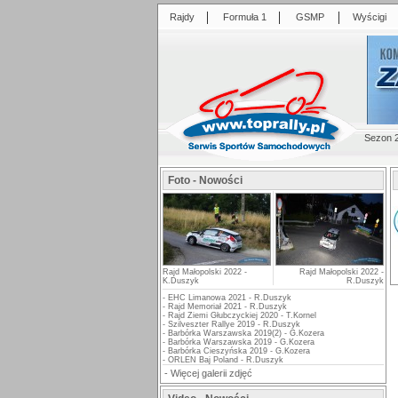
|
|
|
Rajdy
Formuła 1
GSMP
Wyścigi
Sezon 
Foto - Nowości
Rajd Małopolski 2022 -
Rajd Małopolski 2022 -
K.Duszyk
R.Duszyk
-
EHC Limanowa 2021 - R.Duszyk
-
Rajd Memoriał 2021 - R.Duszyk
-
Rajd Ziemi Głubczyckiej 2020 - T.Kornel
-
Szilveszter Rallye 2019 - R.Duszyk
-
Barbórka Warszawska 2019(2) - G.Kozera
-
Barbórka Warszawska 2019 - G.Kozera
-
Barbórka Cieszyńska 2019 - G.Kozera
-
ORLEN Baj Poland - R.Duszyk
-
Więcej galerii zdjęć