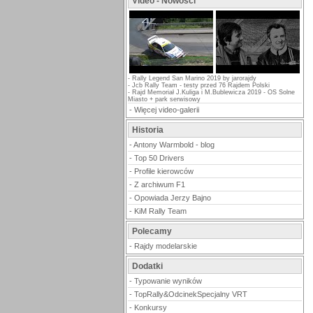
Video - Nowości
-
Rally Legend San Marino 2019 by jarorajdy
-
Jcb Rally Team - testy przed 76 Rajdem Polski
-
Rajd Memoriał J.Kuliga i M.Bublewicza 2019 - OS Solne
Miasto + park serwisowy
-
Więcej video-galerii
Historia
-
Antony Warmbold - blog
-
Top 50 Drivers
-
Profile kierowców
-
Z archiwum F1
-
Opowiada Jerzy Bajno
-
KiM Rally Team
Polecamy
-
Rajdy modelarskie
Dodatki
-
Typowanie wyników
-
TopRally&OdcinekSpecjalny VRT
-
Konkursy