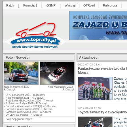
|
|
|
|
|
|
Rajdy
Formuła 1
GSMP
Wyścigi
OffRoad
Rallycross
Foto - Nowości
Aktualności
2022-07-03 23:44
Fantastyczne zwycięstwo dla I
Monza!
Załoga p
Charles C
odniosła
Rajd Małopolski 2022 -
Rajd Małopolski 2022 -
K.Duszyk
R.Duszyk
w trzeci
torze Mo
-
EHC Limanowa 2021 - R.Duszyk
-
Rajd Memoriał 2021 - R.Duszyk
wygraną z
-
Rajd Ziemi Głubczyckiej 2020 - T.Kornel
-
Szilveszter Rallye 2019 - R.Duszyk
-
Barbórka Warszawska 2019(2) - G.Kozera
2017-06-08 13:32
-
Barbórka Warszawska 2019 - G.Kozera
Toyota zawalczy o zwycięstw
-
Barbórka Cieszyńska 2019 - G.Kozera
-
ORLEN Baj Poland - R.Duszyk
Trzy sa
-
Więcej galerii zdjęć
przejech
w tym ro