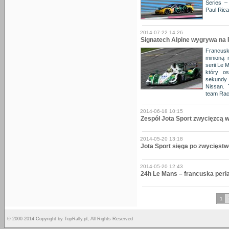
Series –
Paul Rica
2014-07-22 14:26
Signatech Alpine wygrywa na 
Francus
minioną 
serii Le 
który os
sekundy
Nissan. 
team Rac
2014-06-18 10:15
Zespół Jota Sport zwycięzcą 
2014-05-20 13:18
Jota Sport sięga po zwycięst
2014-05-20 12:43
24h Le Mans – francuska perł
1
© 2000-2014 Copyright by TopRally.pl, All Rights Reserved