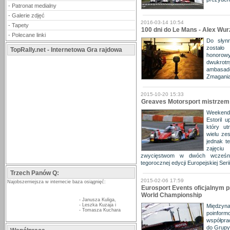
-
Patronat medialny
-
Galerie zdjęć
2016-03-14 10:54
-
Tapety
100 dni do Le Mans - Alex W
-
Polecane linki
Do słyn
zostało
TopRally.net - Internetowa Gra rajdowa
honorowy
dwukrotny
ambasa
Zmagania
2015-10-20 15:33
Greaves Motorsport mistrzem 
Weekend
Estoril 
który ut
wielu ze
jednak t
zajęciu
zwycięstwom w dwóch wcześniej
tegorocznej edycji Europejskiej Seri
Trzech Panów Q:
2015-02-06 17:59
Najobszerniejsza w internecie baza osiągnięć:
Eurosport Events oficjalnym 
World Championship
-
Janusza Kuliga
,
-
Leszka Kuzaja
i
Międzyn
-
Tomasza Kuchara
poinfo
współpra
do Grupy 