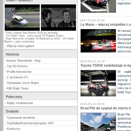
Video - Nowości
legendar
2017-02-20 10:38
Le Mans – więcej zespołów z 
W ramach 
-
Rally Legend San Marino 2019 by jarorajdy
prestiż
-
Jcb Rally Team - testy przed 76 Rajdem Polski
-
Rajd Memoriał J.Kuliga i M.Bublewicza 2019 - OS Solne
Europejs
Miasto + park serwisowy
Mistrzos
-
Więcej video-galerii
informac
poszczeg
Historia
-
Antony Warmbold - blog
2016-06-14 10:10
Toyota TS050 zadebiutuje w w
-
Top 50 Drivers
-
Profile kierowców
W najb
samochod
-
Z archiwum F1
wyścig 
-
Opowiada Jerzy Bajno
najstars
roku na t
-
KiM Rally Team
bolid Toy
Polecamy
-
Rajdy modelarskie
2016-05-16 09:50
Brad Pitt da sygnał do startu
Dodatki
Brad Pit
-
Typowanie wyników
godzinne
amerykań
-
TopRally&OdcinekSpecjalny VRT
Poinform
-
Konkursy
prezydent