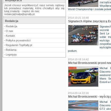
Współpraca
zarząd
Jeżeli chcesz współtworzyć nasz serwis rajdowy
Współpra
lub posiadasz materiały, które chciałbyś aby się
World Championship i została potwi
tutaj znalazły - napisz do nas:
redakcja[malpa]toprally.pl.
2014-10-21 10:48
Redakcja
Signatech Alpine zwycięzcą Eu
-
Redakcja
Signatec
sezonie 
-
O nas
Serii Le
-
Kontakt
sobie tr
-
Polityka prywatności
wyścigu
zespołów
-
Regulamin TopRally.pl
wyścigów
-
Reklama
podium.
-
Logotypy
2014-10-16 14:42
Michał Broniszewski przed 
Michał 
Giacomo
weekend 
Mans Se
Estoril w 
2014-09-14 22:16
Michał Broniszewski - wyścig 
Michał 
Giacomo 
GT2 ukoń