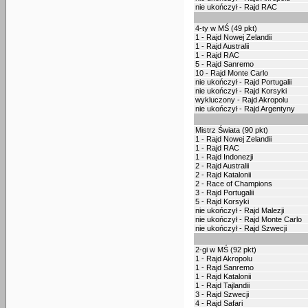
nie ukończył - Rajd RAC
4-ty w MŚ (49 pkt)
1 - Rajd Nowej Zelandii
1 - Rajd Australii
1 - Rajd RAC
5 - Rajd Sanremo
10 - Rajd Monte Carlo
nie ukończył - Rajd Portugalii
nie ukończył - Rajd Korsyki
wykluczony - Rajd Akropolu
nie ukończył - Rajd Argentyny
Mistrz Świata (90 pkt)
1 - Rajd Nowej Zelandii
1 - Rajd RAC
1 - Rajd Indonezji
2 - Rajd Australii
2 - Rajd Katalonii
2 - Race of Champions
3 - Rajd Portugalii
5 - Rajd Korsyki
nie ukończył - Rajd Malezji
nie ukończył - Rajd Monte Carlo
nie ukończył - Rajd Szwecji
2-gi w MŚ (92 pkt)
1 - Rajd Akropolu
1 - Rajd Sanremo
1 - Rajd Katalonii
1 - Rajd Tajlandii
3 - Rajd Szwecji
4 - Rajd Safari