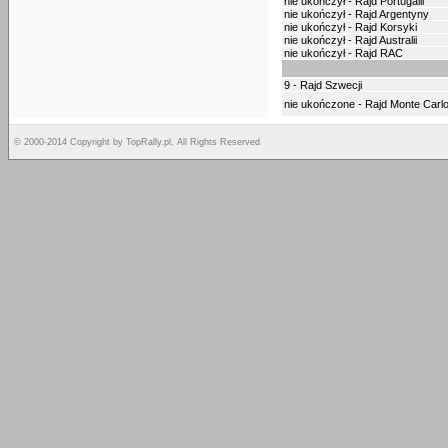
nie ukończył - Rajd Portugalii
nie ukończył - Rajd Argentyny
nie ukończył - Rajd Korsyki
nie ukończył - Rajd Australii
nie ukończył - Rajd RAC
9 - Rajd Szwecji
nie ukończone - Rajd Monte Carl
© 2000-2014 Copyright by TopRally.pl, All Rights Reserved