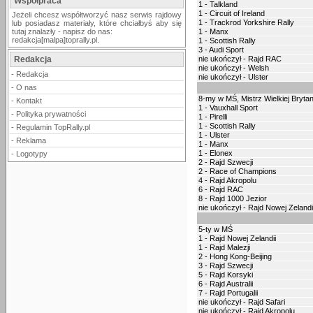
Współpraca
1 - Talkland
1 - Circuit of Ireland
Jeżeli chcesz współtworzyć nasz serwis rajdowy
1 - Trackrod Yorkshire Rally
lub posiadasz materiały, które chciałbyś aby się
tutaj znalazły - napisz do nas:
1 - Manx
redakcja[malpa]toprally.pl.
1 - Scottish Rally
3 - Audi Sport
Redakcja
nie ukończył - Rajd RAC
nie ukończył - Welsh
-
Redakcja
nie ukończył - Ulster
-
O nas
8-my w MŚ, Mistrz Wielkiej Brytan
-
Kontakt
1 - Vauxhall Sport
-
Polityka prywatności
1 - Pirelli
1 - Scottish Rally
-
Regulamin TopRally.pl
1 - Ulster
-
Reklama
1 - Manx
1 - Elonex
-
Logotypy
2 - Rajd Szwecji
2 - Race of Champions
4 - Rajd Akropolu
6 - Rajd RAC
8 - Rajd 1000 Jezior
nie ukończył - Rajd Nowej Zelandi
5-ty w MŚ
1 - Rajd Nowej Zelandii
1 - Rajd Malezji
2 - Hong Kong-Beijing
3 - Rajd Szwecji
5 - Rajd Korsyki
6 - Rajd Australii
7 - Rajd Portugalii
nie ukończył - Rajd Safari
nie ukończył - Rajd Akropolu