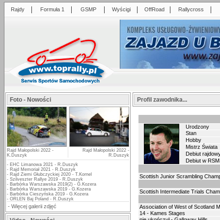
|
|
|
|
|
|
Rajdy
Formuła 1
GSMP
Wyścigi
OffRoad
Rallycross
Foto - Nowości
Profil zawodnika...
Urodzony
Stan
Hobby
Mistrz Świata
Rajd Małopolski 2022 -
Rajd Małopolski 2022 -
Debiut rajdow
K.Duszyk
R.Duszyk
Debiut w RS
-
EHC Limanowa 2021 - R.Duszyk
-
Rajd Memoriał 2021 - R.Duszyk
-
Rajd Ziemi Głubczyckiej 2020 - T.Kornel
Scottish Junior Scrambling Cham
-
Szilveszter Rallye 2019 - R.Duszyk
-
Barbórka Warszawska 2019(2) - G.Kozera
-
Barbórka Warszawska 2019 - G.Kozera
Scottish Intermediate Trials Cha
-
Barbórka Cieszyńska 2019 - G.Kozera
-
ORLEN Baj Poland - R.Duszyk
-
Więcej galerii zdjęć
Association of West of Scotland 
14 - Kames Stages
nie ukończył - Galloway Hills