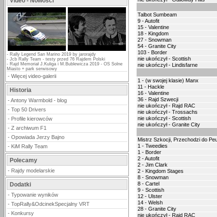
Video - Nowości
Talbot Sumbeam
9 - Autofit
15 - Valentine
18 - Kingdom
27 - Snowman
54 - Granite City
103 - Border
-
Rally Legend San Marino 2019 by jarorajdy
nie ukończył - Scottish
-
Jcb Rally Team - testy przed 76 Rajdem Polski
-
Rajd Memoriał J.Kuliga i M.Bublewicza 2019 - OS Solne
nie ukończył - Lindisfarne
Miasto + park serwisowy
-
Więcej video-galerii
1 - (w swojej klasie) Manx
11 - Hackle
Historia
16 - Valentine
36 - Rajd Szwecji
-
Antony Warmbold - blog
nie ukończył - Rajd RAC
-
Top 50 Drivers
nie ukończył - Trossachs
nie ukończył - Scottish
-
Profile kierowców
nie ukończył - Granite City
-
Z archiwum F1
-
Opowiada Jerzy Bajno
Mistrz Szkocji, Przechodzi do Pe
1 - Tweedies
-
KiM Rally Team
1 - Border
2 - Autofit
Polecamy
2 - Jim Clark
-
Rajdy modelarskie
2 - Kingdom Stages
8 - Snowman
8 - Cartel
Dodatki
9 - Scottish
-
Typowanie wyników
12 - Ulster
14 - Welsh
-
TopRally&OdcinekSpecjalny VRT
28 - Granite City
-
Konkursy
nie ukończył - Rajd RAC