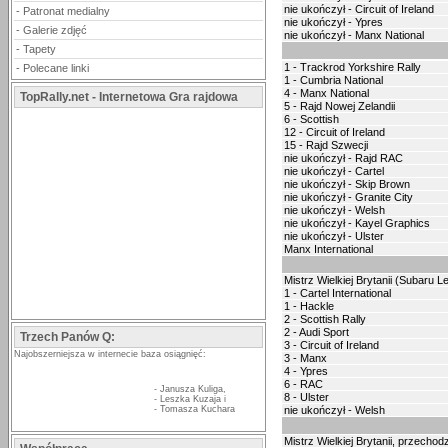
nie ukończył - Circuit of Ireland
-
Patronat medialny
nie ukończył - Ypres
-
Galerie zdjęć
nie ukończył - Manx National
-
Tapety
1 - Trackrod Yorkshire Rally
-
Polecane linki
1 - Cumbria National
4 - Manx National
TopRally.net - Internetowa Gra rajdowa
5 - Rajd Nowej Zelandii
6 - Scottish
12 - Circuit of Ireland
15 - Rajd Szwecji
nie ukończył - Rajd RAC
nie ukończył - Cartel
nie ukończył - Skip Brown
nie ukończył - Granite City
nie ukończył - Welsh
nie ukończył - Kayel Graphics
nie ukończył - Ulster
Manx International
Mistrz Wielkiej Brytanii (Subaru L
1 - Cartel International
1 - Hackle
2 - Scottish Rally
2 - Audi Sport
Trzech Panów Q:
3 - Circuit of Ireland
Najobszerniejsza w internecie baza osiągnięć:
3 - Manx
4 - Ypres
6 - RAC
-
Janusza Kuliga
,
8 - Ulster
-
Leszka Kuzaja
i
-
Tomasza Kuchara
nie ukończył - Welsh
Mistrz Wielkiej Brytanii, przecho