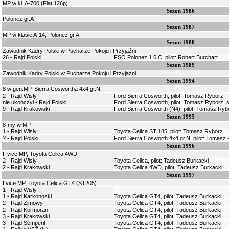
MP w kl. A-700 (Fiat 126p)
Sezon 1986
Polonez gr.A
Sezon 1987
MP w klasie A-14, Polonez gr.A
Sezon 1988
Zawodnik Kadry Polski w Pucharze Pokoju i Przyjaźni
26 - Rajd Polski
FSO Polonez 1.6 C, pilot: Robert Burchart
Sezon 1989
Zawodnik Kadry Polski w Pucharze Pokoju i Przyjaźni
Sezon 1994
8 w gen.MP, Sierra Coswortha 4x4 gr.N
2 - Rajd Wisły
Ford Sierra Cosworth, pilot: Tomasz Ryborz
nie ukończył - Rajd Polski
Ford Sierra Cosworth, pilot: Tomasz Ryborz, s
9 - Rajd Krakowski
Ford Sierra Cosworth (N4), pilot: Tomasz Ryb
Sezon 1995
8-my w MP
1 - Rajd Wisły
Toyota Celica ST 185, pilot: Tomasz Ryborz
? - Rajd Polski
Ford Sierra Cosworth 4x4 gr.N, pilot: Tomasz
Sezon 1996
II vice MP, Toyota Celica 4WD
2 - Rajd Wisły
Toyota Celica, pilot: Tadeusz Burkacki
2 - Rajd Krakowski
Toyota Celica 4WD, pilot: Tadeusz Burkacki
Sezon 1997
I vice MP, Toyota Celica GT4 (ST205)
1 - Rajd Wisły
1 - Rajd Karkonoski
Toyota Celica GT4, pilot: Tadeusz Burkacki
2 - Rajd Zimowy
Toyota Celica GT4, pilot: Tadeusz Burkacki
2 - Rajd Kormoran
Toyota Celica GT4, pilot: Tadeusz Burkacki
3 - Rajd Krakowski
Toyota Celica GT4, pilot: Tadeusz Burkacki
3 - Rajd Semperit
Toyota Celica GT4, pilot: Tadeusz Burkacki