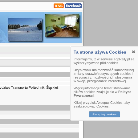
Ta strona używa Cookies
Informujemy, iż w serwisie TopRally.pl są
wykorzystywane pliki cookies.
Użytkownik ma możliwość samodzielnej
zmiany ustawień dotyczących cookies i
rezygnacji z możliwości ich stosowania
w swojej przeglądarce internetowej.
iału Transportu Politechniki Śląskiej,
Więcej informacji na temat stosowania
plików cookies znajduje się w
Polityce
Prywatności
.
Kliknij przycisk Akceptuj Cookies, aby
zaakceptować Cookies.
Akceptuj cookies