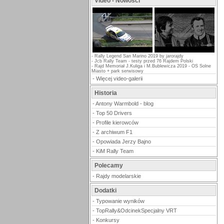
Video - Nowości
-
Rally Legend San Marino 2019 by jarorajdy
-
Jcb Rally Team - testy przed 76 Rajdem Polski
-
Rajd Memoriał J.Kuliga i M.Bublewicza 2019 - OS Solne
Miasto + park serwisowy
-
Więcej video-galerii
Historia
-
Antony Warmbold - blog
-
Top 50 Drivers
-
Profile kierowców
-
Z archiwum F1
-
Opowiada Jerzy Bajno
-
KiM Rally Team
Polecamy
-
Rajdy modelarskie
Dodatki
-
Typowanie wyników
-
TopRally&OdcinekSpecjalny VRT
-
Konkursy