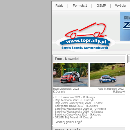
|
|
|
Rajdy
Formuła 1
GSMP
Wyścigi
Foto - Nowości
Rajd Małopolski 2022 -
Rajd Małopolski 2022 -
K.Duszyk
R.Duszyk
-
EHC Limanowa 2021 - R.Duszyk
-
Rajd Memoriał 2021 - R.Duszyk
-
Rajd Ziemi Głubczyckiej 2020 - T.Kornel
-
Szilveszter Rallye 2019 - R.Duszyk
-
Barbórka Warszawska 2019(2) - G.Kozera
-
Barbórka Warszawska 2019 - G.Kozera
-
Barbórka Cieszyńska 2019 - G.Kozera
-
ORLEN Baj Poland - R.Duszyk
-
Więcej galerii zdjęć