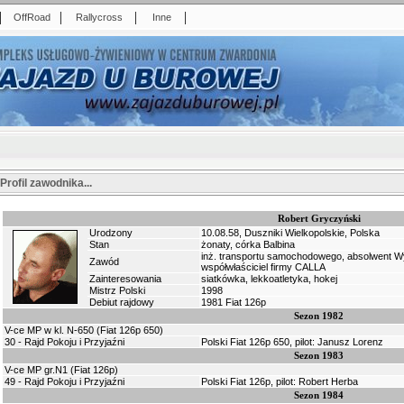
|
|
|
|
OffRoad
Rallycross
Inne
Profil zawodnika...
Robert Gryczyński
Urodzony
10.08.58, Duszniki Wielkopolskie, Polska
Stan
żonaty, córka Balbina
inż. transportu samochodowego, absolwent Wydz
Zawód
współwłaściciel firmy CALLA
Zainteresowania
siatkówka, lekkoatletyka, hokej
Mistrz Polski
1998
Debiut rajdowy
1981 Fiat 126p
Sezon 1982
V-ce MP w kl. N-650 (Fiat 126p 650)
30 - Rajd Pokoju i Przyjaźni
Polski Fiat 126p 650, pilot: Janusz Lorenz
Sezon 1983
V-ce MP gr.N1 (Fiat 126p)
49 - Rajd Pokoju i Przyjaźni
Polski Fiat 126p, pilot: Robert Herba
Sezon 1984