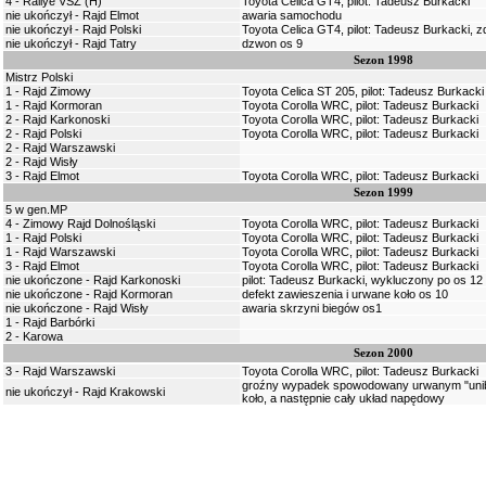
4 - Rallye VSŻ (H)
Toyota Celica GT4, pilot: Tadeusz Burkacki
nie ukończył - Rajd Elmot
awaria samochodu
nie ukończył - Rajd Polski
Toyota Celica GT4, pilot: Tadeusz Burkacki, 
nie ukończył - Rajd Tatry
dzwon os 9
Sezon 1998
Mistrz Polski
1 - Rajd Zimowy
Toyota Celica ST 205, pilot: Tadeusz Burkacki
1 - Rajd Kormoran
Toyota Corolla WRC, pilot: Tadeusz Burkacki
2 - Rajd Karkonoski
Toyota Corolla WRC, pilot: Tadeusz Burkacki
2 - Rajd Polski
Toyota Corolla WRC, pilot: Tadeusz Burkacki
2 - Rajd Warszawski
2 - Rajd Wisły
3 - Rajd Elmot
Toyota Corolla WRC, pilot: Tadeusz Burkacki
Sezon 1999
5 w gen.MP
4 - Zimowy Rajd Dolnośląski
Toyota Corolla WRC, pilot: Tadeusz Burkacki
1 - Rajd Polski
Toyota Corolla WRC, pilot: Tadeusz Burkacki
1 - Rajd Warszawski
Toyota Corolla WRC, pilot: Tadeusz Burkacki
3 - Rajd Elmot
Toyota Corolla WRC, pilot: Tadeusz Burkacki
nie ukończone - Rajd Karkonoski
pilot: Tadeusz Burkacki, wykluczony po os 12
nie ukończone - Rajd Kormoran
defekt zawieszenia i urwane koło os 10
nie ukończone - Rajd Wisły
awaria skrzyni biegów os1
1 - Rajd Barbórki
2 - Karowa
Sezon 2000
3 - Rajd Warszawski
Toyota Corolla WRC, pilot: Tadeusz Burkacki
groźny wypadek spowodowany urwanym "unibal
nie ukończył - Rajd Krakowski
koło, a następnie cały układ napędowy