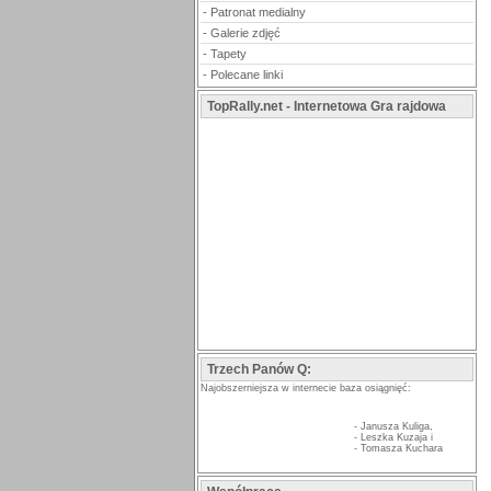
-
Patronat medialny
-
Galerie zdjęć
-
Tapety
-
Polecane linki
TopRally.net - Internetowa Gra rajdowa
Trzech Panów Q:
Najobszerniejsza w internecie baza osiągnięć:
-
Janusza Kuliga
,
-
Leszka Kuzaja
i
-
Tomasza Kuchara