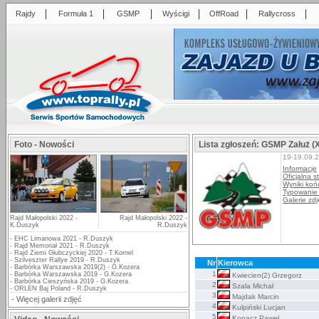
|
|
|
|
|
|
Rajdy
Formuła 1
GSMP
Wyścigi
OffRoad
Rallycross
Foto - Nowości
Lista zgłoszeń: GSMP Załuż (X
19-19.09.
Informacje
Oficjalna s
Wyniki ko
Typowanie
Galerie zdj
Rajd Małopolski 2022 -
Rajd Małopolski 2022 -
K.Duszyk
R.Duszyk
-
EHC Limanowa 2021 - R.Duszyk
-
Rajd Memoriał 2021 - R.Duszyk
-
Rajd Ziemi Głubczyckiej 2020 - T.Kornel
-
Szilveszter Rallye 2019 - R.Duszyk
Nr
Kierowca
-
Barbórka Warszawska 2019(2) - G.Kozera
1
-
Barbórka Warszawska 2019 - G.Kozera
Kwiecien(2) Grzegorz
-
Barbórka Cieszyńska 2019 - G.Kozera
2
Szala Michał
-
ORLEN Baj Poland - R.Duszyk
3
Majdak Marcin
-
Więcej galerii zdjęć
4
Kulpiński Lucjan
5
Kopacz Paweł