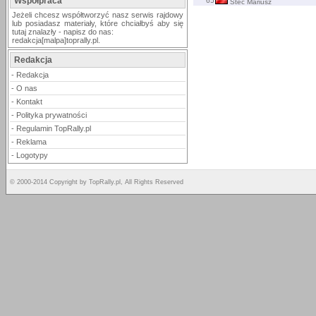
Współpraca
65
Stec Mariusz
Jeżeli chcesz współtworzyć nasz serwis rajdowy
lub posiadasz materiały, które chciałbyś aby się
tutaj znalazły - napisz do nas:
redakcja[malpa]toprally.pl.
Redakcja
-
Redakcja
-
O nas
-
Kontakt
-
Polityka prywatności
-
Regulamin TopRally.pl
-
Reklama
-
Logotypy
© 2000-2014 Copyright by TopRally.pl, All Rights Reserved