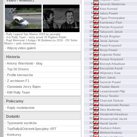
Video - Nowości
6
Janecki Waldemar
7
Kras Konrad
8
Jakus Paweł
9
Figas Przemysław
10
Karniewicz Piotr
11
Pietrak Krzysztof
12
Tabaczek Jakub
-
Rally Legend San Marino 2019 by jarorajdy
13
Bożyk Bogdan
-
Jcb Rally Team - testy przed 76 Rajdem Polski
14
-
Rajd Memoriał J.Kuliga i M.Bublewicza 2019 - OS Solne
Jania Janusz
Miasto + park serwisowy
15
Faraś Krzysztof
-
Więcej video-galerii
16
Borys Paweł
17
Kulpinski Rafał
Historia
18
Kurasz Krzysztof
-
Antony Warmbold - blog
19
Borczyk Arkadiusz
20
Baczyński Kamil
-
Top 50 Drivers
21
Wójtowicz Ewa
-
Profile kierowców
22
Bień Jakub
-
Z archiwum F1
23
Sanecki Paweł
24
-
Opowiada Jerzy Bajno
Pawlak Marek
25
Lewandowski Filip
-
KiM Rally Team
26
Kocur Teodor
27
Ciupczyk Dariusz
Polecamy
28
Niewiadomski Roman
-
Rajdy modelarskie
29
Głos Bartłomiej
30
Siewierski Arkadiusz
Dodatki
31
Gruszczyński Jacek
-
Typowanie wyników
32
Handl Jacek
33
Garbacz Adam
-
TopRally&OdcinekSpecjalny VRT
34
Wróbrel Andrzej
-
Konkursy
35