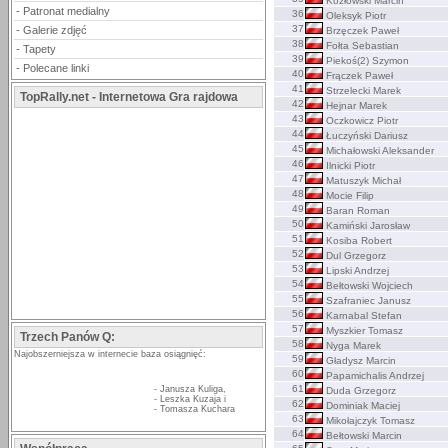
Kozłowski Marcin
-
Patronat medialny
36
Oleksyk Piotr
37
-
Galerie zdjęć
Brzęczek Paweł
38
Fołta Sebastian
-
Tapety
39
Piekoś(2) Szymon
-
Polecane linki
40
Frączek Paweł
41
Strzelecki Marek
TopRally.net - Internetowa Gra rajdowa
42
Hejnar Marek
43
Oczkowicz Piotr
44
Łuczyński Dariusz
45
Michałowski Aleksander
46
Ilnicki Piotr
47
Matuszyk Michał
48
Mocie Filip
49
Baran Roman
50
Kamiński Jarosław
51
Kosiba Robert
52
Dul Grzegorz
53
Lipski Andrzej
54
Bełtowski Wojciech
55
Szafraniec Janusz
56
Karnabal Stefan
57
Myszkier Tomasz
Trzech Panów Q:
58
Nyga Marek
Najobszerniejsza w internecie baza osiągnięć:
59
Gładysz Marcin
60
Papamichalis Andrzej
61
-
Janusza Kuliga
,
Duda Grzegorz
-
Leszka Kuzaja
i
62
Dominiak Maciej
-
Tomasza Kuchara
63
Mikołajczyk Tomasz
64
Bełtowski Marcin