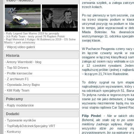
Video - Nowości
zerwania szpilek, a załoga zatrzym
trzech kołach.
Po raz pierwszy w tym sezonie, zab
na trzeci stopniu podium w klas
utrzymali pozycję na podium w klas
to tempo, jakie wypracowali w de
Mlada Boleslav. Na dwanaści
-
Rally Legend San Marino 2019 by jarorajdy
wstrzymanego 11. odcinka specjalne
-
Jcb Rally Team - testy przed 76 Rajdem Polski
-
Rajd Memoriał J.Kuliga i M.Bublewicza 2019 - OS Solne
swojej klasie.
Miasto + park serwisowy
-
Więcej video-galerii
W Pucharze Peugeota cztery razy me
im łącznie czwarty wynik w sta
Historia
osiągane w łącznej klasyfikacji s
załoga aż osiem razy widniała w czo
-
Antony Warmbold - blog
z 12 czeskimi rywalami. Jeden
-
Top 50 Drivers
najdłuższej próbie i jednej z najbard
-
Profile kierowców
– liczącym 21,74 km Radostinie.
-
Z archiwum F1
To dobry sygnał na tym etapi
-
Opowiada Jerzy Bajno
najtrudniejszym wyzwaniem, który c
-
KiM Rally Team
na odcinkach specjalnych 51. Barum
To jedyna runda w tegorocznym kal
Polecamy
stanie już nie jako debiutant, z 
wyzwaniu niezmiennie będą mu tow
-
Rajdy modelarskie
oraz stajnia rajdowa Car Speed Rac
Dodatki
Filip Pindel
: -
Nie w takich oko
Bohemii, ale stało się to po uste
-
Typowanie wyników
mieliśmy żadnego wpływu. Rajdy 
-
TopRally&OdcinekSpecjalny VRT
wszystko idzie po naszej my
-
Konkursy
przygotowanym, bo są wpisane w spe