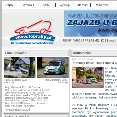
|
|
|
|
|
|
Rajdy
Formuła 1
GSMP
Wyścigi
OffRoad
Rallycross
RSMP
|
WRC
|
RPP
|
RSME
|
KJS
|
Inne
|
Foto - Nowości
Aktualności
2022-07-15 20:00
Pechowy finisz Filipa Pindela
49. Ral
drugą p
Niestety
jedynej p
Rajd Małopolski 2022 -
Rajd Małopolski 2022 -
K.Duszyk
R.Duszyk
Pindel i
rzędu m
-
Rajd Memoriał 2021 - R.Duszyk
Wicelide
-
Rajd Ziemi Głubczyckiej 2020 - T.Kornel
-
Szilveszter Rallye 2019 - R.Duszyk
czeskim Pucharze Peugeota rywaliz
-
Barbórka Warszawska 2019(2) - G.Kozera
odcinka specjalnego, byli o przysł
-
Barbórka Warszawska 2019 - G.Kozera
-
Barbórka Cieszyńska 2019 - G.Kozera
-
Rajd Polski 2019 (etap I) - G.Kozera
Do mety w Mlada Boleslav z ca
-
Rajd Polski (pt) - G.Kozera
zaledwie 10 km finałowego, czt
-
Więcej galerii zdjęć
wycofania był wyjątkowym pech
szczęśliwie, bez dużych uszkod