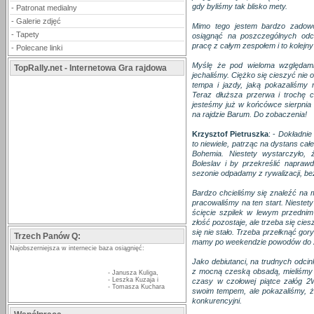
gdy byliśmy tak blisko mety.
-
Patronat medialny
-
Galerie zdjęć
Mimo tego jestem bardzo zadowo
-
Tapety
osiągnąć na poszczególnych odc
pracę z całym zespołem i to kolejn
-
Polecane linki
Myślę że pod wieloma względami b
TopRally.net - Internetowa Gra rajdowa
jechaliśmy. Ciężko się cieszyć nie 
tempa i jazdy, jaką pokazaliśmy
Teraz dłuższa przerwa i trochę 
jesteśmy już w końcówce sierpnia w
na rajdzie Barum. Do zobaczenia!
Krzysztof Pietruszka
: -
Dokładnie
to niewiele, patrząc na dystans cał
Bohemia. Niestety wystarczyło
Boleslav i by przekreślić napra
sezonie odpadamy z rywalizacji, b
Bardzo chcieliśmy się znaleźć na 
pracowaliśmy na ten start. Niestet
ścięcie szpilek w lewym przednim
złość pozostaje, ale trzeba się cie
się nie stało. Trzeba przełknąć gory
Trzech Panów Q:
mamy po weekendzie powodów do 
Najobszerniejsza w internecie baza osiągnięć:
Jako debiutanci, na trudnych odcin
z mocną czeską obsadą, mieliśmy j
-
Janusza Kuliga
,
-
Leszka Kuzaja
i
czasy w czołowej piątce załóg 
-
Tomasza Kuchara
swoim tempem, ale pokazaliśmy, że
konkurencyjni.