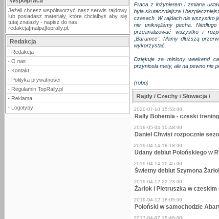
Współpraca
Praca z inżynierem i zmiana usta
Jeżeli chcesz współtworzyć nasz serwis rajdowy
była skuteczniejsza i bezpieczniejs
lub posiadasz materiały, które chciałbyś aby się
czasach. W rajdach nie wszystko j
tutaj znalazły - napisz do nas:
nie uniknęliśmy pecha. Niedłu
redakcja[malpa]toprally.pl.
przeanalizować wszystko i roz
„Barumce”. Mamy dłuższą przerwę 
Redakcja
wykorzystać.
-
Redakcja
Dziękuje za miniony weekend ca
-
O nas
przyniosła mety, ale na pewno nie p
-
Kontakt
-
Polityka prywatności
(robo)
-
Regulamin TopRally.pl
Rajdy / Czechy i Słowacja /
-
Reklama
-
Logotypy
2020-07-10 15:53:00
Rally Bohemia - czeski trenin
2019-05-04 10:48:00
Daniel Chwist rozpocznie sezo
2019-04-14 18:18:00
Udany debiut Polońskiego w 
2019-04-14 10:45:00
Świetny debiut Szymona Żarł
2019-04-12 22:23:00
Żarłok i Pietruszka w czeski
2019-04-12 18:05:00
Poloński w samochodzie Abar
2017-04-07 15:46:00