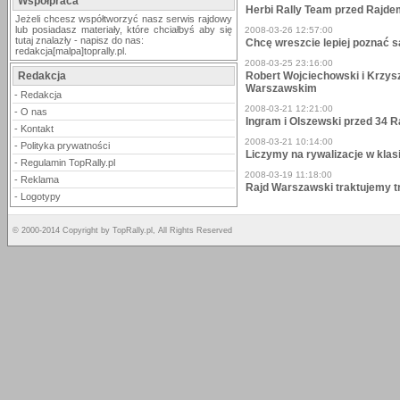
Współpraca
Herbi Rally Team przed Rajd
Jeżeli chcesz współtworzyć nasz serwis rajdowy
lub posiadasz materiały, które chciałbyś aby się
2008-03-26 12:57:00
tutaj znalazły - napisz do nas:
Chcę wreszcie lepiej poznać 
redakcja[malpa]toprally.pl.
2008-03-25 23:16:00
Redakcja
Robert Wojciechowski i Krzys
Warszawskim
-
Redakcja
2008-03-21 12:21:00
-
O nas
Ingram i Olszewski przed 34
-
Kontakt
2008-03-21 10:14:00
-
Polityka prywatności
Liczymy na rywalizacje w klas
-
Regulamin TopRally.pl
2008-03-19 11:18:00
-
Reklama
Rajd Warszawski traktujemy 
-
Logotypy
© 2000-2014 Copyright by TopRally.pl, All Rights Reserved