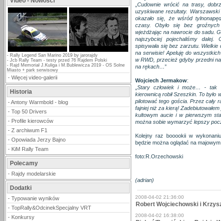
Video - Nowości
„
Cudownie wrócić na trasy, dobr
uzyskiwane rezultaty. Warszawski 
okazało się, że wśród tylnonapę
czasy. Obyło się bez groźnych 
wjeżdżając na nawrocie do sadu. Gd
najszybciej pojechaliśmy dalej
spisywała się bez zarzutu. Wielkie
na serwisie! Apeluję do wszystkich
-
Rally Legend San Marino 2019 by jarorajdy
w RWD, przecież gdyby przedni nap
-
Jcb Rally Team - testy przed 76 Rajdem Polski
-
Rajd Memoriał J.Kuliga i M.Bublewicza 2019 - OS Solne
na rękach…
”
Miasto + park serwisowy
-
Więcej video-galerii
Wojciech Jermakow
:
„
Stary człowiek i może… - tak
Historia
kierownicą robił Szeszkin. To było
pilotować tego gościa. Przez cały r
-
Antony Warmbold - blog
fajniej niż za kierą! Zadebiutowałe
-
Top 50 Drivers
kultowym aucie i w pierwszym st
-
Profile kierowców
można sobie wymarzyć lepszy poc
-
Z archiwum F1
Kolejny raz booookii w wykonani
-
Opowiada Jerzy Bajno
będzie można oglądać na majowym R
-
KiM Rally Team
foto:R.Orzechowski
Polecamy
-
Rajdy modelarskie
(adrian)
Dodatki
2008-04-02 21:36:00
-
Typowanie wyników
Robert Wojciechowski i Krzys
-
TopRally&OdcinekSpecjalny VRT
2008-04-02 16:38:00
-
Konkursy