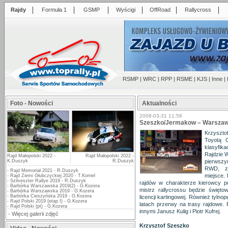
|
|
|
|
|
|
Rajdy
Formuła 1
GSMP
Wyścigi
OffRoad
Rallycross
RSMP
|
WRC
|
RPP
|
RSME
|
KJS
|
Inne
|
Foto - Nowości
Aktualności
2008-03-31 11:56
Szeszko/Jermakow – Warszaw
Krzyszto
Toyotą 
klasyfik
Rajdzie 
Rajd Małopolski 2022 -
Rajd Małopolski 2022 -
K.Duszyk
R.Duszyk
pierwszy
RWD, za
-
Rajd Memoriał 2021 - R.Duszyk
miejsce.
-
Rajd Ziemi Głubczyckiej 2020 - T.Kornel
-
Szilveszter Rallye 2019 - R.Duszyk
rajdów w charakterze kierowcy p
-
Barbórka Warszawska 2019(2) - G.Kozera
mistrz rallycrossu będzie świętow
-
Barbórka Warszawska 2019 - G.Kozera
-
Barbórka Cieszyńska 2019 - G.Kozera
licencji kartingowej. Również tylno
-
Rajd Polski 2019 (etap I) - G.Kozera
latach przerwy na trasy rajdowe. 
-
Rajd Polski (pt) - G.Kozera
innymi Janusz Kulig i Piotr Kufrej.
-
Więcej galerii zdjęć
Krzysztof Szeszko