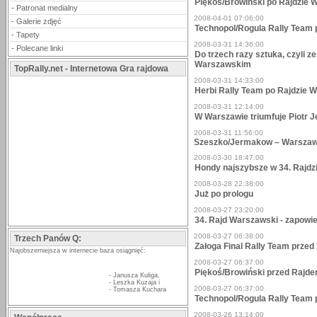
Piękoś/Browiński po Rajdzie
-
Patronat medialny
2008-04-01 07:06:00
-
Galerie zdjęć
Technopol/Rogula Rally Team
-
Tapety
2008-03-31 14:36:00
-
Polecane linki
Do trzech razy sztuka, czyli z
Warszawskim
TopRally.net - Internetowa Gra rajdowa
2008-03-31 14:33:00
Herbi Rally Team po Rajdzie
2008-03-31 12:14:00
W Warszawie triumfuje Piotr J
2008-03-31 11:56:00
Szeszko/Jermakow – Warszaw
2008-03-30 18:47:00
Hondy najszybsze w 34. Rajd
2008-03-28 22:38:00
Już po prologu
2008-03-27 23:20:00
34. Rajd Warszawski - zapowi
2008-03-27 06:38:00
Trzech Panów Q:
Załoga Final Rally Team prze
Najobszerniejsza w internecie baza osiągnięć:
2008-03-27 06:37:00
Piękoś/Browiński przed Raj
-
Janusza Kuliga
,
-
Leszka Kuzaja
i
2008-03-27 06:37:00
-
Tomasza Kuchara
Technopol/Rogula Rally Team
2008-03-26 13:14:00