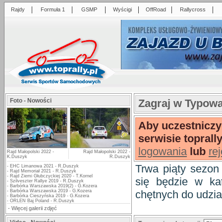
|
|
|
|
|
|
Rajdy
Formuła 1
GSMP
Wyścigi
OffRoad
Rallycross
Foto - Nowości
Zagraj w Typow
Aby uczestniczy
serwisie toprall
logowania
lub
rej
Rajd Małopolski 2022 -
Rajd Małopolski 2022 -
K.Duszyk
R.Duszyk
Trwa piąty sezon
-
EHC Limanowa 2021 - R.Duszyk
-
Rajd Memoriał 2021 - R.Duszyk
-
Rajd Ziemi Głubczyckiej 2020 - T.Kornel
się będzie w ka
-
Szilveszter Rallye 2019 - R.Duszyk
-
Barbórka Warszawska 2019(2) - G.Kozera
-
Barbórka Warszawska 2019 - G.Kozera
chętnych do udzia
-
Barbórka Cieszyńska 2019 - G.Kozera
-
ORLEN Baj Poland - R.Duszyk
-
Więcej galerii zdjęć