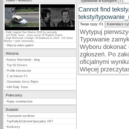
Video - Nowości
Typowanie w kategorii:
Cannot find tekst
teksty/typowanie_
Twoje typy: F1
Kalendarz cy
Wytypuj pierwszy
-
Rally Legend San Marino 2019 by jarorajdy
-
Jcb Rally Team - testy przed 76 Rajdem Polski
Typowanie zamykan
-
Rajd Memoriał J.Kuliga i M.Bublewicza 2019 - OS Solne
Miasto + park serwisowy
Wyboru dokonać m
-
Więcej video-galerii
zgłoszeń. Po zak
Historia
-
Antony Warmbold - blog
oficjalnymi wynik
-
Top 50 Drivers
Więcej przeczyta
-
Profile kierowców
-
Z archiwum F1
-
Opowiada Jerzy Bajno
-
KiM Rally Team
Polecamy
-
Rajdy modelarskie
Dodatki
-
Typowanie wyników
-
TopRally&OdcinekSpecjalny VRT
-
Konkursy