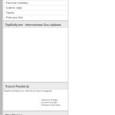
-
Patronat medialny
-
Galerie zdjęć
-
Tapety
-
Polecane linki
TopRally.net - Internetowa Gra rajdowa
Trzech Panów Q:
Najobszerniejsza w internecie baza osiągnięć:
-
Janusza Kuliga
,
-
Leszka Kuzaja
i
-
Tomasza Kuchara