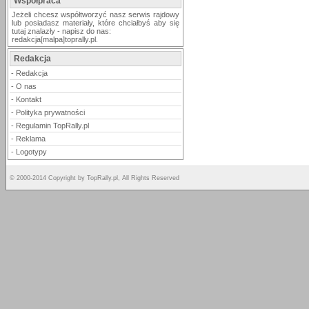
Współpraca
Jeżeli chcesz współtworzyć nasz serwis rajdowy
lub posiadasz materiały, które chciałbyś aby się
tutaj znalazły - napisz do nas:
redakcja[malpa]toprally.pl.
Redakcja
-
Redakcja
-
O nas
-
Kontakt
-
Polityka prywatności
-
Regulamin TopRally.pl
-
Reklama
-
Logotypy
© 2000-2014 Copyright by TopRally.pl, All Rights Reserved