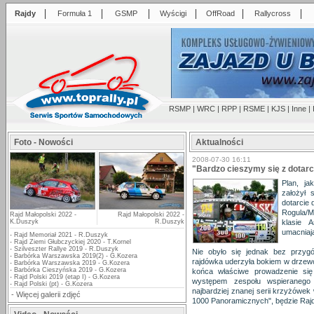
|
|
|
|
|
|
Rajdy
Formuła 1
GSMP
Wyścigi
OffRoad
Rallycross
RSMP
|
WRC
|
RPP
|
RSME
|
KJS
|
Inne
|
Foto - Nowości
Aktualności
2008-07-30 16:11
"Bardzo cieszymy się z dotarc
Plan, ja
założył 
dotarcie 
Rogula/
Rajd Małopolski 2022 -
Rajd Małopolski 2022 -
K.Duszyk
R.Duszyk
klasie A
umacniają
-
Rajd Memoriał 2021 - R.Duszyk
-
Rajd Ziemi Głubczyckiej 2020 - T.Kornel
-
Szilveszter Rallye 2019 - R.Duszyk
Nie obyło się jednak bez przyg
-
Barbórka Warszawska 2019(2) - G.Kozera
rajdówka uderzyła bokiem w drzewo
-
Barbórka Warszawska 2019 - G.Kozera
-
Barbórka Cieszyńska 2019 - G.Kozera
końca właściwe prowadzenie si
-
Rajd Polski 2019 (etap I) - G.Kozera
występem zespołu wspieraneg
-
Rajd Polski (pt) - G.Kozera
najbardziej znanej serii krzyżówek
-
Więcej galerii zdjęć
1000 Panoramicznych", będzie Rajd