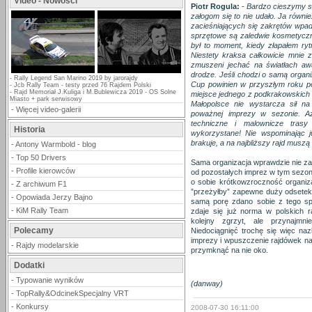
Video - Nowości
Piotr Rogula:
-
Bardzo cieszymy si
załogom się to nie udało. Ja równi
zacieśniających się zakrętów wpad
sprzętowe są zaledwie kosmetycz
był to moment, kiedy złapałem ry
Niestety kraksa całkowicie mnie z
zmuszeni jechać na światłach aw
drodze. Jeśli chodzi o samą organi
-
Rally Legend San Marino 2019 by jarorajdy
Cup powinien w przyszłym roku po
-
Jcb Rally Team - testy przed 76 Rajdem Polski
-
Rajd Memoriał J.Kuliga i M.Bublewicza 2019 - OS Solne
miejsce jednego z podkrakowskich 
Miasto + park serwisowy
Małopolsce nie wystarcza sił na
-
Więcej video-galerii
poważnej imprezy w sezonie. Aż
techniczne i malownicze tras
Historia
wykorzystane! Nie wspominając j
brakuje, a na najbliższy rajd muszą
-
Antony Warmbold - blog
-
Top 50 Drivers
Sama organizacja wprawdzie nie za
-
Profile kierowców
od pozostałych imprez w tym sezon
o sobie krótkowzroczność organiza
-
Z archiwum F1
”przeżyłby” zapewne duży odsete
-
Opowiada Jerzy Bajno
samą porę zdano sobie z tego sp
-
KiM Rally Team
zdaje się już norma w polskich 
kolejny zgrzyt, ale przynajmn
Polecamy
Niedociągnięć trochę się więc naz
imprezy i wpuszczenie rajdówek 
-
Rajdy modelarskie
przymknąć na nie oko.
Dodatki
-
Typowanie wyników
(danway)
-
TopRally&OdcinekSpecjalny VRT
-
Konkursy
2008-07-30 16:11:00