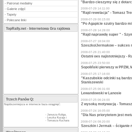
"Bardzo cieszymy się z dotarc
-
Patronat medialny
2008-07-29 14:11:00
-
Galerie zdjęć
"Rajd rewelacja" - Tomasz Tr
-
Tapety
2008-07-29 00:15:00
-
Polecane linki
"Po Agapicie szutry bardzo mi
TopRally.net - Internetowa Gra rajdowa
2008-07-28 14:28:00
"Rajd naprawdę super " - Szy
2008-07-27 18:04:00
Szeszko/Jermakow – sukces 
2008-07-26 21:40:00
Ostatni oes najistotniejszy - 
2008-07-25 23:50:00
Sopoliński pierwszy w PPZM, 
2008-07-25 17:16:00
"Kaszubskie odcinki są bardz
Staniszewski
2008-07-25 06:31:00
Lewandowski w Lanosie
Trzech Panów Q:
2008-07-25 06:24:00
Z wysoką motywacją - Tomasz
Najobszerniejsza w internecie baza osiągnięć:
2008-07-24 16:05:00
"Dla Nas priorytetem jest me
-
Janusza Kuliga
,
-
Leszka Kuzaja
i
-
Tomasza Kuchara
2008-07-24 08:20:00
Szeszkin i Jermak – ściganie 