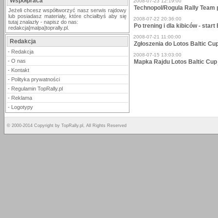
Współpraca
2008-07-23 12:19:00
Technopol/Rogula Rally Team 
Jeżeli chcesz współtworzyć nasz serwis rajdowy
lub posiadasz materiały, które chciałbyś aby się
2008-07-22 20:36:00
tutaj znalazły - napisz do nas:
Po trening i dla kibiców - sta
redakcja[malpa]toprally.pl.
2008-07-21 11:00:00
Redakcja
Zgłoszenia do Lotos Baltic Cu
-
Redakcja
2008-07-15 13:03:00
-
O nas
Mapka Rajdu Lotos Baltic Cup 
-
Kontakt
-
Polityka prywatności
-
Regulamin TopRally.pl
-
Reklama
-
Logotypy
© 2000-2014 Copyright by TopRally.pl, All Rights Reserved