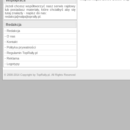
Współpraca
Jeżeli chcesz współtworzyć nasz serwis rajdowy
lub posiadasz materiały, które chciałbyś aby się
tutaj znalazły - napisz do nas:
redakcja[malpa]toprally.pl.
Redakcja
-
Redakcja
-
O nas
-
Kontakt
-
Polityka prywatności
-
Regulamin TopRally.pl
-
Reklama
-
Logotypy
© 2000-2014 Copyright by TopRally.pl, All Rights Reserved