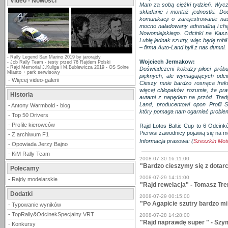
Video - Nowości
Mam za sobą ciężki tydzień. Wycz
składanie i montaż jednostki. Do
komunikacji o zarejestrowanie nas
mocno naładowany adrenaliną i ch
Nowomiejskiego. Odcinki na Kasz
Lubię jednak szutry, więc będę robi
– firma Auto-Land byli z nas dumni.
-
Rally Legend San Marino 2019 by jarorajdy
Wojciech Jermakow:
-
Jcb Rally Team - testy przed 76 Rajdem Polski
-
Rajd Memoriał J.Kuliga i M.Bublewicza 2019 - OS Solne
Doświadczeni koledzy-piloci prób
Miasto + park serwisowy
pięknych, ale wymagających odci
-
Więcej video-galerii
Cieszy mnie bardzo rosnąca frek
więcej chłopaków rozumie, że pra
Historia
autami z napędem na przód. Tradyc
Land, producentowi opon Profil 
-
Antony Warmbold - blog
który pomaga nam ogarniać problem
-
Top 50 Drivers
-
Profile kierowców
Rajd Lotos Baltic Cup to 6 Odcink
Pierwsi zawodnicy pojawią się na m
-
Z archiwum F1
Informacja prasowa: (
Szeszkin Mot
-
Opowiada Jerzy Bajno
-
KiM Rally Team
2008-07-30 16:11:00
"Bardzo cieszymy się z dotarc
Polecamy
2008-07-29 14:11:00
-
Rajdy modelarskie
"Rajd rewelacja" - Tomasz Tr
Dodatki
2008-07-29 00:15:00
"Po Agapicie szutry bardzo mi
-
Typowanie wyników
-
TopRally&OdcinekSpecjalny VRT
2008-07-28 14:28:00
"Rajd naprawdę super " - Szy
-
Konkursy