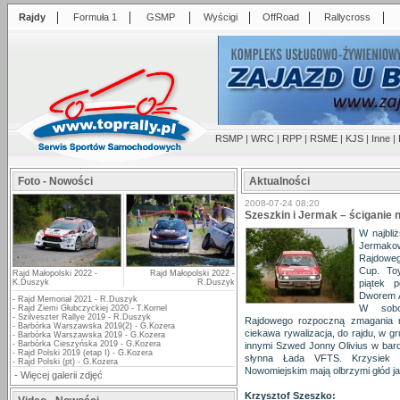
|
|
|
|
|
|
Rajdy
Formuła 1
GSMP
Wyścigi
OffRoad
Rallycross
RSMP
|
WRC
|
RPP
|
RSME
|
KJS
|
Inne
|
Foto - Nowości
Aktualności
2008-07-24 08:20
Szeszkin i Jermak – ściganie 
W najbli
Jermako
Rajdoweg
Cup. To
Rajd Małopolski 2022 -
Rajd Małopolski 2022 -
K.Duszyk
R.Duszyk
piątek 
Dworem A
-
Rajd Memoriał 2021 - R.Duszyk
W sobo
-
Rajd Ziemi Głubczyckiej 2020 - T.Kornel
-
Szilveszter Rallye 2019 - R.Duszyk
Rajdowego rozpoczną zmagania n
-
Barbórka Warszawska 2019(2) - G.Kozera
ciekawa rywalizacja, do rajdu, w g
-
Barbórka Warszawska 2019 - G.Kozera
-
Barbórka Cieszyńska 2019 - G.Kozera
innymi Szwed Jonny Olivius w bar
-
Rajd Polski 2019 (etap I) - G.Kozera
słynna Łada VFTS. Krzysiek 
-
Rajd Polski (pt) - G.Kozera
Nowomiejskim mają olbrzymi głód j
-
Więcej galerii zdjęć
Krzysztof Szeszko: