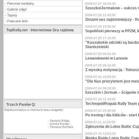
-
Patronat medialny
2008-07-27 18:04:00
Szeszko/Jermakow – sukces 
-
Galerie zdjęć
-
Tapety
2008-07-26 21:40:00
Ostatni oes najistotniejszy - 
-
Polecane linki
2008-07-25 23:50:00
TopRally.net - Internetowa Gra rajdowa
Sopoliński pierwszy w PPZM, 
2008-07-25 17:16:00
"Kaszubskie odcinki są bardz
Staniszewski
2008-07-25 06:31:00
Lewandowski w Lanosie
2008-07-25 06:24:00
Z wysoką motywacją - Tomasz
2008-07-24 16:05:00
"Dla Nas priorytetem jest me
2008-07-24 08:20:00
Szeszkin i Jermak – ściganie 
2008-07-23 12:19:00
Technopol/Rogula Rally Team 
Trzech Panów Q:
Najobszerniejsza w internecie baza osiągnięć:
2008-07-22 20:36:00
Po trening i dla kibiców - sta
-
Janusza Kuliga
,
2008-07-21 11:00:00
-
Leszka Kuzaja
i
Zgłoszenia do Lotos Baltic Cu
-
Tomasza Kuchara
2008-07-15 13:03:00
Mapka Rajdu Lotos Baltic Cup 