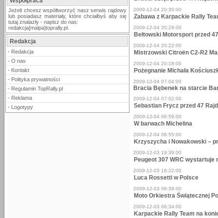
Współpraca
2009-12-04 20:30:00
Jeżeli chcesz współtworzyć nasz serwis rajdowy
lub posiadasz materiały, które chciałbyś aby się
Zabawa z Karpackie Rally Te
tutaj znalazły - napisz do nas:
redakcja[malpa]toprally.pl.
2009-12-04 20:29:00
Bełtowski Motorsport przed 4
Redakcja
2009-12-04 20:22:00
-
Redakcja
Mistrzowski Citroën C2-R2 Ma
-
O nas
2009-12-04 20:18:00
-
Kontakt
Pożegnanie Michała Kościusz
-
Polityka prywatności
2009-12-04 07:04:00
Bracia Bębenek na starcie Ba
-
Regulamin TopRally.pl
-
Reklama
2009-12-04 07:02:00
Sebastian Frycz przed 47 Ra
-
Logotypy
2009-12-04 06:59:00
W barwach Michelina
2009-12-04 06:55:00
Krzyszycha i Nowakowski – p
2009-12-03 19:39:00
Peugeot 307 WRC wystartuje 
2009-12-03 16:22:00
Luca Rossetti w Polsce
2009-12-03 06:39:00
Moto Orkiestra Świątecznej 
2009-12-03 06:34:00
Karpackie Rally Team na koni