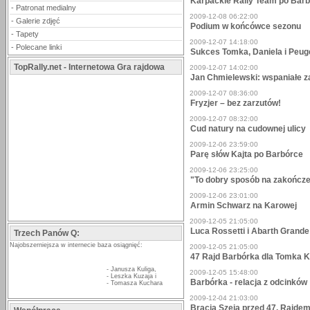
Karpackie Rally Team po Bar
-
Patronat medialny
2009-12-08 06:22:00
-
Galerie zdjęć
Podium w końcówce sezonu
-
Tapety
2009-12-07 14:18:00
-
Polecane linki
Sukces Tomka, Daniela i Peu
TopRally.net - Internetowa Gra rajdowa
2009-12-07 14:02:00
Jan Chmielewski: wspaniałe z
2009-12-07 08:36:00
Fryzjer – bez zarzutów!
2009-12-07 08:32:00
Cud natury na cudownej ulicy
2009-12-06 23:59:00
Parę słów Kajta po Barbórce
2009-12-06 23:25:00
"To dobry sposób na zakończe
2009-12-06 23:01:00
Armin Schwarz na Karowej
2009-12-05 21:05:00
Luca Rossetti i Abarth Grand
Trzech Panów Q:
Najobszerniejsza w internecie baza osiągnięć:
2009-12-05 21:05:00
47 Rajd Barbórka dla Tomka 
-
Janusza Kuliga
,
2009-12-05 15:48:00
-
Leszka Kuzaja
i
Barbórka - relacja z odcinków
-
Tomasza Kuchara
2009-12-04 21:03:00
Bracia Szeja przed 47. Rajde