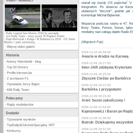
Video - Nowości
starali się każdy OS pojechać “z
fotografom. Po dotarciu na Kar
ulubionych “beczek”, godnie jak 
komentuje Michał Bębenek.
Wsparcia podczas startu w 47. Ra
firmy: Tedex, Ponzio, Sonax, Iglo
medialny nad załogą objeło Radio ES
-
Rally Legend San Marino 2019 by jarorajdy
-
Jcb Rally Team - testy przed 76 Rajdem Polski
-
Rajd Memoriał J.Kuliga i M.Bublewicza 2019 - OS Solne
(Wojciech Fuk)
Miasto + park serwisowy
-
Więcej video-galerii
2009-12-10 06:56:00
Historia
Awaria w drodze na Karową
-
Antony Warmbold - blog
2009-12-09 18:27:00
-
Top 50 Drivers
Inter-JAR zdobywa Kryterium
-
Profile kierowców
2009-12-09 18:25:00
Zbyszek Cieślar po Barbórce
-
Z archiwum F1
-
Opowiada Jerzy Bajno
2009-12-09 16:21:00
Barbórka z przygodami
-
KiM Rally Team
2009-12-09 00:23:00
Polecamy
Ariel: Sezon zakończony !
-
Rajdy modelarskie
2009-12-08 22:44:00
Kajetanowicz i Baran po Rajd
Dodatki
2009-12-08 22:38:00
-
Typowanie wyników
Butruk: Dziękujemy wszystki
-
TopRally&OdcinekSpecjalny VRT
2009-12-08 20:51:00
-
Konkursy