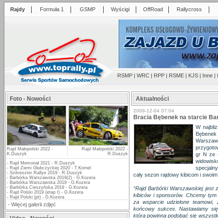
|
|
|
|
|
|
Rajdy
Formuła 1
GSMP
Wyścigi
OffRoad
Rallycross
RSMP
|
WRC
|
RPP
|
RSME
|
KJS
|
Inne
|
Foto - Nowości
Aktualności
2009-12-04 07:04
Bracia Bębenek na starcie Ba
W najbli
Bębenek
Warsza
przygoto
Rajd Małopolski 2022 -
Rajd Małopolski 2022 -
K.Duszyk
R.Duszyk
gr N ze 
widowis
-
Rajd Memoriał 2021 - R.Duszyk
specjal
-
Rajd Ziemi Głubczyckiej 2020 - T.Kornel
-
Szilveszter Rallye 2019 - R.Duszyk
cały sezon rajdowy kibicom i swoi
-
Barbórka Warszawska 2019(2) - G.Kozera
-
Barbórka Warszawska 2019 - G.Kozera
-
Barbórka Cieszyńska 2019 - G.Kozera
“Rajd Barbórki Warszawskiej jest
-
Rajd Polski 2019 (etap I) - G.Kozera
kibiców i sponsorów. Chcemy ty
-
Rajd Polski (pt) - G.Kozera
za wsparcie udzielone teamowi, 
-
Więcej galerii zdjęć
końcowy sukces. Nastawiamy się
która powinna podobać się wszyst