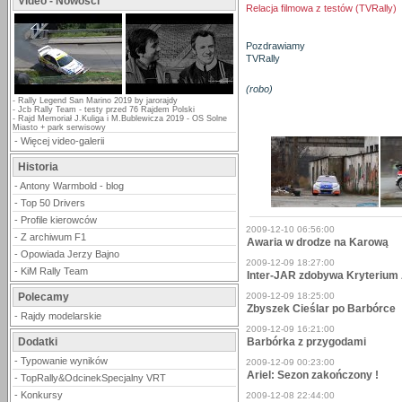
Video - Nowości
Relacja filmowa z testów (TVRally)
Pozdrawiamy
TVRally
(robo)
-
Rally Legend San Marino 2019 by jarorajdy
-
Jcb Rally Team - testy przed 76 Rajdem Polski
-
Rajd Memoriał J.Kuliga i M.Bublewicza 2019 - OS Solne
Miasto + park serwisowy
-
Więcej video-galerii
Historia
-
Antony Warmbold - blog
-
Top 50 Drivers
-
Profile kierowców
2009-12-10 06:56:00
-
Z archiwum F1
Awaria w drodze na Karową
-
Opowiada Jerzy Bajno
2009-12-09 18:27:00
-
KiM Rally Team
Inter-JAR zdobywa Kryterium
Polecamy
2009-12-09 18:25:00
Zbyszek Cieślar po Barbórce
-
Rajdy modelarskie
2009-12-09 16:21:00
Dodatki
Barbórka z przygodami
-
Typowanie wyników
2009-12-09 00:23:00
Ariel: Sezon zakończony !
-
TopRally&OdcinekSpecjalny VRT
-
Konkursy
2009-12-08 22:44:00