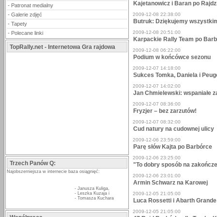
Kajetanowicz i Baran po Rajd
-
Patronat medialny
-
Galerie zdjęć
2009-12-08 22:38:00
Butruk: Dziękujemy wszystki
-
Tapety
2009-12-08 20:51:00
-
Polecane linki
Karpackie Rally Team po Bar
TopRally.net - Internetowa Gra rajdowa
2009-12-08 06:22:00
Podium w końcówce sezonu
2009-12-07 14:18:00
Sukces Tomka, Daniela i Peu
2009-12-07 14:02:00
Jan Chmielewski: wspaniałe z
2009-12-07 08:36:00
Fryzjer – bez zarzutów!
2009-12-07 08:32:00
Cud natury na cudownej ulicy
2009-12-06 23:59:00
Parę słów Kajta po Barbórce
2009-12-06 23:25:00
Trzech Panów Q:
"To dobry sposób na zakończe
Najobszerniejsza w internecie baza osiągnięć:
2009-12-06 23:01:00
Armin Schwarz na Karowej
-
Janusza Kuliga
,
-
Leszka Kuzaja
i
2009-12-05 21:05:00
-
Tomasza Kuchara
Luca Rossetti i Abarth Grand
2009-12-05 21:05:00