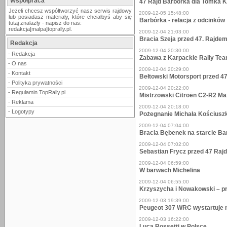
Współpraca
47 Rajd Barbórka dla Tomka 
Jeżeli chcesz współtworzyć nasz serwis rajdowy
2009-12-05 15:48:00
lub posiadasz materiały, które chciałbyś aby się
Barbórka - relacja z odcinków
tutaj znalazły - napisz do nas:
redakcja[malpa]toprally.pl.
2009-12-04 21:03:00
Bracia Szeja przed 47. Rajde
Redakcja
2009-12-04 20:30:00
-
Redakcja
Zabawa z Karpackie Rally Te
-
O nas
2009-12-04 20:29:00
-
Kontakt
Bełtowski Motorsport przed 4
-
Polityka prywatności
2009-12-04 20:22:00
-
Regulamin TopRally.pl
Mistrzowski Citroën C2-R2 Ma
-
Reklama
2009-12-04 20:18:00
-
Logotypy
Pożegnanie Michała Kościusz
2009-12-04 07:04:00
Bracia Bębenek na starcie Ba
2009-12-04 07:02:00
Sebastian Frycz przed 47 Ra
2009-12-04 06:59:00
W barwach Michelina
2009-12-04 06:55:00
Krzyszycha i Nowakowski – p
2009-12-03 19:39:00
Peugeot 307 WRC wystartuje 
2009-12-03 16:22:00
Luca Rossetti w Polsce