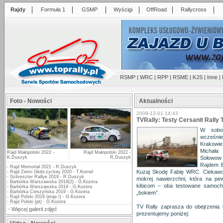
|
|
|
|
|
|
Rajdy
Formuła 1
GSMP
Wyścigi
OffRoad
Rallycross
RSMP
|
WRC
|
RPP
|
RSME
|
KJS
|
Inne
|
Foto - Nowości
Aktualności
2009-12-01 14:43
TVRally: Testy Cersanit Rally
W sobot
wcześnie
Krakowie
Michała
Rajd Małopolski 2022 -
Rajd Małopolski 2022 -
K.Duszyk
R.Duszyk
Sołowow
Rajdem B
-
Rajd Memoriał 2021 - R.Duszyk
Kuzaj Skodę Fabię WRC. Ciekawo
-
Rajd Ziemi Głubczyckiej 2020 - T.Kornel
-
Szilveszter Rallye 2019 - R.Duszyk
mokrej nawierzchni, która na p
-
Barbórka Warszawska 2019(2) - G.Kozera
kibicom – oba testowane samoch
-
Barbórka Warszawska 2019 - G.Kozera
-
Barbórka Cieszyńska 2019 - G.Kozera
„bokiem”.
-
Rajd Polski 2019 (etap I) - G.Kozera
-
Rajd Polski (pt) - G.Kozera
TV Rally zaprasza do obejrzenia 
-
Więcej galerii zdjęć
prezentujemy poniżej: