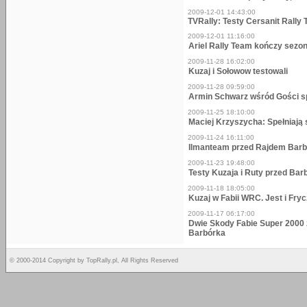
2009-12-01 14:43:00
TVRally: Testy Cersanit Rally
2009-12-01 11:16:00
Ariel Rally Team kończy sezo
2009-11-28 16:02:00
Kuzaj i Sołowow testowali
2009-11-28 09:59:00
Armin Schwarz wśród Gości s
2009-11-25 18:10:00
Maciej Krzyszycha: Spełniają 
2009-11-24 16:11:00
Ilmanteam przed Rajdem Bar
2009-11-23 19:48:00
Testy Kuzaja i Ruty przed Ba
2009-11-18 18:05:00
Kuzaj w Fabii WRC. Jest i Fr
2009-11-17 06:17:00
Dwie Skody Fabie Super 2000 
Barbórka
© 2000-2014 Copyright by TopRally.pl, All Rights Reserved