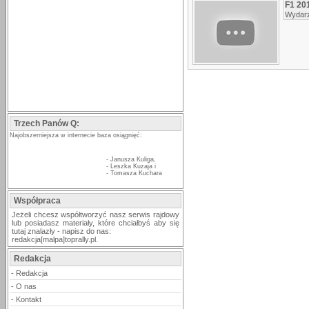
F1 201
Wydarz
Trzech Panów Q:
Najobszerniejsza w internecie baza osiągnięć:
-
Janusza Kuliga
,
-
Leszka Kuzaja
i
-
Tomasza Kuchara
Współpraca
Jeżeli chcesz współtworzyć nasz serwis rajdowy
lub posiadasz materiały, które chciałbyś aby się
tutaj znalazły - napisz do nas:
redakcja[malpa]toprally.pl.
Redakcja
-
Redakcja
-
O nas
-
Kontakt