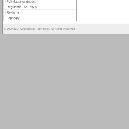
-
Polityka prywatności
-
Regulamin TopRally.pl
-
Reklama
-
Logotypy
© 2000-2014 Copyright by TopRally.pl, All Rights Reserved