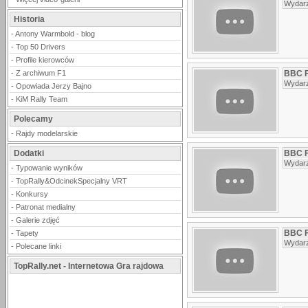
Wydarz
Historia
-
Antony Warmbold - blog
-
Top 50 Drivers
-
Profile kierowców
-
Z archiwum F1
BBC F
Wydarz
-
Opowiada Jerzy Bajno
-
KiM Rally Team
Polecamy
-
Rajdy modelarskie
Dodatki
BBC F
Wydarz
-
Typowanie wyników
-
TopRally&OdcinekSpecjalny VRT
-
Konkursy
-
Patronat medialny
-
Galerie zdjęć
BBC F1
-
Tapety
Wydarz
-
Polecane linki
TopRally.net - Internetowa Gra rajdowa