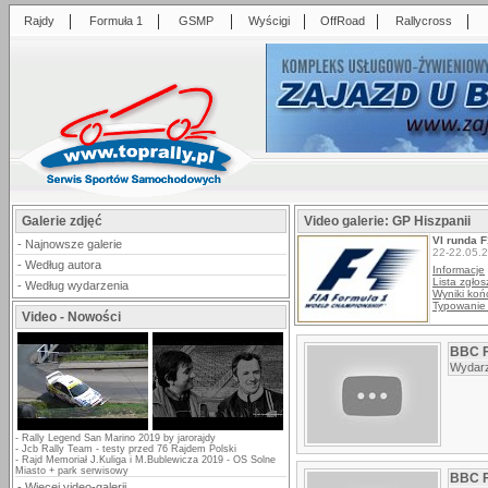
|
|
|
|
|
|
Rajdy
Formuła 1
GSMP
Wyścigi
OffRoad
Rallycross
Galerie zdjęć
Video galerie: GP Hiszpanii
VI runda 
-
Najnowsze galerie
22-22.05.
-
Według autora
Informacje
Lista zgło
-
Według wydarzenia
Wyniki ko
Typowanie
Video - Nowości
BBC F1
Wydarz
-
Rally Legend San Marino 2019 by jarorajdy
-
Jcb Rally Team - testy przed 76 Rajdem Polski
-
Rajd Memoriał J.Kuliga i M.Bublewicza 2019 - OS Solne
Miasto + park serwisowy
BBC F
-
Więcej video-galerii