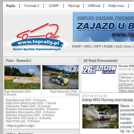
|
|
|
|
|
|
Rajdy
Formuła 1
GSMP
Wyścigi
OffRoad
Rallycross
RSMP
|
WRC
|
RPP
|
RSME
|
KJS
|
Inne
|
Foto - Nowości
26 Rajd Rzeszowski
Runda ER
03-05.08.
Liczba odc
Całkowita 
Długość o
Informacje
Oficjalna s
Video gale
Rajd Małopolski 2022 -
Rajd Małopolski 2022 -
K.Duszyk
R.Duszyk
2017-08-15 11:20
Załogi MSZ Racing zwyciężają
-
Rajd Memoriał 2021 - R.Duszyk
-
Rajd Ziemi Głubczyckiej 2020 - T.Kornel
Śliskie 
-
Szilveszter Rallye 2019 - R.Duszyk
-
Barbórka Warszawska 2019(2) - G.Kozera
ponown
-
Barbórka Warszawska 2019 - G.Kozera
najtrudn
-
Barbórka Cieszyńska 2019 - G.Kozera
-
Rajd Polski 2019 (etap I) - G.Kozera
Europy. 
-
Rajd Polski (pt) - G.Kozera
zupełnie
-
Więcej galerii zdjęć
zespołu 
się na m