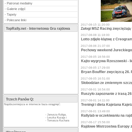
-
Patronat medialny
-
Galerie zdjęć
-
Tapety
-
Polecane linki
2017-08-15 11:20:00
TopRally.net - Internetowa Gra rajdowa
Załogi MSZ Racing zwyciężają
2017-08-08 11:18:00
Lotto zdjęło klątwę z Creogra
2017-08-06 21:37:00
Pechowy weekend Jureckiego i
2017-08-05 18:56:00
Kajto wygrywa Rzeszowski - 
2017-08-05 17:29:00
Bryan Bouffier zwycięzcą 26.
2017-08-05 16:51:00
Słobodzian ze zmiennym szcz
2017-08-01 16:54:00
Ruszyło zapoznanie z trasą 2
Trzech Panów Q:
2017-08-01 14:11:00
Treningi i dieta Kajetana Kaje
Najobszerniejsza w internecie baza osiągnięć:
2017-08-01 13:49:00
-
Janusza Kuliga
,
Rallylab w oczekiwaniu na ra
-
Leszka Kuzaja
i
-
Tomasza Kuchara
2017-06-17 15:56:00
Rajdowe Mistrzostwa Europy 