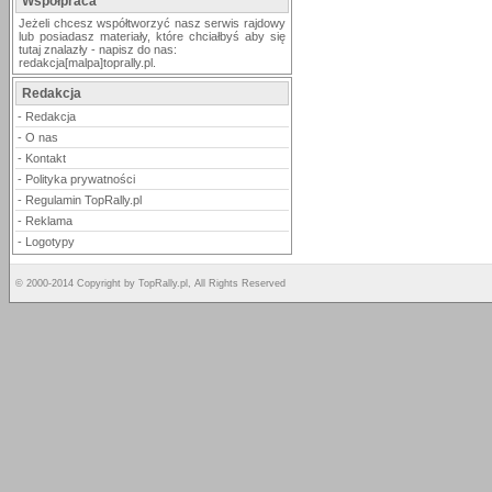
Współpraca
Jeżeli chcesz współtworzyć nasz serwis rajdowy
lub posiadasz materiały, które chciałbyś aby się
tutaj znalazły - napisz do nas:
redakcja[malpa]toprally.pl.
Redakcja
-
Redakcja
-
O nas
-
Kontakt
-
Polityka prywatności
-
Regulamin TopRally.pl
-
Reklama
-
Logotypy
© 2000-2014 Copyright by TopRally.pl, All Rights Reserved