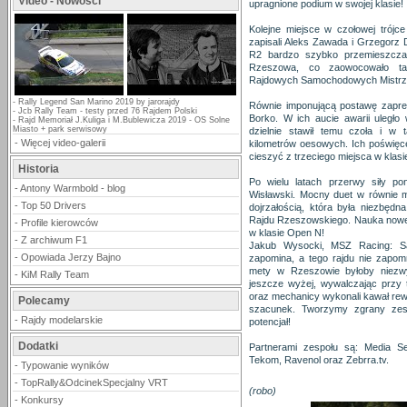
Video - Nowości
upragnione podium w swojej klasie!
Kolejne miejsce w czołowej trój
zapisali Aleks Zawada i Grzegorz
R2 bardzo szybko przemieszczał
Rzeszowa, co zaowocowało ta
Rajdowych Samochodowych Mistrzo
-
Rally Legend San Marino 2019 by jarorajdy
Równie imponującą postawę zapre
-
Jcb Rally Team - testy przed 76 Rajdem Polski
Borko. W ich aucie awarii uległo
-
Rajd Memoriał J.Kuliga i M.Bublewicza 2019 - OS Solne
Miasto + park serwisowy
dzielnie stawił temu czoła i w 
-
Więcej video-galerii
kilometrów oesowych. Ich poświęcen
cieszyć z trzeciego miejsca w klasi
Historia
Po wielu latach przerwy siły pon
-
Antony Warmbold - blog
Wisławski. Mocny duet w równie 
-
Top 50 Drivers
dojrzałością, która była niezbęd
Rajdu Rzeszowskiego. Nauka nowe
-
Profile kierowców
w klasie Open N!
-
Z archiwum F1
Jakub Wysocki, MSZ Racing: Są 
-
Opowiada Jerzy Bajno
zapomina, a tego rajdu nie zapom
mety w Rzeszowie byłoby niezw
-
KiM Rally Team
jeszcze wyżej, wywalczając przy
oraz mechanicy wykonali kawał rewel
Polecamy
szacunek. Tworzymy zgrany zesp
-
Rajdy modelarskie
potencjał!
Dodatki
Partnerami zespołu są: Media Se
Tekom, Ravenol oraz Zebrra.tv.
-
Typowanie wyników
-
TopRally&OdcinekSpecjalny VRT
(robo)
-
Konkursy