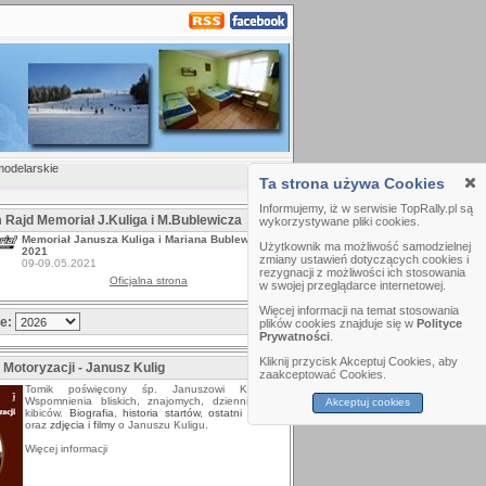
modelarskie
Ta strona używa Cookies
Informujemy, iż w serwisie TopRally.pl są
m Rajd Memoriał J.Kuliga i M.Bublewicza
wykorzystywane pliki cookies.
Memoriał Janusza Kuliga i Mariana Bublewicza
Użytkownik ma możliwość samodzielnej
2021
zmiany ustawień dotyczących cookies i
09-09.05.2021
rezygnacji z możliwości ich stosowania
Oficjalna strona
w swojej przeglądarce internetowej.
Więcej informacji na temat stosowania
ze:
plików cookies znajduje się w
Polityce
Prywatności
.
Kliknij przycisk Akceptuj Cookies, aby
 Motoryzacji - Janusz Kulig
zaakceptować Cookies.
Tomik poświęcony śp. Januszowi Kuligowi.
Wspomnienia bliskich, znajomych, dziennikarzy i
Akceptuj cookies
kibiców.
Biografia
,
historia startów
,
ostatni wywiad
oraz
zdjęcia i filmy
o Januszu Kuligu.
Więcej informacji