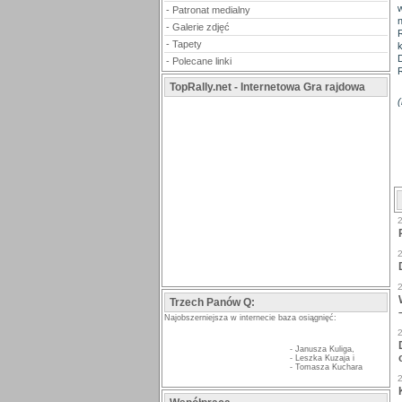
-
Patronat medialny
-
Galerie zdjęć
-
Tapety
-
Polecane linki
TopRally.net - Internetowa Gra rajdowa
(
Trzech Panów Q:
Najobszerniejsza w internecie baza osiągnięć:
-
Janusza Kuliga
,
-
Leszka Kuzaja
i
-
Tomasza Kuchara