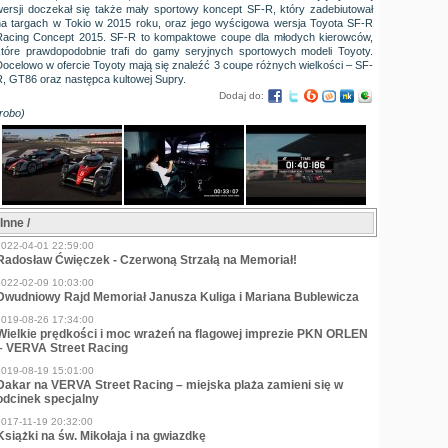
wersji doczekał się także mały sportowy koncept SF-R, który zadebiutował
na targach w Tokio w 2015 roku, oraz jego wyścigowa wersja Toyota SF-R
Racing Concept 2015. SF-R to kompaktowe coupe dla młodych kierowców,
które prawdopodobnie trafi do gamy seryjnych sportowych modeli Toyoty.
Docelowo w ofercie Toyoty mają się znaleźć 3 coupe różnych wielkości – SF-
R, GT86 oraz następca kultowej Supry.
Dodaj do:
robo)
Inne /
2022-04-01 22:59:00
Radosław Ćwięczek - Czerwoną Strzałą na Memoriał!
2022-02-09 10:03:00
Dwudniowy Rajd Memoriał Janusza Kuliga i Mariana Bublewicza
2019-08-26 17:34:00
Wielkie prędkości i moc wrażeń na flagowej imprezie PKN ORLEN
– VERVA Street Racing
2019-08-19 15:01:00
Dakar na VERVA Street Racing – miejska plaża zamieni się w
odcinek specjalny
2017-11-19 20:32:00
Książki na św. Mikołaja i na gwiazdkę