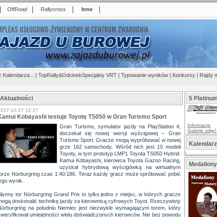
|
|
|
|
OffRoad
Rallycross
Inne
z Kalendarza...
|
TopRally&OdcinekSpecjalny VRT
|
Typowanie wyników
|
Konkursy
|
Rajdy 
Aktualności
5 Platinu
2017-10-27 12:37
Kamui Kobayashi testuje Toyotę TS050 w Gran Turismo Sport
Informacje
Gran Turismo, symulator jazdy na PlayStation 4,
Galerie zdjęć
doczekał się nowej wersji wyścigowej – Gran
Turismo Sport. Gracze mogą wypróbować w nowej
Kalendar
grze 162 samochody. Wśród nich jest 10 modeli
Toyoty, w tym prototyp LMP1 Toyota TS050 Hybrid.
Kamui Kobayashi, kierowca Toyota Gazoo Racing,
Medaliony
uzyskał hybrydową wyścigówką na wirtualnym
torze Nürburgring czas 1:40:186. Teraz każdy gracz może spróbować pobić
ego wynik.
Słynny tor Nürburgring Grand Prix to tylko jedno z miejsc, w których gracze
mogą doskonalić technikę jazdy za kierownicą cyfrowych Toyot. Rzeczywisty
Nürburgring na południu Niemiec jest niezwykle wymagającym torem, który
zweryfikował umiejętności wielu doświadczonych kierowców. Nie bez powodu