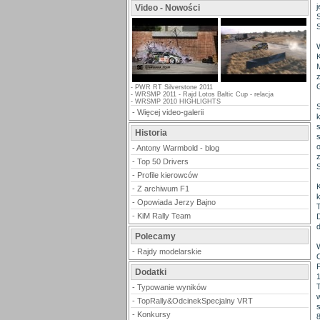
Video - Nowości
G
-
PWR RT Silverstone 2011
-
WRSMP 2011 - Rajd Lotos Baltic Cup - relacja
-
WRSMP 2010 HIGHLIGHTS
-
Więcej video-galerii
Historia
-
Antony Warmbold - blog
-
Top 50 Drivers
S
-
Profile kierowców
-
Z archiwum F1
-
Opowiada Jerzy Bajno
-
KiM Rally Team
Polecamy
-
Rajdy modelarskie
Dodatki
-
Typowanie wyników
-
TopRally&OdcinekSpecjalny VRT
-
Konkursy