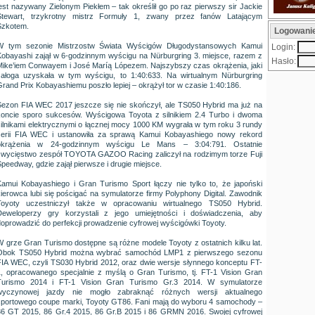
jest nazywany Zielonym Piekłem – tak określił go po raz pierwszy sir Jackie
Stewart, trzykrotny mistrz Formuły 1, zwany przez fanów Latającym
Szkotem.
Logowani
W tym sezonie Mistrzostw Świata Wyścigów Długodystansowych Kamui
Login:
Kobayashi zajął w 6-godzinnym wyścigu na Nürburgring 3. miejsce, razem z
Hasło:
Mike’iem Conwayem i José Maríą Lópezem. Najszybszy czas okrążenia, jaki
załoga uzyskała w tym wyścigu, to 1:40:633. Na wirtualnym Nürburgring
rand Prix Kobayashiemu poszło lepiej – okrążył tor w czasie 1:40:186.
Sezon FIA WEC 2017 jeszcze się nie skończył, ale TS050 Hybrid ma już na
koncie sporo sukcesów. Wyścigowa Toyota z silnikiem 2.4 Turbo i dwoma
silnikami elektrycznymi o łącznej mocy 1000 KM wygrała w tym roku 3 rundy
serii FIA WEC i ustanowiła za sprawą Kamui Kobayashiego nowy rekord
okrążenia w 24-godzinnym wyścigu Le Mans – 3:04:791. Ostatnie
zwycięstwo zespół TOYOTA GAZOO Racing zaliczył na rodzimym torze Fuji
peedway, gdzie zajął pierwsze i drugie miejsce.
Kamui Kobayashiego i Gran Turismo Sport łączy nie tylko to, że japoński
kierowca lubi się pościgać na symulatorze firmy Polyphony Digital. Zawodnik
Toyoty uczestniczył także w opracowaniu wirtualnego TS050 Hybrid.
Deweloperzy gry korzystali z jego umiejętności i doświadczenia, aby
doprowadzić do perfekcji prowadzenie cyfrowej wyścigówki Toyoty.
W grze Gran Turismo dostępne są różne modele Toyoty z ostatnich kilku lat.
Obok TS050 Hybrid można wybrać samochód LMP1 z pierwszego sezonu
FIA WEC, czyli TS030 Hybrid 2012, oraz dwie wersje słynnego konceptu FT-
1, opracowanego specjalnie z myślą o Gran Turismo, tj. FT-1 Vision Gran
Turismo 2014 i FT-1 Vision Gran Turismo Gr.3 2014. W symulatorze
wyczynowej jazdy nie mogło zabraknąć różnych wersji aktualnego
sportowego coupe marki, Toyoty GT86. Fani mają do wyboru 4 samochody –
86 GT 2015, 86 Gr.4 2015, 86 Gr.B 2015 i 86 GRMN 2016. Swojej cyfrowej