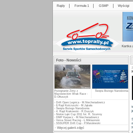
|
|
|
Rajdy
Formuła 1
GSMP
Wyścigi
Kartka 
Foto - Nowości
Pożegnanie Zimy z
Święta Bożego Narodzenia
Mazowieckim Wrak Race -
D.Ołtuszyk
-
Drift Open Legnica - M.Niechwiadowicz
-
6 Rajd Kościuszki - M.Jąkała
-
Święta Bożego Narodzenia
j
-
4. Rajd Krakowski - R.Duszyk
-
Niskie Łąki Cup 2011 fot. R. Szumny
-
DMP Karpacz - M.Niechwiadowicz
-
Verva Street Racing - Ł.Miklasinski
-
SSSUPER Drift Cup - P.Marulewski
-
Więcej galerii zdjęć