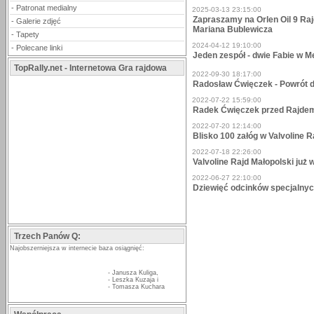
-
Patronat medialny
2025-03-13 23:15:00
Zapraszamy na Orlen Oil 9 Raj
-
Galerie zdjęć
Mariana Bublewicza
-
Tapety
2024-04-12 19:10:00
-
Polecane linki
Jeden zespół - dwie Fabie w M
TopRally.net - Internetowa Gra rajdowa
2022-09-30 18:17:00
Radosław Ćwięczek - Powrót do
2022-07-22 15:59:00
Radek Ćwięczek przed Rajde
2022-07-20 12:14:00
Blisko 100 załóg w Valvoline R
2022-07-18 22:26:00
Valvoline Rajd Małopolski już
2022-06-27 22:10:00
Dziewięć odcinków specjalnyc
Trzech Panów Q:
Najobszerniejsza w internecie baza osiągnięć:
-
Janusza Kuliga
,
-
Leszka Kuzaja
i
-
Tomasza Kuchara