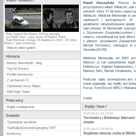
Video - Nowości
Paweł Owczyński
, Prezes Au
przychylności władz Wieliczki, uda
odcinek, który 17 lat temu zapoczą
Wieliczki. Wielickie Memoriały to 
rajdowych i wyścigowych. W z
gwałtowne, niespodziewane opady ś
rajd zimowy. W Memoriale zwycię
z Szymonem Gospodarczykiem ( S
-
Rally Legend San Marino 2019 by jarorajdy
miejscu zameldował się były Mistrz
-
Jcb Rally Team - testy przed 76 Rajdem Polski
-
Rajd Memoriał J.Kuliga i M.Bublewicza 2019 - OS Solne
z pilotem Jarosławem Zawadzkim 
Miasto + park serwisowy
Michał Tochowicz, startujący w ob
-
Więcej video-galerii
Hyundai i20 R5).
Historia
Wielickie Memoriały od 2007 pr
Kibicom w roli zawodników bądź 
-
Antony Warmbold - blog
Hołowczyc, Kajetan Kajetanowicz, R
-
Top 50 Drivers
Mariusz Stec, Bartek Ostałowski, 
-
Profile kierowców
Podczas rajdu prowadzona jest ta
-
Z archiwum F1
trasie pojawiały się repliki aut b
-
Opowiada Jerzy Bajno
Focus, Ford Escort WRC) i Mariana
-
KiM Rally Team
(robo)
Polecamy
Rajdy / Inne /
-
Rajdy modelarskie
2025-04-12 23:26:00
Dodatki
Tochowicz i Białowąs liderami
etapie
-
Typowanie wyników
-
TopRally&OdcinekSpecjalny VRT
2025-04-07 20:50:00
Rajdowa wiosna znów w Wieli
-
Konkursy