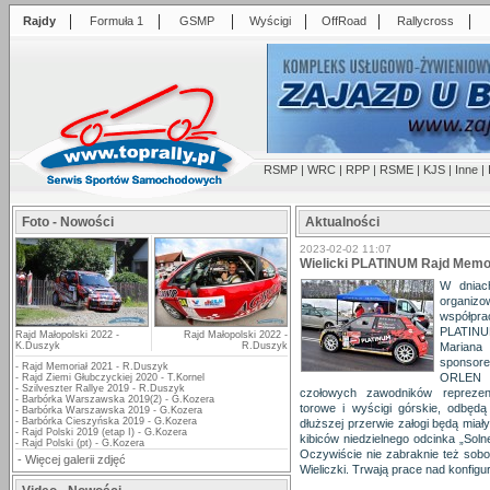
|
|
|
|
|
|
Rajdy
Formuła 1
GSMP
Wyścigi
OffRoad
Rallycross
RSMP
|
WRC
|
RPP
|
RSME
|
KJS
|
Inne
|
Foto - Nowości
Aktualności
2023-02-02 11:07
Wielicki PLATINUM Rajd Memor
W dniac
organizo
współpra
PLATINU
Rajd Małopolski 2022 -
Rajd Małopolski 2022 -
K.Duszyk
R.Duszyk
Mariana 
sponsor
-
Rajd Memoriał 2021 - R.Duszyk
ORLEN O
-
Rajd Ziemi Głubczyckiej 2020 - T.Kornel
-
Szilveszter Rallye 2019 - R.Duszyk
czołowych zawodników reprezen
-
Barbórka Warszawska 2019(2) - G.Kozera
torowe i wyścigi górskie, odbęd
-
Barbórka Warszawska 2019 - G.Kozera
-
Barbórka Cieszyńska 2019 - G.Kozera
dłuższej przerwie załogi będą miał
-
Rajd Polski 2019 (etap I) - G.Kozera
kibiców niedzielnego odcinka „Sol
-
Rajd Polski (pt) - G.Kozera
Oczywiście nie zabraknie też sob
-
Więcej galerii zdjęć
Wieliczki. Trwają prace nad konfigu