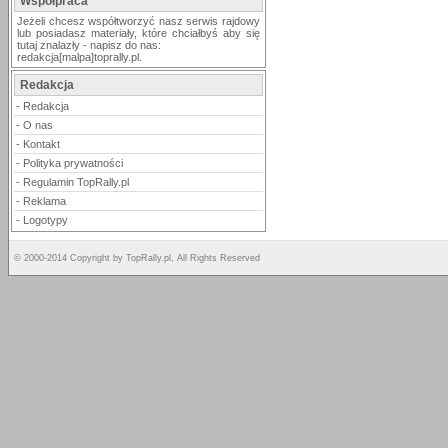
Współpraca
Jeżeli chcesz współtworzyć nasz serwis rajdowy
lub posiadasz materiały, które chciałbyś aby się
tutaj znalazły - napisz do nas:
redakcja[malpa]toprally.pl.
Redakcja
-
Redakcja
-
O nas
-
Kontakt
-
Polityka prywatności
-
Regulamin TopRally.pl
-
Reklama
-
Logotypy
© 2000-2014 Copyright by TopRally.pl, All Rights Reserved