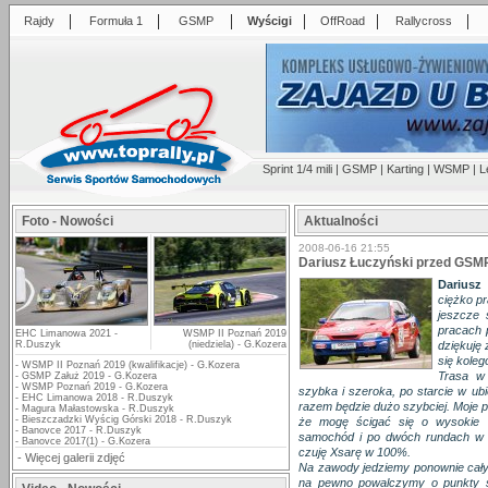
|
|
|
|
|
|
Rajdy
Formuła 1
GSMP
Wyścigi
OffRoad
Rallycross
Sprint 1/4 mili
|
GSMP
|
Karting
|
WSMP
|
L
Foto - Nowości
Aktualności
2008-06-16 21:55
Dariusz Łuczyński przed GSMP
Dariusz
ciężko p
jeszcze s
pracach 
EHC Limanowa 2021 -
WSMP II Poznań 2019
R.Duszyk
(niedziela) - G.Kozera
dziękuję
się kole
-
WSMP II Poznań 2019 (kwalifikacje) - G.Kozera
Trasa w 
-
GSMP Załuż 2019 - G.Kozera
-
WSMP Poznań 2019 - G.Kozera
szybka i szeroka, po starcie w u
-
EHC Limanowa 2018 - R.Duszyk
razem będzie dużo szybciej. Moje 
-
Magura Małastowska - R.Duszyk
-
Bieszczadzki Wyścig Górski 2018 - R.Duszyk
że mogę ścigać się o wysokie m
-
Banovce 2017 - R.Duszyk
samochód i po dwóch rundach w C
-
Banovce 2017(1) - G.Kozera
czuję Xsarę w 100%.
-
Więcej galerii zdjęć
Na zawody jedziemy ponownie cał
na pewno powalczymy o punkty s