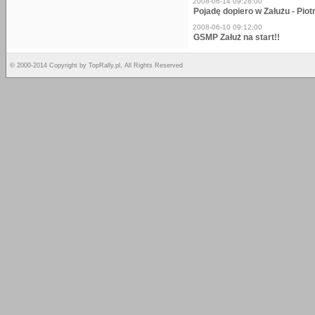
2008-06-14 09:28:00
Pojadę dopiero w Załużu - Piot
2008-06-10 09:12:00
GSMP Załuż na start!!
© 2000-2014 Copyright by TopRally.pl, All Rights Reserved