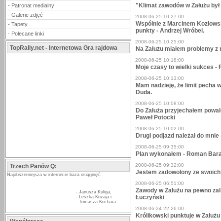
"Klimat zawodów w Załużu był 
-
Patronat medialny
-
Galerie zdjęć
2008-06-25 10:27:00
Wspólnie z Marcinem Kozłows
-
Tapety
punkty - Andrzej Wróbel.
-
Polecane linki
2008-06-25 10:25:00
TopRally.net - Internetowa Gra rajdowa
Na Załużu miałem problemy z 
2008-06-25 10:18:00
Moje czasy to wielki sukces - 
2008-06-25 10:13:00
Mam nadzieję, że limit pecha 
Duda.
2008-06-25 10:08:00
Do Załuża przyjechałem powa
Paweł Potocki
2008-06-25 10:02:00
Drugi podjazd należał do mnie
2008-06-25 09:35:00
Plan wykonałem - Roman Bar
2008-06-25 09:32:00
Trzech Panów Q:
Jestem zadowolony ze swoich
Najobszerniejsza w internecie baza osiągnięć:
2008-06-25 06:51:00
Zawody w Załużu na pewno zal
-
Janusza Kuliga
,
Łuczyński
-
Leszka Kuzaja
i
-
Tomasza Kuchara
2008-06-24 22:26:00
Królikowski punktuje w Załużu