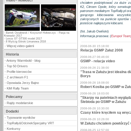
Video - Nowości
chciałem podziękować za duże z
K2, Citroen Opole, który serwisu
patronom medialnym TopRally.pl o
gorącego kibicowania wszystk
zakręconych na punkcie sportów
jesteście najlepszymi kibicami.
(fot. Jakub Owiński)
-
Bartek Ostałowsk / Krzysztof Hołowczyc - Pasja na
Krawędzi 2017
Informacja prasowa: (
Europol Team
-
Lexus GT GT500 model 2017
-
8 Wyścig Górski Limanowa 2016
-
Więcej video-galerii
2008-06-30 15:18:00
Relacja GSMP Załuż 2008
Historia
2008-06-27 06:46:00
-
Antony Warmbold - blog
GSMP - relacja video
-
Top 50 Drivers
2008-06-26 21:38:00
-
Profile kierowców
"Trasa w Załużu jest idealna 
Borys
-
Z archiwum F1
-
Opowiada Jerzy Bajno
2008-06-26 18:08:00
Robert Kosiba po GSMP w Żał
-
KiM Rally Team
2008-06-26 18:03:00
Polecamy
"Skarpy na patelniach wyglądał
Ślebioda po GSMP w Żałużu
-
Rajdy modelarskie
2008-06-26 10:30:00
Dodatki
Czasy które kręciłem są wręc
-
Typowanie wyników
2008-06-26 10:26:00
-
TopRally&OdcinekSpecjalny VRT
W Załużu chciałem powtórzyć 
-
Konkursy
2008-06-25 12:57:00