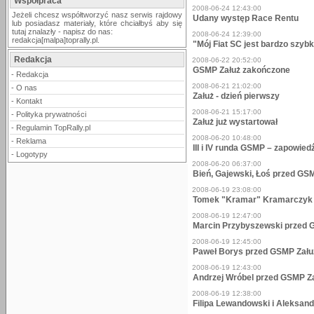
Współpraca
2008-06-24 12:43:00
Jeżeli chcesz współtworzyć nasz serwis rajdowy
Udany występ Race Rentu
lub posiadasz materiały, które chciałbyś aby się
tutaj znalazły - napisz do nas:
2008-06-24 12:39:00
redakcja[malpa]toprally.pl.
"Mój Fiat SC jest bardzo szybk
Redakcja
2008-06-22 20:52:00
GSMP Załuż zakończone
-
Redakcja
2008-06-21 21:02:00
-
O nas
Załuż - dzień pierwszy
-
Kontakt
2008-06-21 15:17:00
-
Polityka prywatności
Załuż już wystartował
-
Regulamin TopRally.pl
2008-06-20 10:48:00
-
Reklama
III i IV runda GSMP – zapowie
-
Logotypy
2008-06-20 06:37:00
Bień, Gajewski, Łoś przed GS
2008-06-19 23:08:00
Tomek "Kramar" Kramarczyk – 
2008-06-19 12:47:00
Marcin Przybyszewski przed 
2008-06-19 12:45:00
Paweł Borys przed GSMP Zału
2008-06-19 12:43:00
Andrzej Wróbel przed GSMP Z
2008-06-19 12:38:00
Filipa Lewandowski i Aleksan