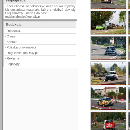
Współpraca
Jeżeli chcesz współtworzyć nasz serwis rajdowy
lub posiadasz materiały, które chciałbyś aby się
tutaj znalazły - napisz do nas:
redakcja[malpa]toprally.pl.
Redakcja
-
Redakcja
-
O nas
-
Kontakt
-
Polityka prywatności
-
Regulamin TopRally.pl
-
Reklama
-
Logotypy