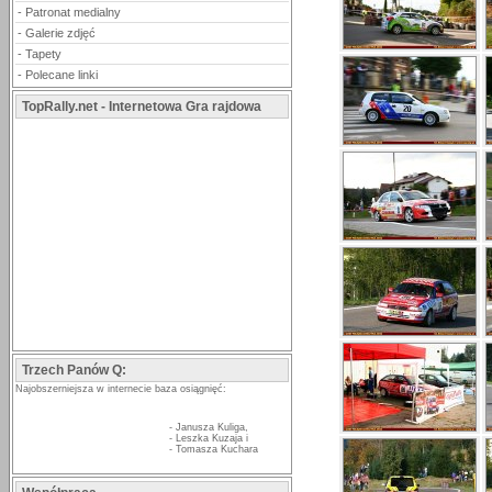
-
Patronat medialny
-
Galerie zdjęć
-
Tapety
-
Polecane linki
TopRally.net - Internetowa Gra rajdowa
Trzech Panów Q:
Najobszerniejsza w internecie baza osiągnięć:
-
Janusza Kuliga
,
-
Leszka Kuzaja
i
-
Tomasza Kuchara