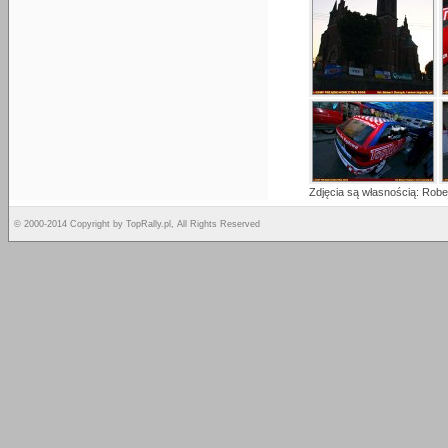
Zdjęcia są własnością: Rob
© 2000-2014 Copyright by TopRally.pl, All Rights Reserved