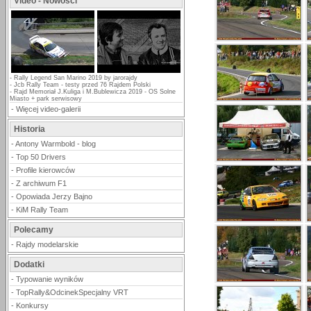
Video - Nowości
-
Rally Legend San Marino 2019 by jarorajdy
-
Jcb Rally Team - testy przed 76 Rajdem Polski
-
Rajd Memoriał J.Kuliga i M.Bublewicza 2019 - OS Solne
Miasto + park serwisowy
-
Więcej video-galerii
Historia
-
Antony Warmbold - blog
-
Top 50 Drivers
-
Profile kierowców
-
Z archiwum F1
-
Opowiada Jerzy Bajno
-
KiM Rally Team
Polecamy
-
Rajdy modelarskie
Dodatki
-
Typowanie wyników
-
TopRally&OdcinekSpecjalny VRT
-
Konkursy