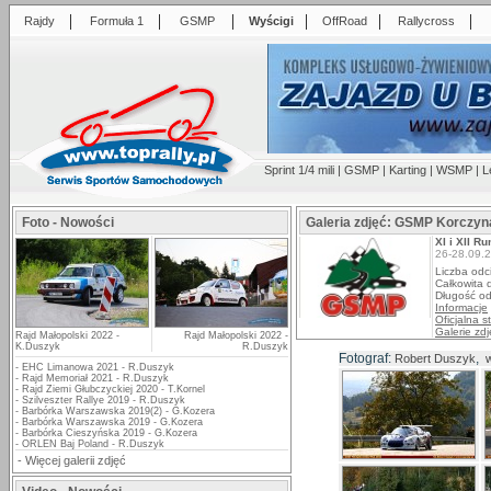
|
|
|
|
|
|
Rajdy
Formuła 1
GSMP
Wyścigi
OffRoad
Rallycross
Sprint 1/4 mili
|
GSMP
|
Karting
|
WSMP
|
L
Foto - Nowości
Galeria zdjęć: GSMP Korczyn
XI i XII 
26-28.09.
Liczba odc
Całkowita 
Długość od
Informacje
Oficjalna s
Galerie zdj
Rajd Małopolski 2022 -
Rajd Małopolski 2022 -
K.Duszyk
R.Duszyk
Fotograf:
,
Robert Duszyk
w
-
EHC Limanowa 2021 - R.Duszyk
-
Rajd Memoriał 2021 - R.Duszyk
-
Rajd Ziemi Głubczyckiej 2020 - T.Kornel
-
Szilveszter Rallye 2019 - R.Duszyk
-
Barbórka Warszawska 2019(2) - G.Kozera
-
Barbórka Warszawska 2019 - G.Kozera
-
Barbórka Cieszyńska 2019 - G.Kozera
-
ORLEN Baj Poland - R.Duszyk
-
Więcej galerii zdjęć