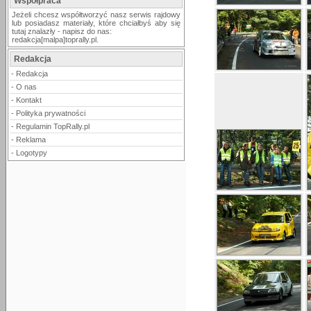
Współpraca
Jeżeli chcesz współtworzyć nasz serwis rajdowy
lub posiadasz materiały, które chciałbyś aby się
tutaj znalazły - napisz do nas:
redakcja[malpa]toprally.pl.
Redakcja
-
Redakcja
-
O nas
-
Kontakt
-
Polityka prywatności
-
Regulamin TopRally.pl
-
Reklama
-
Logotypy