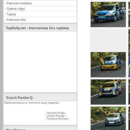
-
Patronat medialny
-
Galerie zdjęć
-
Tapety
-
Polecane linki
TopRally.net - Internetowa Gra rajdowa
Trzech Panów Q:
Najobszerniejsza w internecie baza osiągnięć:
-
Janusza Kuliga
,
-
Leszka Kuzaja
i
-
Tomasza Kuchara