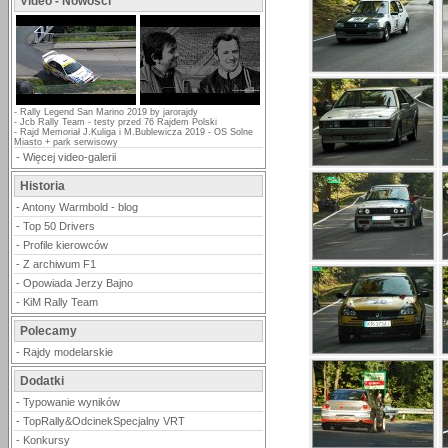
Video - Nowości
-
Rally Legend San Marino 2019 by jarorajdy
-
Jcb Rally Team - testy przed 76 Rajdem Polski
-
Rajd Memoriał J.Kuliga i M.Bublewicza 2019 - OS Solne
Miasto + park serwisowy
-
Więcej video-galerii
Historia
-
Antony Warmbold - blog
-
Top 50 Drivers
-
Profile kierowców
-
Z archiwum F1
-
Opowiada Jerzy Bajno
-
KiM Rally Team
Polecamy
-
Rajdy modelarskie
Dodatki
-
Typowanie wyników
-
TopRally&OdcinekSpecjalny VRT
-
Konkursy