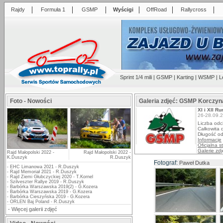
|
|
|
|
|
|
Rajdy
Formuła 1
GSMP
Wyścigi
OffRoad
Rallycross
Sprint 1/4 mili
|
GSMP
|
Karting
|
WSMP
|
L
Foto - Nowości
Galeria zdjęć: GSMP Korczyn
XI i XII 
26-28.09.
Liczba odc
Całkowita 
Długość od
Informacje
Oficjalna s
Galerie zdj
Rajd Małopolski 2022 -
Rajd Małopolski 2022 -
K.Duszyk
R.Duszyk
Fotograf:
Paweł Dutka
-
EHC Limanowa 2021 - R.Duszyk
-
Rajd Memoriał 2021 - R.Duszyk
-
Rajd Ziemi Głubczyckiej 2020 - T.Kornel
-
Szilveszter Rallye 2019 - R.Duszyk
-
Barbórka Warszawska 2019(2) - G.Kozera
-
Barbórka Warszawska 2019 - G.Kozera
-
Barbórka Cieszyńska 2019 - G.Kozera
-
ORLEN Baj Poland - R.Duszyk
-
Więcej galerii zdjęć