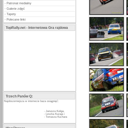
-
Patronat medialny
-
Galerie zdjęć
-
Tapety
-
Polecane linki
TopRally.net - Internetowa Gra rajdowa
Trzech Panów Q:
Najobszerniejsza w internecie baza osiągnięć:
-
Janusza Kuliga
,
-
Leszka Kuzaja
i
-
Tomasza Kuchara