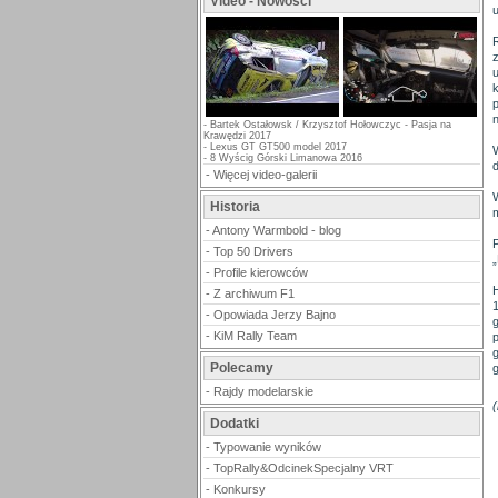
Video - Nowości
-
Bartek Ostałowsk / Krzysztof Hołowczyc - Pasja na
Krawędzi 2017
-
Lexus GT GT500 model 2017
-
8 Wyścig Górski Limanowa 2016
d
-
Więcej video-galerii
Historia
-
Antony Warmbold - blog
-
Top 50 Drivers
-
Profile kierowców
-
Z archiwum F1
1
-
Opowiada Jerzy Bajno
-
KiM Rally Team
g
Polecamy
g
-
Rajdy modelarskie
(
Dodatki
-
Typowanie wyników
-
TopRally&OdcinekSpecjalny VRT
-
Konkursy