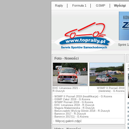
|
|
|
Rajdy
Formuła 1
GSMP
Wyścigi
Sprint 1
Foto - Nowości
EHC Limanowa 2021 -
WSMP II Poznań 2019
R.Duszyk
(niedziela) - G.Kozera
-
WSMP II Poznań 2019 (kwalifikacje) - G.Kozera
-
GSMP Załuż 2019 - G.Kozera
-
WSMP Poznań 2019 - G.Kozera
-
EHC Limanowa 2018 - R.Duszyk
-
Magura Małastowska - R.Duszyk
-
Bieszczadzki Wyścig Górski 2018 - R.Duszyk
-
Banovce 2017 - R.Duszyk
-
Banovce 2017(1) - G.Kozera
-
Więcej galerii zdjęć