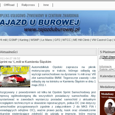
|
|
|
|
OffRoad
Rallycross
Inne
/4 mili
|
GSMP
|
Karting
|
WSMP
|
Le Mans
|
GP2
|
WTCC
|
ME Hill Climb
|
VW Castrol Cup
|
Aktualności
5 Platinu
2011-04-27 08:52
Sprint na ¼ mili w Kamieniu Śląskim
Informacje
Automobilklub Opolski zaprasza na piknik
Galerie zdjęć
motoryzacyjny w trakcie, którego odbędą się
wyścigi samochodowe na dystansie ¼ mili oraz VIII
Kalendar
zlot samochodów BMW. Tegoroczne zawody i zlot
odbędą się na lotnisku w Kamieniu Śląskim w dniu 1
maja 2011 r.
Medaliony
Rozgrywany z powodzeniem od kilku lat Opolski Sprint Samochodowy jest
imprezą ogólnodostępną dla wszystkich posiadaczy samochodów. Aby
wystartować w zawodach wystarczy posiadać samochód z aktualnym
przeglądem technicznym w dowodzie rejestracyjnym, polisa OC (nie dotyczy
samochodów przygotowanych zgodnie z załącznikiem J do MKS FIA i
posiadających odrębne OC), ważne prawo jazdy, kask oraz oświadczenie
lekarskie stwierdzające zdolność do udziału w imprezie, które można