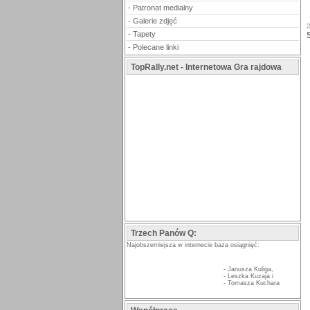
-
Patronat medialny
-
Galerie zdjęć
-
Tapety
-
Polecane linki
TopRally.net - Internetowa Gra rajdowa
Trzech Panów Q:
Najobszerniejsza w internecie baza osiągnięć:
-
Janusza Kuliga
,
-
Leszka Kuzaja
i
-
Tomasza Kuchara