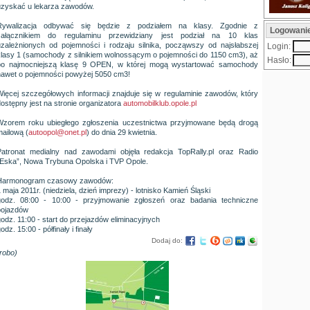
uzyskać u lekarza zawodów.
Rywalizacja odbywać się będzie z podziałem na klasy. Zgodnie z
Logowani
załącznikiem do regulaminu przewidziany jest podział na 10 klas
uzależnionych od pojemności i rodzaju silnika, począwszy od najsłabszej
Login:
klasy 1 (samochody z silnikiem wolnossącym o pojemności do 1150 cm3), aż
Hasło:
po najmocniejszą klasę 9 OPEN, w której mogą wystartować samochody
nawet o pojemności powyżej 5050 cm3!
Więcej szczegółowych informacji znajduje się w regulaminie zawodów, który
ostępny jest na stronie organizatora
automobilklub.opole.pl
Wzorem roku ubiegłego zgłoszenia uczestnictwa przyjmowane będą drogą
mailową (
autoopol@onet.pl
) do dnia 29 kwietnia.
Patronat medialny nad zawodami objęła redakcja TopRally.pl oraz Radio
„Eska”, Nowa Trybuna Opolska i TVP Opole.
Harmonogram czasowy zawodów:
 maja 2011r. (niedziela, dzień imprezy) - lotnisko Kamień Śląski
godz. 08:00 - 10:00 - przyjmowanie zgłoszeń oraz badania techniczne
pojazdów
odz. 11:00 - start do przejazdów eliminacyjnych
odz. 15:00 - półfinały i finały
Dodaj do:
robo)