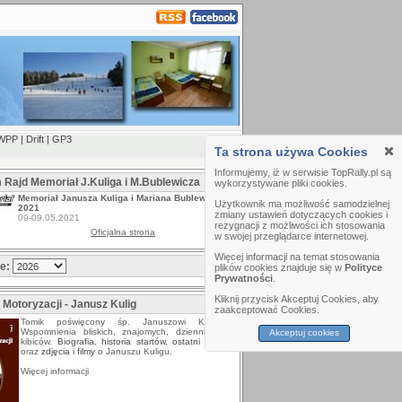
WPP
|
Drift
|
GP3
Ta strona używa Cookies
Informujemy, iż w serwisie TopRally.pl są
m Rajd Memoriał J.Kuliga i M.Bublewicza
wykorzystywane pliki cookies.
Memoriał Janusza Kuliga i Mariana Bublewicza
Użytkownik ma możliwość samodzielnej
2021
zmiany ustawień dotyczących cookies i
09-09.05.2021
rezygnacji z możliwości ich stosowania
Oficjalna strona
w swojej przeglądarce internetowej.
Więcej informacji na temat stosowania
ze:
plików cookies znajduje się w
Polityce
Prywatności
.
Kliknij przycisk Akceptuj Cookies, aby
 Motoryzacji - Janusz Kulig
zaakceptować Cookies.
Tomik poświęcony śp. Januszowi Kuligowi.
Wspomnienia bliskich, znajomych, dziennikarzy i
Akceptuj cookies
kibiców.
Biografia
,
historia startów
,
ostatni wywiad
oraz
zdjęcia i filmy
o Januszu Kuligu.
Więcej informacji