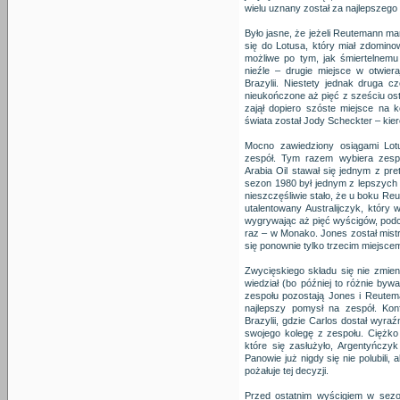
wielu uznany został za najlepszego
Było jasne, że jeżeli Reutemann ma
się do Lotusa, który miał zdomin
możliwe po tym, jak śmiertelnemu
nieźle – drugie miejsce w otwie
Brazylii. Niestety jednak druga c
nieukończone aż pięć z sześciu os
zajął dopiero szóste miejsce na 
świata został Jody Scheckter – kier
Mocno zawiedziony osiągami Lot
zespół. Tym razem wybiera zespó
Arabia Oil stawał się jednym z pr
sezon 1980 był jednym z lepszych w
nieszczęśliwie stało, że u boku Re
utalentowany Australijczyk, który
wygrywając aż pięć wyścigów, podc
raz – w Monako. Jones został mist
się ponownie tylko trzecim miejsce
Zwycięskiego składu się nie zmien
wiedział (bo później to różnie byw
zespołu pozostają Jones i Reutema
najlepszy pomysł na zespół. Kon
Brazylii, gdzie Carlos dostał wyra
swojego kolegę z zespołu. Ciężk
które się zasłużyło, Argentyńczyk
Panowie już nigdy się nie polubili,
pożałuje tej decyzji.
Przed ostatnim wyścigiem w sez