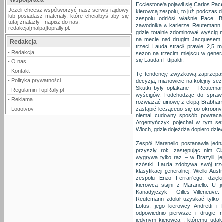
Współpraca
Ecclestone'a pojawił się Carlos Pa
Jeżeli chcesz współtworzyć nasz serwis rajdowy
kierowcą zespołu, to już podczas d
lub posiadasz materiały, które chciałbyś aby się
zespołu odniósł właśnie Pace. 
tutaj znalazły - napisz do nas:
zawodnika w karierze. Reutemann 
redakcja[malpa]toprally.pl.
gdzie totalnie zdominował wyścig
na mecie nad drugim Jacquesem La
Redakcja
trzeci Lauda stracił prawie 2,5 
-
Redakcja
sezon na trzecim miejscu w genera
się Lauda i Fittipaldi.
-
O nas
-
Kontakt
Tę tendencję zwyżkową zaprzepaśc
-
Polityka prywatności
decyzją, mianowicie na kolejny sez
Skutki były opłakane – Reutem
-
Regulamin TopRally.pl
wyścigów. Podchodząc do spraw
-
Reklama
rozwiązać umowę z ekipą Brabhama 
-
Logotypy
zastąpić leczącego się po okropn
niemal cudowny sposób powraca
Argentyńczyk pojechał w tym se
Włoch, gdzie dojeżdża dopiero dziew
Zespół Maranello postanawia jed
przyszły rok, zastępując nim C
wygrywa tylko raz – w Brazylii, 
szóstki. Lauda zdobywa swój trze
klasyfikacji generalnej. Wielki Au
zespołu Enzo Ferrari'ego, dzi
kierowcą stajni z Maranello. U 
Kanadyjczyk – Gilles Villeneuve
Reutemann zdołał uzyskać tylko t
Lotus, jego kierowcy Andretti i
odpowiednio pierwsze i drugie 
jedynym kierowcą , któremu udał