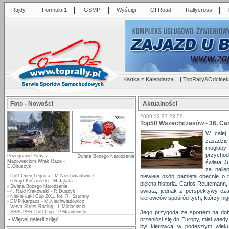
|
|
|
|
|
|
Rajdy
Formuła 1
GSMP
Wyścigi
OffRoad
Rallycross
Kartka z Kalendarza...
|
TopRally&Odcinek
Foto - Nowości
Aktualności
2009-12-27 23:59
Top50 Wszechczasów - 36. Ca
W całej 
zasadzi
mogłaby
przychod
Pożegnanie Zimy z
Święta Bożego Narodzenia
Mazowieckim Wrak Race -
świata J
D.Ołtuszyk
za najle
-
Drift Open Legnica - M.Niechwiadowicz
niewiele osób pamięta obecnie o 
-
6 Rajd Kościuszki - M.Jąkała
piękna historia. Carlos Reutemann,
-
Święta Bożego Narodzenia
świata, jednak z perspektywy cz
-
4. Rajd Krakowski - R.Duszyk
-
Niskie Łąki Cup 2011 fot. R. Szumny
kierowców spośród tych, którzy nigd
-
DMP Karpacz - M.Niechwiadowicz
-
Verva Street Racing - Ł.Miklasinski
-
SSSUPER Drift Cup - P.Marulewski
Jego przygoda ze sportem na dobr
-
Więcej galerii zdjęć
przeniósł się do Europy, miał wtedy 
był kierowcą w podeszłym wiek