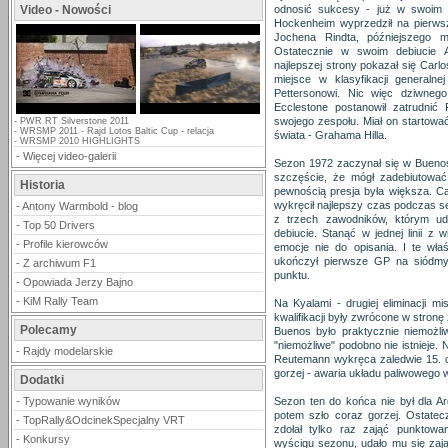
Video - Nowości
odnosić sukcesy - już w swoim d
Hockenheim wyprzedził na pierws
Jochena Rindta, późniejszego m
Ostatecznie w swoim debiucie A
najlepszej strony pokazał się Carlo
miejsce w klasyfikacji generaln
Pettersonowi. Nic więc dziwneg
Ecclestone postanowił zatrudnić
swojego zespołu. Miał on startowa
-
PWR RT Silverstone 2011
-
WRSMP 2011 - Rajd Lotos Baltic Cup - relacja
świata - Grahama Hilla.
-
WRSMP 2010 HIGHLIGHTS
-
Więcej video-galerii
Sezon 1972 zaczynał się w Buenos
szczęście, że mógł zadebiutować
Historia
pewnością presja była większa. Ca
wykręcił najlepszy czas podczas ses
-
Antony Warmbold - blog
z trzech zawodników, którym ud
-
Top 50 Drivers
debiucie. Stanąć w jednej linii z
-
Profile kierowców
emocje nie do opisania. I te wła
ukończył pierwsze GP na siódmy
-
Z archiwum F1
punktu.
-
Opowiada Jerzy Bajno
-
KiM Rally Team
Na Kyalami - drugiej eliminacji m
kwalifikacji były zwrócone w stron
Polecamy
Buenos było praktycznie niemożli
"niemożliwe" podobno nie istnieje.
-
Rajdy modelarskie
Reutemann wykręca zaledwie 15. cz
gorzej - awaria układu paliwowego 
Dodatki
-
Typowanie wyników
Sezon ten do końca nie był dla A
potem szło coraz gorzej. Ostate
-
TopRally&OdcinekSpecjalny VRT
zdołał tylko raz zająć punktowa
-
Konkursy
wyścigu sezonu, udało mu się zają