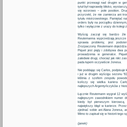
punkt przewagi nad drugim w ge
tytuł był naprawdę blisko, wystarc
się wzorowo – pole position. Dr
przyrzekł, że nie zamierza ani 
tytułu mistrzowskiego. Pamiętać na
orders były na porządku dziennym,
tylko i wyłącznie z urazy do kolegi 
Wyścig zaczął się bardzo źle
Reutemanna wyprzedzają jeszcze Vi
sprawia problemy, jest podste
Zrozpaczony Reutemann dojeżdża 
Piquet jest piąty i zdobywa dwa pu
prowadzenia w generalce. Piquet
zaledwie drugi, chociaż jak nikt za
pada łupem oczywiście Jonesa.
Nie poddając się Carlos, podpisuje
i już w drugim wyścigu sezonu '82
kłótnia z szefem zespołu powod
kończy się wielka kariera Ca
najlepszych Argentyńczyków z histo
Łącznie Reutemann wygrał 12 wyśc
najlepszym zawodnikiem numer dwa
kiedy był pierwszym kierowcą.
największy błąd w karierze. Przez s
zjednać sobie ani Alana Jonesa, an
Mimo to zapisał się w historii tego s
(janek)