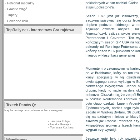
pokładanych w nim nadziei, Carlos d
-
Patronat medialny
stajni Ecclestone'a.
-
Galerie zdjęć
-
Tapety
Sezon 1973 jest już łaskawszy
zaczyna spisywać się coraz lepi
-
Polecane linki
dopiero podczas siódmego w se
zajmując czwarte miejsce. Ju
TopRally.net - Internetowa Gra rajdowa
Argentyńczyk zalicza swoje pierw
Pettersonem i Cevertem. Ten w
kończącym sezon GP USA na torze
sekundy od Ronniego Pettersona o
kończy sezon z 16 punktami na kon
miejscu w klasyfikacji generalnej.
Momentem przełomowym w karierze
on w Brabhamie, który na ten rok
klasy specjalistę w tej dziedz
otwierającego sezon wyścigu w Bu
pierwszego zwycięstwa. Jechał 
drugim, kiedy to nagle na dwa o
poboczu. Okazało się, że zespół Br
w bolidzie Reutemanna zabrakło p
było długo czekać. Łupem Argent
Trzech Panów Q:
Zjednoczonych, oprócz tego było
Najobszerniejsza w internecie baza osiągnięć:
szóste w Wielkiej Brytanii. 36 pun
się na szóstym miejscu w klasyfi
sławami jak Ronnie Petterson czy 
-
Janusza Kuliga
,
-
Leszka Kuzaja
i
Fittipaldi'ego jednym z trzech ki
-
Tomasza Kuchara
wygrać trzy wyścigi.
Jeszcze lepiej było rok później