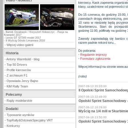
Video - Nowości
kierowcy. Kask zapewnia organizato
klasy, uzależnione od pojemności sil
Do 15 czerwca, do godziny 15:00, 
zawodach drogą elektroniczną, po
10 rano w niedzielę będą przyjmo
Skarbimierzu. Start do przejazd
godzinę 11:00, półfinały na godzinę 
-
Bartek Ostałowsk / Krzysztof Hołowczyc - Pasja na
Krawędzi 2017
-
Lexus GT GT500 model 2017
Zawody zapowiadają się bardzo ci
-
8 Wyścig Górski Limanowa 2016
razem padnie rekord toru...
-
Więcej video-galerii
Do pobrania:
Historia
-
Regulamin imprezy
-
Formularz zgłoszenia
-
Antony Warmbold - blog
-
Top 50 Drivers
Więcej informacji na stronie www.au
-
Profile kierowców
-
Z archiwum F1
(robo)
-
Opowiada Jerzy Bajno
-
KiM Rally Team
2007-09-13 20:33:00
II Opolski Sprint Samochodow
Polecamy
2007-06-13 22:49:00
-
Rajdy modelarskie
Opolski Sprint Samochodowy
2007-06-12 10:29:00
Dodatki
Wyścig na 1/4 mili w Skarbimi
-
Typowanie wyników
2007-04-18 13:50:00
-
TopRally&OdcinekSpecjalny VRT
Opolski Sprint Samochodowy 1/
-
Konkursy