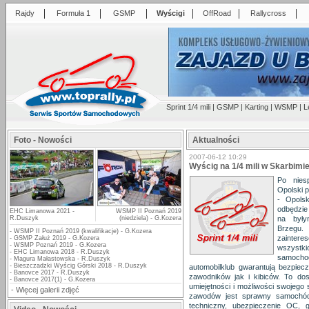
|
|
|
|
|
|
Rajdy
Formuła 1
GSMP
Wyścigi
OffRoad
Rallycross
Sprint 1/4 mili
|
GSMP
|
Karting
|
WSMP
|
L
Foto - Nowości
Aktualności
2007-06-12 10:29
Wyścig na 1/4 mili w Skarbimi
Po nies
Opolski p
- Opols
odbędzie 
EHC Limanowa 2021 -
WSMP II Poznań 2019
R.Duszyk
(niedziela) - G.Kozera
na były
Brzegu.
-
WSMP II Poznań 2019 (kwalifikacje) - G.Kozera
zainter
-
GSMP Załuż 2019 - G.Kozera
-
WSMP Poznań 2019 - G.Kozera
wszystki
-
EHC Limanowa 2018 - R.Duszyk
samoch
-
Magura Małastowska - R.Duszyk
-
Bieszczadzki Wyścig Górski 2018 - R.Duszyk
automobilklub gwarantują bezpiecz
-
Banovce 2017 - R.Duszyk
zawodników jak i kibiców. To do
-
Banovce 2017(1) - G.Kozera
umiejętności i możliwości swojeg
-
Więcej galerii zdjęć
zawodów jest sprawny samochód,
techniczny, ubezpieczenie OC, 