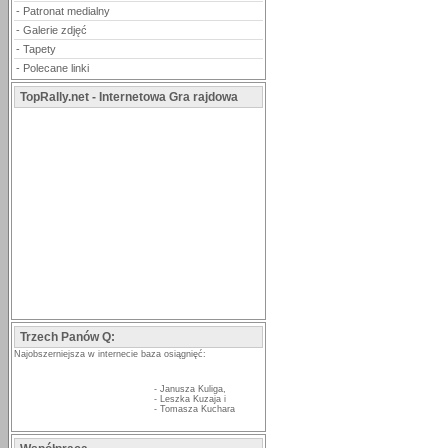
-
Patronat medialny
-
Galerie zdjęć
-
Tapety
-
Polecane linki
TopRally.net - Internetowa Gra rajdowa
Trzech Panów Q:
Najobszerniejsza w internecie baza osiągnięć:
-
Janusza Kuliga
,
-
Leszka Kuzaja
i
-
Tomasza Kuchara