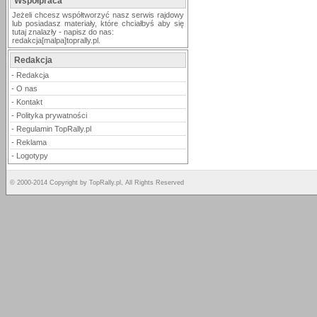
Współpraca
Jeżeli chcesz współtworzyć nasz serwis rajdowy
lub posiadasz materiały, które chciałbyś aby się
tutaj znalazły - napisz do nas:
redakcja[malpa]toprally.pl.
Redakcja
-
Redakcja
-
O nas
-
Kontakt
-
Polityka prywatności
-
Regulamin TopRally.pl
-
Reklama
-
Logotypy
© 2000-2014 Copyright by TopRally.pl, All Rights Reserved