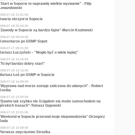
"Start w Sopocie to naprawdę wielkie wyzwanie" - Filip
Lewandowski
2008-07-18 21:01:00
Awaria skrzyni w Sopocie
2008-07-18 20:34:00
"Zawody w Sopocie są bardzo fajne"-Marcin Kozłowski
2008-07-18 09:54:00
Komentarze po GSMP Sopot
2008-07-17 09:21:00
Dariusz Łuczyński – "Mogło być o wiele lepiej"
2008-07-16 14:16:00
"To był bardzo dobry start"
2008-07-16 14:13:00
Mariusz Łoś po GSMP w Sopocie
2008-07-16 14:09:00
"Wyprawa nad morze zostaje zaliczona do udanych" - Robert
Kosiba
2008-07-15 22:05:00
"Dawno tak szybko nie ścigałem się moim samochodem na
górskich trasach"-Tomasz Gajewski
2008-07-15 22:01:00
"Weekend w Sopocie przerwał moje niepowodzenia"-Grzegorz
Duda
2008-07-15 15:59:00
Pierwsze zwycięstwo Strozika