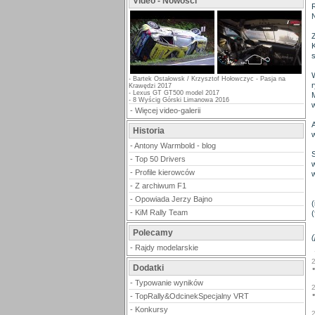
Video - Nowości
K
s
-
Bartek Ostałowsk / Krzysztof Hołowczyc - Pasja na
Krawędzi 2017
-
Lexus GT GT500 model 2017
-
8 Wyścig Górski Limanowa 2016
w
-
Więcej video-galerii
Historia
-
Antony Warmbold - blog
-
Top 50 Drivers
-
Profile kierowców
w
-
Z archiwum F1
-
Opowiada Jerzy Bajno
(
-
KiM Rally Team
(
Polecamy
(
-
Rajdy modelarskie
Dodatki
-
Typowanie wyników
-
TopRally&OdcinekSpecjalny VRT
-
Konkursy