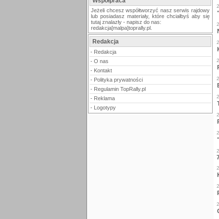
Współpraca
Jeżeli chcesz współtworzyć nasz serwis rajdowy
lub posiadasz materiały, które chciałbyś aby się
tutaj znalazły - napisz do nas:
redakcja[malpa]toprally.pl.
Redakcja
-
Redakcja
-
O nas
-
Kontakt
-
Polityka prywatności
-
Regulamin TopRally.pl
-
Reklama
-
Logotypy