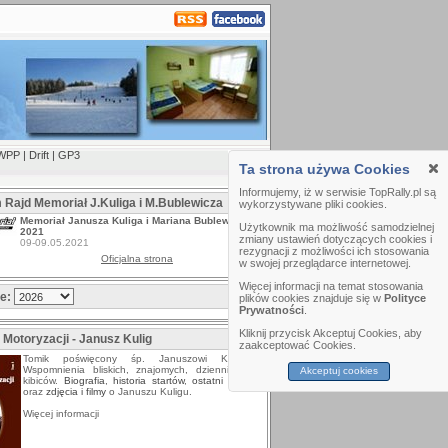
WPP
|
Drift
|
GP3
Ta strona używa Cookies
Informujemy, iż w serwisie TopRally.pl są
m Rajd Memoriał J.Kuliga i M.Bublewicza
wykorzystywane pliki cookies.
Memoriał Janusza Kuliga i Mariana Bublewicza
Użytkownik ma możliwość samodzielnej
2021
zmiany ustawień dotyczących cookies i
09-09.05.2021
rezygnacji z możliwości ich stosowania
Oficjalna strona
w swojej przeglądarce internetowej.
Więcej informacji na temat stosowania
ze:
plików cookies znajduje się w
Polityce
Prywatności
.
Kliknij przycisk Akceptuj Cookies, aby
 Motoryzacji - Janusz Kulig
zaakceptować Cookies.
Tomik poświęcony śp. Januszowi Kuligowi.
Wspomnienia bliskich, znajomych, dziennikarzy i
Akceptuj cookies
kibiców.
Biografia
,
historia startów
,
ostatni wywiad
oraz
zdjęcia i filmy
o Januszu Kuligu.
Więcej informacji