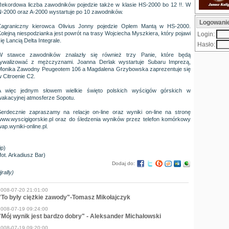
Rekordowa liczba zawodników pojedzie także w klasie HS-2000 bo 12 !!. W
N-2000 oraz A-2000 wystartuje po 10 zawodników.
Logowani
Zagraniczny kierowca Olivius Jonny pojedzie Oplem Mantą w HS-2000.
olejną niespodzianka jest powrót na trasy Wojciecha Myszkiera, który pojawi
Login:
ię Lancią Delta Integrale.
Hasło:
W stawce zawodników znalazły się również trzy Panie, które będą
rywalizować z mężczyznami. Joanna Derlak wystartuje Subaru Imprezą,
Monika Zawodny Peugeotem 106 a Magdalena Grzybowska zaprezentuje się
 Citroenie C2.
A więc jednym słowem wielkie święto polskich wyścigów górskich w
wakacyjnej atmosferze Sopotu.
Serdecznie zapraszamy na relacje on-line oraz wyniki on-line na stronę
www.wyscigigorskie.pl oraz do śledzenia wyników przez telefon komórkowy
ap.wyniki-online.pl.
ip)
fot. Arkadiusz Bar)
Dodaj do:
jjrally)
2008-07-20 21:01:00
"To były ciężkie zawody"-Tomasz Mikołajczyk
2008-07-19 09:24:00
"Mój wynik jest bardzo dobry" - Aleksander Michałowski
2008-07-19 09:20:00