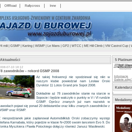
|
|
|
|
OffRoad
Rallycross
Inne
/4 mili
|
GSMP
|
Karting
|
WSMP
|
Le Mans
|
GP2
|
WTCC
|
ME Hill Climb
|
VW Castrol Cup
|
Aktualności
5 Platinu
2008-07-10 18:12
78 zawodników – rekord GSMP 2008
Informacje
Aż takiej frekwencji nie spodziewał się nikt w
Galerie zdjęć
naszym klubie powiedział nam Lesław Orski
Dyrektor 11 Lotos Grand prix Sopot 2008.
Kalendar
Dokładnie aż 78 zawodników stanie na starcie w
Sopocie i będzie walczyło o punkty w V i VI rundzie
Medaliony
GSMP. Oprócz znanych już nam nazwisk w
zawodach pojawi się ponad 20 debiutantów oraz kilku znanych zawodników z
WSMP oraz RSMP.
Z niespodzianek jakie zaplanował Automobilklub Orski zobaczymy występ
Stefana Karnabala, który pojedzie w klasie N+2000 swoim lancetem Evo 9. Do
Tomka Myszkiera i Pawła Potockiego dołączy również Janusz Wasilewski.