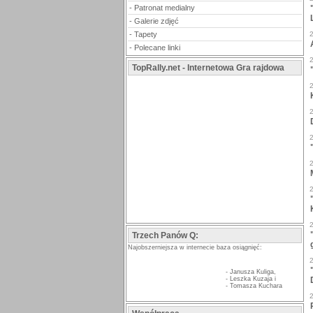
-
Patronat medialny
-
Galerie zdjęć
-
Tapety
-
Polecane linki
TopRally.net - Internetowa Gra rajdowa
Trzech Panów Q:
Najobszerniejsza w internecie baza osiągnięć:
-
Janusza Kuliga
,
-
Leszka Kuzaja
i
-
Tomasza Kuchara