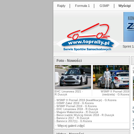
|
|
|
Rajdy
Formuła 1
GSMP
Wyścigi
Sprint 1
Foto - Nowości
EHC Limanowa 2021 -
WSMP II Poznań 2019
R.Duszyk
(niedziela) - G.Kozera
-
WSMP II Poznań 2019 (kwalifikacje) - G.Kozera
-
GSMP Załuż 2019 - G.Kozera
-
WSMP Poznań 2019 - G.Kozera
-
EHC Limanowa 2018 - R.Duszyk
-
Magura Małastowska - R.Duszyk
-
Bieszczadzki Wyścig Górski 2018 - R.Duszyk
-
Banovce 2017 - R.Duszyk
-
Banovce 2017(1) - G.Kozera
-
Więcej galerii zdjęć