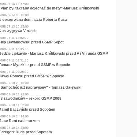
2008-07-14 18:57:00
"Plan był taki aby dojechać do mety"-Mariusz Królikowski
2008-07-14 08:13:00
Nieprzerwana dominacja Roberta Kusa
2008-07-13 20:25:00
Kus wygrywa V runde
2008-07-11 12:52:00
Filip Lewandowski przed GSMP Sopot
2008-07-11 12:35:00
Będzie ciekawie - Mariusz Królikowski przed V i VI rundą GSMP
2008-07-11 09:31:00
Tomasz Myszkier przed GSMP w Sopocie
2008-07-11 09:26:00
Paweł Potocki przed GMSP w Sopocie
2008-07-10 23:18:00
"Samochód już naprawiony" - Tomasz Gajewski
2008-07-10 18:12:00
78 zawodników – rekord GSMP 2008
2008-07-10 14:52:00
Kamil Baczyński przed Sopotem
2008-07-10 14:34:00
Race Rent nad morzem
2008-07-10 14:25:00
Grzegorz Duda przed Sopotem