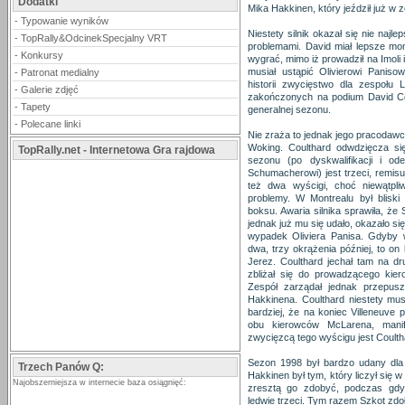
Dodatki
Mika Hakkinen, który jeździł już w ze
-
Typowanie wyników
Niestety silnik okazał się nie najl
-
TopRally&OdcinekSpecjalny VRT
problemami. David miał lepsze mom
-
Konkursy
wygrać, mimo iż prowadził na Imoli 
musiał ustąpić Olivierowi Paniso
-
Patronat medialny
historii zwycięstwo dla zespołu 
-
Galerie zdjęć
zakończonych na podium David Coul
-
Tapety
generalnej sezonu.
-
Polecane linki
Nie zraża to jednak jego pracodawc
Woking. Coulthard odwdzięcza si
TopRally.net - Internetowa Gra rajdowa
sezonu (po dyskwalifikacji i od
Schumacherowi) jest trzeci, remis
też dwa wyścigi, choć niewątpli
problemy. W Montrealu był blisk
boksu. Awaria silnika sprawiła, że
jednak już mu się udało, okazało s
wypadek Oliviera Panisa. Gdyby 
dwa, trzy okrążenia później, to on
Jerez. Coulthard jechał tam na dr
zbliżał się do prowadzącego kier
Zespół zarządał jednak przepus
Hakkinena. Coulthard niestety mus
bardziej, że na koniec Villeneuve 
obu kierowców McLarena, mani
zwycięzcą tego wyścigu jest Coulth
Sezon 1998 był bardzo udany dla 
Trzech Panów Q:
Hakkinen był tym, który liczył się w
Najobszerniejsza w internecie baza osiągnięć:
zresztą go zdobyć, podczas gdy C
ledwie trzeci. Tym razem Szkot zdo