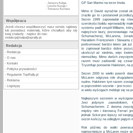
GP San Marino na torze Imola.
-
Janusza Kuliga
,
-
Leszka Kuzaja
i
-
Tomasza Kuchara
Mimo iż David wyraźnie został okr
zraziło go to i postanowił przedłu
Sezon 1999 zapowiadał się rów
Współpraca
szerokości bolidu wprowadziły mał
Jeżeli chcesz współtworzyć nasz serwis rajdowy
systemu padł zespół Williams, któr
lub posiadasz materiały, które chciałbyś aby się
najwyższe laury, pozostawiając na
tutaj znalazły - napisz do nas:
Schumachera), McLarena, Jorad
redakcja[malpa]toprally.pl.
Haraldem Frentzenem i Stewarta 
podsumować bardzo łatwo: jak już 
Redakcja
to zajmował bardzo dobre pozyc
-
Redakcja
ukończył aż siedmiu, więc świet
niemożliwy. Mimo dwóch zwycięstw
-
O nas
razem musi zadowolić się czwart
-
Kontakt
Tryumfuje ponownie Hakkinen, na pod
-
Polityka prywatności
Sezon 2000 to wielki powrót da
-
Regulamin TopRally.pl
McLaren odgrywa role drugoplanow
-
Reklama
nudno. Hakkinen tym razem zostaje 
-
Logotypy
w poprzednim sezonie – jest trzeci
w wielu wyścigach melduje się na p
Najlepszym sezonem w wyścigowej
Jest jedynym zawodnikiem,
Schumacherem. Z dwoma zwycięs
między nim i kierowcą Ferrari j
jednak Szkot jest lepszy od swojeg
sezon kończy na odległym piątym m
Rok później do walki powraca 
najmocniejsze a McLaren może gra