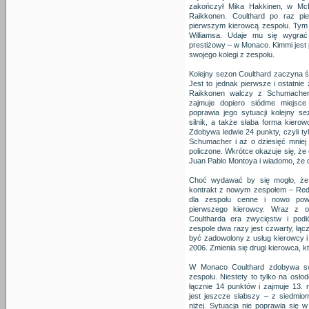
zakończył Mika Hakkinen, w McL
Raikkonen. Coulthard po raz pie
pierwszym kierowcą zespołu. Tym r
Williamsa. Udaje mu się wygrać 
prestiżowy – w Monaco. Kimmi jest 
swojego kolegi z zespołu.
Kolejny sezon Coulthard zaczyna św
Jest to jednak pierwsze i ostatni
Raikkonen walczy z Schumachere
zajmuje dopiero siódme miejsce 
poprawia jego sytuacji kolejny se
silnik, a także słaba forma kierow
Zdobywa ledwie 24 punkty, czyli ty
Schumacher i aż o dziesięć mniej
policzone. Wkrótce okazuje się, że
Juan Pablo Montoya i wiadomo, że d
Choć wydawać by się mogło, że 
kontrakt z nowym zespołem – RedB
dla zespołu cenne i nowo pows
pierwszego kierowcy. Wraz z o
Coultharda era zwycięstw i po
zespole dwa razy jest czwarty, łąc
być zadowolony z usług kierowcy 
2006. Zmienia się drugi kierowca, k
W Monaco Coulthard zdobywa swo
zespołu. Niestety to tylko na osł
łącznie 14 punktów i zajmuje 13. m
jest jeszcze słabszy – z siedmio
niżej. Sytuacja nie poprawia się 