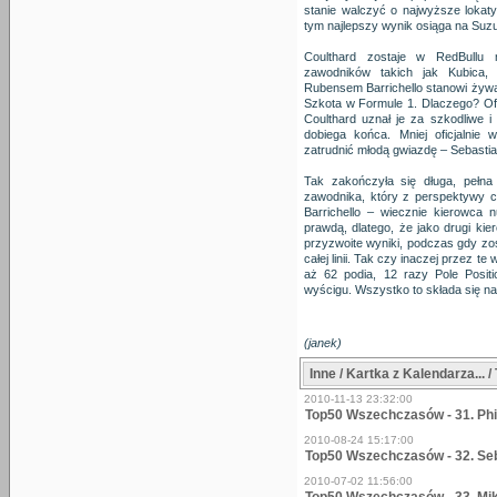
stanie walczyć o najwyższe lokaty,
tym najlepszy wynik osiąga na Suzu
Coulthard zostaje w RedBullu 
zawodników takich jak Kubica,
Rubensem Barrichello stanowi żywą 
Szkota w Formule 1. Dlaczego? Ofi
Coulthard uznał je za szkodliwe i
dobiega końca. Mniej oficjalnie 
zatrudnić młodą gwiazdę – Sebastia
Tak zakończyła się długa, pełna
zawodnika, który z perspektywy c
Barrichello – wiecznie kierowca 
prawdą, dlatego, że jako drugi ki
przyzwoite wyniki, podczas gdy zo
całej linii. Tak czy inaczej przez te
aż 62 podia, 12 razy Pole Posit
wyścigu. Wszystko to składa się na
(janek)
Inne / Kartka z Kalendarza... /
2010-11-13 23:32:00
Top50 Wszechczasów - 31. Phil
2010-08-24 15:17:00
Top50 Wszechczasów - 32. Seb
2010-07-02 11:56:00