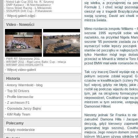
-
Niskie Łąki Cup 2011 fot. R. Szumny
się wielka, a przynajmniej na pe
-
DMP Karpacz - M.Niechwiadowicz
Formule 1. I choć wciąż pozostaj
-
Verva Street Racing - Ł.Miklasinski
-
SSSUPER Drift Cup - P.Marulewski
cieszył się z tragedii Brazylijczy
-
Więcej galerii zdjęć
swoją szansę, David ani chwili n
mistrza świata.
Video - Nowości
Mimo rozdarcia zespołu Williams – 
sezonie 1995 wymyślił sobie wł
nazwisko, na przykład Nigela Mans
sezonie ’95 ponownie zasiada za
wymarzyć sobie lepszy początek 
startów od początku w najlepszyc
tylko Hamilton mógł tego dośw
przecież w Minardi a Vettel w Toro 
-
PWR RT Silverstone 2011
-
WRSMP 2011 - Rajd Lotos Baltic Cup - relacja
przed BMW miał wiele romansów m.
-
WRSMP 2010 HIGHLIGHTS
-
Więcej video-galerii
Tak czy inaczej David wydaje się 
pełnym sezonie zdołał wygrać GP 
Historia
czasów w kwalifikacjach (cztery P
być więcej, gdyby nie błędy, jakie
-
Antony Warmbold - blog
rozbił się podczas wjazdu do boksu,
-
Top 50 Drivers
tym, jak na okrążeniu formacyjnym
-
Profile kierowców
niepowodzeń, Coulthard staje na po
mistrzem w tym sezonie, ustępuj
-
Z archiwum F1
Damonowi Hillowi.
-
Opowiada Jerzy Bajno
-
KiM Rally Team
Niestety jednak Sir Franka to ni
zatrudnić Damona Hilla i Jacque
Polecamy
decyzją, gdyż kierowcy zapewnili
generalnej tego sezonu). Coult
-
Rajdy modelarskie
miejsca. Jego nowym domem zostaje
którym McLaren używa silników M