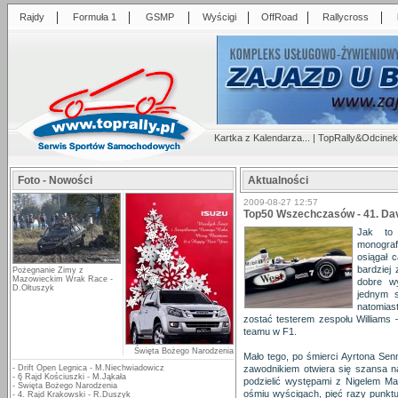
|
|
|
|
|
|
Rajdy
Formuła 1
GSMP
Wyścigi
OffRoad
Rallycross
Kartka z Kalendarza...
|
TopRally&Odcinek
Foto - Nowości
Aktualności
2009-08-27 12:57
Top50 Wszechczasów - 41. Dav
Jak to 
monografi
osiągał c
bardziej
Pożegnanie Zimy z
Mazowieckim Wrak Race -
dobre w
D.Ołtuszyk
jednym 
natomias
zostać testerem zespołu Williams
teamu w F1.
Święta Bożego Narodzenia
Mało tego, po śmierci Ayrtona Se
-
Drift Open Legnica - M.Niechwiadowicz
zawodnikiem otwiera się szansa na
-
6 Rajd Kościuszki - M.Jąkała
podzielić występami z Nigelem Ma
-
Święta Bożego Narodzenia
ośmiu wyścigach, pięć razy punktu
-
4. Rajd Krakowski - R.Duszyk