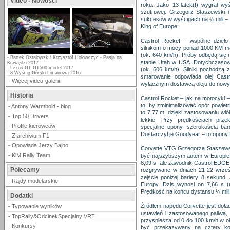
Video - Nowości
roku. Jako 13-latek(!) wygrał wy
szutrowej. Grzegorz Staszewski 
sukcesów w wyścigach na ¼ mili – w
King of Europe.
Castrol Rocket – wspólne dzieło
silnikom o mocy ponad 1000 KM ma
(ok. 640 km/h). Próby odbędą się n
-
Bartek Ostałowsk / Krzysztof Hołowczyc - Pasja na
stanie Utah w USA. Dotychczasow
Krawędzi 2017
-
Lexus GT GT500 model 2017
(ok. 606 km/h). Silniki pochodzą 
-
8 Wyścig Górski Limanowa 2016
smarowanie odpowiada olej Cast
-
Więcej video-galerii
wyłącznym dostawcą oleju do nowy
Historia
Castrol Rocket – jak na motocykl
to, by zminimalizować opór powiet
-
Antony Warmbold - blog
to 7,77 m, dzięki zastosowaniu włó
-
Top 50 Drivers
lekkie. Przy prędkościach prz
-
Profile kierowców
specjalne opony, szerokością ba
Dostarczył je Goodyear – to opony
-
Z archiwum F1
-
Opowiada Jerzy Bajno
Corvette VTG Grzegorza Staszewsk
-
KiM Rally Team
być najszybszym autem w Europie.
8,09 s, ale zawodnik Castrol EDG
Polecamy
rozgrywane w dniach 21-22 wrze
zejście poniżej bariery 8 sekund,
-
Rajdy modelarskie
Europy. Dziś wynosi on 7,66 s (n
Prędkość na końcu dystansu ¼ mili 
Dodatki
Źródłem napędu Corvette jest doła
-
Typowanie wyników
ustawień i zastosowanego paliwa,
-
TopRally&OdcinekSpecjalny VRT
przyspiesza od 0 do 100 km/h w ok
-
Konkursy
być przekazywany na cztery ko