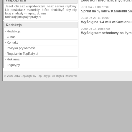
Współpraca
2000 koni mechanicznych dla K
Jeżeli chcesz współtworzyć nasz serwis rajdowy
2011-04-27 08:52:00
lub posiadasz materiały, które chciałbyś aby się
Sprint na ¼ mili w Kamieniu Ś
tutaj znalazły - napisz do nas:
redakcja[malpa]toprally.pl.
2010-06-29 11:10:00
Wyścig na 1/4 mili w Kamieniu
Redakcja
2009-05-14 10:54:00
-
Redakcja
Wyścig samochodowy na ¼ mil
-
O nas
-
Kontakt
-
Polityka prywatności
-
Regulamin TopRally.pl
-
Reklama
-
Logotypy
© 2000-2014 Copyright by TopRally.pl, All Rights Reserved