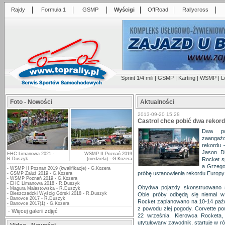
|
|
|
|
|
|
Rajdy
Formuła 1
GSMP
Wyścigi
OffRoad
Rallycross
Sprint 1/4 mili
|
GSMP
|
Karting
|
WSMP
|
L
Foto - Nowości
Aktualności
2013-09-20 15:28
Castrol chce pobić dwa rekor
Dwa po
zaangaż
rekordu 
Jason Di
EHC Limanowa 2021 -
WSMP II Poznań 2019
R.Duszyk
(niedziela) - G.Kozera
Rocket sp
a Grzego
-
WSMP II Poznań 2019 (kwalifikacje) - G.Kozera
próbę ustanowienia rekordu Europy
-
GSMP Załuż 2019 - G.Kozera
-
WSMP Poznań 2019 - G.Kozera
-
EHC Limanowa 2018 - R.Duszyk
Obydwa pojazdy skonstruowano sp
-
Magura Małastowska - R.Duszyk
-
Bieszczadzki Wyścig Górski 2018 - R.Duszyk
Obie próby odbędą się niemal w
-
Banovce 2017 - R.Duszyk
Rocket zaplanowano na 10-14 paźd
-
Banovce 2017(1) - G.Kozera
z powodu złej pogody. Corvette po
-
Więcej galerii zdjęć
22 września. Kierowca Rocketa, 
utytułowany zawodnik, startuje w