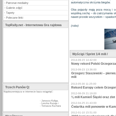
automatyczna skrzynia biegów.
-
Patronat medialny
-
Galerie zdjęć
Oba pojazdy mają poza mocą i cel
-
Tapety
wspólną cechę – do zatrzymania słu
nawet przede wszystkim – spadoch
-
Polecane linki
TopRally.net - Internetowa Gra rajdowa
(robo)
Wyścigi / Sprint 1/4 mili /
2014-09-15 14:42:00
Nowy rekord Polski Grzegorza
2013-09-23 13:36:00
Grzegorz Staszewski – pierwsz
mili
2013-05-30 11:25:00
Trzech Panów Q:
Rekord Europy celem Grzegor
Najobszerniejsza w internecie baza osiągnięć:
2012-08-29 21:19:00
¼ mili Kamień Śląski oraz zl
-
Janusza Kuliga
,
2012-04-25 21:43:00
-
Leszka Kuzaja
i
-
Tomasza Kuchara
Ćwiartka mili ponownie w Kam
2012-01-10 15:51:00