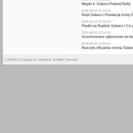
Mapki 4. Subaru Poland Rally
2008-06-23 20:16:00
Rajd Subaru i Fundacja Anny
2008-06-18 07:06:00
Flodin na Rajdzie Subaru ! Co
2008-06-02 22:16:00
Uruchomione zgłoszenie on-li
2008-05-30 16:00:00
Ruszyła oficjalna strona Suba
© 2000-2014 Copyright by TopRally.pl, All Rights Reserved