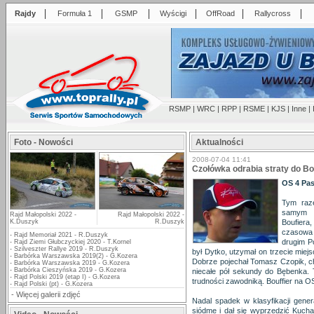
|
|
|
|
|
|
Rajdy
Formuła 1
GSMP
Wyścigi
OffRoad
Rallycross
RSMP
|
WRC
|
RPP
|
RSME
|
KJS
|
Inne
|
Foto - Nowości
Aktualności
2008-07-04 11:41
Czołówka odrabia straty do Bo
OS 4 Pas
Tym raz
samym z
Rajd Małopolski 2022 -
Rajd Małopolski 2022 -
K.Duszyk
R.Duszyk
Boufiera,
czasowa 
-
Rajd Memoriał 2021 - R.Duszyk
drugim P
-
Rajd Ziemi Głubczyckiej 2020 - T.Kornel
-
Szilveszter Rallye 2019 - R.Duszyk
był Dytko, utzymał on trzecie miej
-
Barbórka Warszawska 2019(2) - G.Kozera
Dobrze pojechał Tomasz Czopik, cho
-
Barbórka Warszawska 2019 - G.Kozera
-
Barbórka Cieszyńska 2019 - G.Kozera
niecałe pół sekundy do Bębenka. 
-
Rajd Polski 2019 (etap I) - G.Kozera
trudności zawodniką. Bouffier na O
-
Rajd Polski (pt) - G.Kozera
-
Więcej galerii zdjęć
Nadal spadek w klasyfikacji gener
siódme i dał się wyprzedzić Kuchar