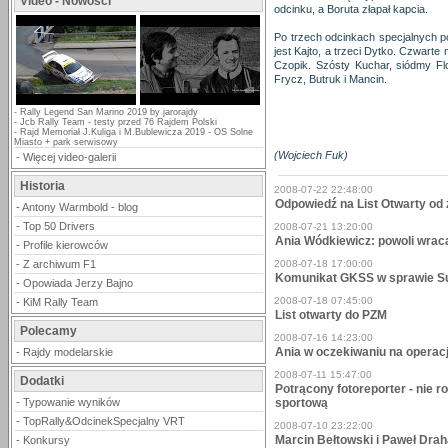
Video - Nowości
odcinku, a Boruta złapał kapcia.
Po trzech odcinkach specjalnych por
jest Kajto, a trzeci Dytko. Czwarte
Czopik. Szósty Kuchar, siódmy Flo
Frycz, Butruk i Mancin.
-
Rally Legend San Marino 2019 by jarorajdy
-
Jcb Rally Team - testy przed 76 Rajdem Polski
-
Rajd Memoriał J.Kuliga i M.Bublewicza 2019 - OS Solne
Miasto + park serwisowy
(Wojciech Fuk)
-
Więcej video-galerii
Historia
2008-07-22 22:48:00
Odpowiedź na List Otwarty o
-
Antony Warmbold - blog
-
Top 50 Drivers
2008-07-21 13:20:00
Ania Wódkiewicz: powoli wrac
-
Profile kierowców
-
Z archiwum F1
2008-07-18 17:00:00
Komunikat GKSS w sprawie Su
-
Opowiada Jerzy Bajno
2008-07-18 07:45:00
-
KiM Rally Team
List otwarty do PZM
Polecamy
2008-07-16 14:23:00
Ania w oczekiwaniu na opera
-
Rajdy modelarskie
2008-07-11 15:47:00
Dodatki
Potrącony fotoreporter - nie ro
-
Typowanie wyników
sportową
-
TopRally&OdcinekSpecjalny VRT
2008-07-10 23:22:00
Marcin Bełtowski i Paweł Dra
-
Konkursy