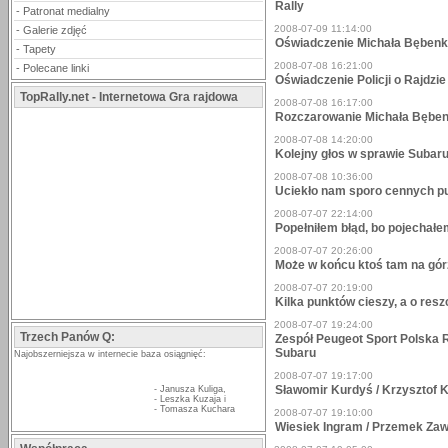
Rally
-
Patronat medialny
2008-07-09 11:14:00
-
Galerie zdjęć
Oświadczenie Michała Bębenka
-
Tapety
2008-07-08 16:21:00
-
Polecane linki
Oświadczenie Policji o Rajdzi
TopRally.net - Internetowa Gra rajdowa
2008-07-08 16:17:00
Rozczarowanie Michała Bęben
2008-07-08 14:20:00
Kolejny głos w sprawie Subaru
2008-07-08 10:36:00
Uciekło nam sporo cennych pu
2008-07-07 22:14:00
Popełniłem błąd, bo pojechałe
2008-07-07 20:26:00
Może w końcu ktoś tam na górz
2008-07-07 20:19:00
Kilka punktów cieszy, a o resz
2008-07-07 19:24:00
Trzech Panów Q:
Zespół Peugeot Sport Polska R
Subaru
Najobszerniejsza w internecie baza osiągnięć:
2008-07-07 19:17:00
Sławomir Kurdyś / Krzysztof K
-
Janusza Kuliga
,
-
Leszka Kuzaja
i
-
Tomasza Kuchara
2008-07-07 19:10:00
Wiesiek Ingram / Przemek Zaw