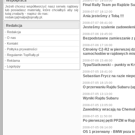
Współpraca
2008-07-07 19:05:00
Final Rally Team po Rajdzie S
Jeżeli chcesz współtworzyć nasz serwis rajdowy
lub posiadasz materiały, które chciałbyś aby się
2008-07-07 18:12:00
tutaj znalazły - napisz do nas:
Ania jesteśmy z Tobą !!!
redakcja[malpa]toprally.pl.
2008-07-07 08:41:00
Redakcja
Jesteśmy szalenie zadowoleni 
-
Redakcja
2008-07-06 19:45:00
-
O nas
Bezpodstawne zamieszanie z p
-
Kontakt
2008-07-06 17:16:00
-
Polityka prywatności
Citroëny C2-R2 w pierwszej d
samochodów w rajdowych mist
-
Regulamin TopRally.pl
-
Reklama
2008-07-06 15:48:00
Typa/Siatkowski – punkty w K
-
Logotypy
2008-07-05 19:41:00
Sebastian Frycz na razie niep
2008-07-05 18:15:00
O przerwaniu Rajdu Subaru (u
2008-07-05 13:13:00
Wyniki Rajdu Subaru
2008-07-05 13:05:00
Zawodnicy wracają na Chem
2008-07-05 11:50:00
Po pierwszej pętli PPZM w Raj
2008-07-05 09:14:00
OS 1 przerwany - BMW poza t