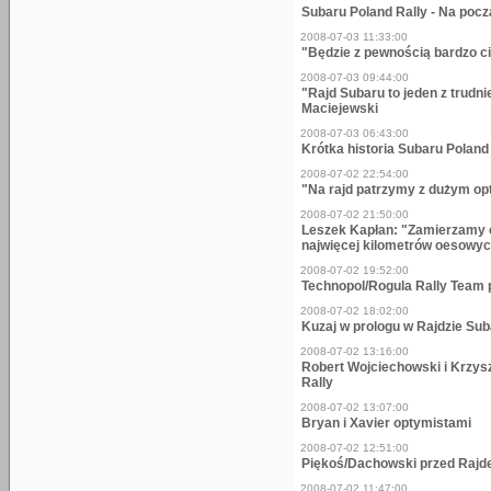
Subaru Poland Rally - Na pocz
2008-07-03 11:33:00
"Będzie z pewnością bardzo c
2008-07-03 09:44:00
"Rajd Subaru to jeden z trudni
Maciejewski
2008-07-03 06:43:00
Krótka historia Subaru Poland
2008-07-02 22:54:00
"Na rajd patrzymy z dużym op
2008-07-02 21:50:00
Leszek Kapłan: "Zamierzamy o
najwięcej kilometrów oesowy
2008-07-02 19:52:00
Technopol/Rogula Rally Team 
2008-07-02 18:02:00
Kuzaj w prologu w Rajdzie Su
2008-07-02 13:16:00
Robert Wojciechowski i Krzysz
Rally
2008-07-02 13:07:00
Bryan i Xavier optymistami
2008-07-02 12:51:00
Piękoś/Dachowski przed Raj
2008-07-02 11:47:00