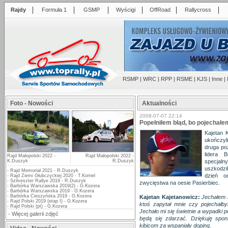
|
|
|
|
|
|
Rajdy
Formuła 1
GSMP
Wyścigi
OffRoad
Rallycross
RSMP
|
WRC
|
RPP
|
RSME
|
KJS
|
Inne
|
Foto - Nowości
Aktualności
2008-07-07 22:14
Popełniłem błąd, bo pojechałe
Kajetan 
ukończyli
druga po
lidera 
Rajd Małopolski 2022 -
Rajd Małopolski 2022 -
K.Duszyk
R.Duszyk
specjaln
uszkodzi
-
Rajd Memoriał 2021 - R.Duszyk
dzień o
-
Rajd Ziemi Głubczyckiej 2020 - T.Kornel
-
Szilveszter Rallye 2019 - R.Duszyk
zwycięstwa na oesie Pasierbiec.
-
Barbórka Warszawska 2019(2) - G.Kozera
-
Barbórka Warszawska 2019 - G.Kozera
-
Barbórka Cieszyńska 2019 - G.Kozera
Kajetan Kajetanowicz:
Jechałem n
-
Rajd Polski 2019 (etap I) - G.Kozera
ktoś zapytał mnie czy pojechał
-
Rajd Polski (pt) - G.Kozera
Jechało mi się świetnie a wypadki po
-
Więcej galerii zdjęć
będą się zdarzać. Dziękuję spo
kibicom za wspaniały doping.