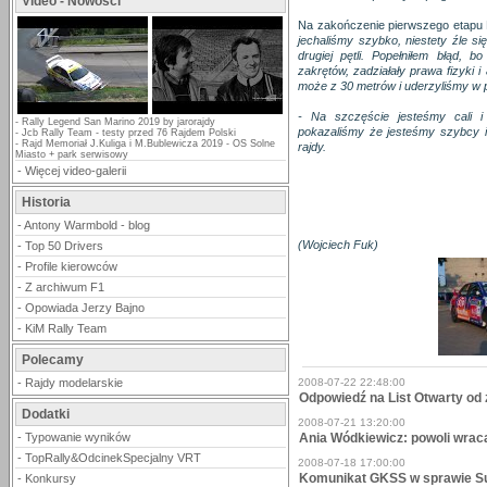
Video - Nowości
Na zakończenie pierwszego etapu 
jechaliśmy szybko, niestety źle s
drugiej pętli. Popełniłem błąd,
zakrętów, zadziałały prawa fizyki 
może z 30 metrów i uderzyliśmy w
- Na szczęście jesteśmy cali i 
-
Rally Legend San Marino 2019 by jarorajdy
pokazaliśmy że jesteśmy szybcy i
-
Jcb Rally Team - testy przed 76 Rajdem Polski
-
Rajd Memoriał J.Kuliga i M.Bublewicza 2019 - OS Solne
rajdy.
Miasto + park serwisowy
-
Więcej video-galerii
Historia
-
Antony Warmbold - blog
(Wojciech Fuk)
-
Top 50 Drivers
-
Profile kierowców
-
Z archiwum F1
-
Opowiada Jerzy Bajno
-
KiM Rally Team
Polecamy
-
Rajdy modelarskie
2008-07-22 22:48:00
Odpowiedź na List Otwarty o
Dodatki
2008-07-21 13:20:00
-
Typowanie wyników
Ania Wódkiewicz: powoli wrac
-
TopRally&OdcinekSpecjalny VRT
2008-07-18 17:00:00
Komunikat GKSS w sprawie Su
-
Konkursy