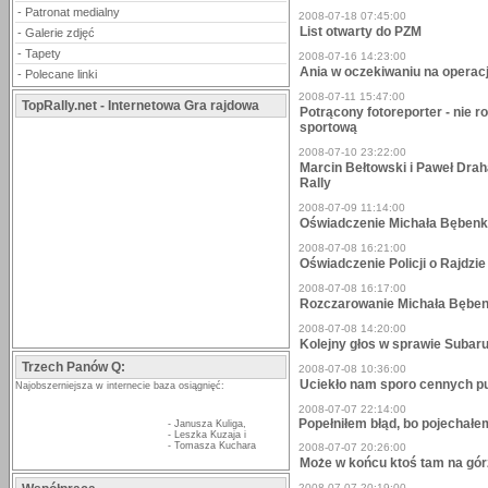
-
Patronat medialny
2008-07-18 07:45:00
List otwarty do PZM
-
Galerie zdjęć
-
Tapety
2008-07-16 14:23:00
Ania w oczekiwaniu na opera
-
Polecane linki
2008-07-11 15:47:00
TopRally.net - Internetowa Gra rajdowa
Potrącony fotoreporter - nie ro
sportową
2008-07-10 23:22:00
Marcin Bełtowski i Paweł Dra
Rally
2008-07-09 11:14:00
Oświadczenie Michała Bębenka
2008-07-08 16:21:00
Oświadczenie Policji o Rajdzi
2008-07-08 16:17:00
Rozczarowanie Michała Bęben
2008-07-08 14:20:00
Kolejny głos w sprawie Subaru
Trzech Panów Q:
2008-07-08 10:36:00
Uciekło nam sporo cennych pu
Najobszerniejsza w internecie baza osiągnięć:
2008-07-07 22:14:00
Popełniłem błąd, bo pojechałe
-
Janusza Kuliga
,
-
Leszka Kuzaja
i
-
Tomasza Kuchara
2008-07-07 20:26:00
Może w końcu ktoś tam na górz
2008-07-07 20:19:00