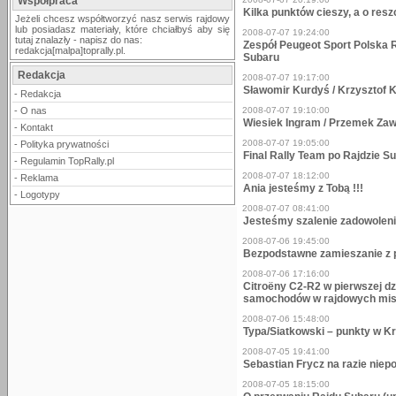
Współpraca
Kilka punktów cieszy, a o resz
Jeżeli chcesz współtworzyć nasz serwis rajdowy
lub posiadasz materiały, które chciałbyś aby się
2008-07-07 19:24:00
tutaj znalazły - napisz do nas:
Zespół Peugeot Sport Polska R
redakcja[malpa]toprally.pl.
Subaru
Redakcja
2008-07-07 19:17:00
Sławomir Kurdyś / Krzysztof K
-
Redakcja
-
O nas
2008-07-07 19:10:00
Wiesiek Ingram / Przemek Zaw
-
Kontakt
2008-07-07 19:05:00
-
Polityka prywatności
Final Rally Team po Rajdzie S
-
Regulamin TopRally.pl
2008-07-07 18:12:00
-
Reklama
Ania jesteśmy z Tobą !!!
-
Logotypy
2008-07-07 08:41:00
Jesteśmy szalenie zadowoleni 
2008-07-06 19:45:00
Bezpodstawne zamieszanie z p
2008-07-06 17:16:00
Citroëny C2-R2 w pierwszej d
samochodów w rajdowych mist
2008-07-06 15:48:00
Typa/Siatkowski – punkty w K
2008-07-05 19:41:00
Sebastian Frycz na razie niep
2008-07-05 18:15:00