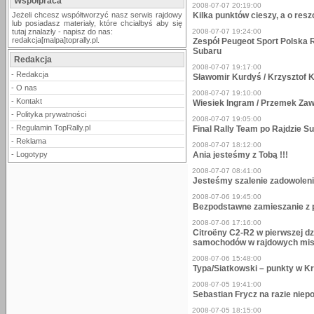
Współpraca
2008-07-07 20:19:00
Jeżeli chcesz współtworzyć nasz serwis rajdowy
Kilka punktów cieszy, a o resz
lub posiadasz materiały, które chciałbyś aby się
tutaj znalazły - napisz do nas:
2008-07-07 19:24:00
redakcja[malpa]toprally.pl.
Zespół Peugeot Sport Polska R
Subaru
Redakcja
2008-07-07 19:17:00
-
Redakcja
Sławomir Kurdyś / Krzysztof K
-
O nas
2008-07-07 19:10:00
-
Kontakt
Wiesiek Ingram / Przemek Zaw
-
Polityka prywatności
2008-07-07 19:05:00
-
Regulamin TopRally.pl
Final Rally Team po Rajdzie S
-
Reklama
2008-07-07 18:12:00
-
Logotypy
Ania jesteśmy z Tobą !!!
2008-07-07 08:41:00
Jesteśmy szalenie zadowoleni 
2008-07-06 19:45:00
Bezpodstawne zamieszanie z p
2008-07-06 17:16:00
Citroëny C2-R2 w pierwszej d
samochodów w rajdowych mist
2008-07-06 15:48:00
Typa/Siatkowski – punkty w K
2008-07-05 19:41:00
Sebastian Frycz na razie niep
2008-07-05 18:15:00