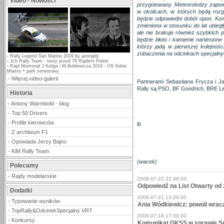
Video - Nowości
przygotowany. Meteorolodzy zapow
w okolicach, w których będą roz
będzie odpowiedni dobór opon. Konf
zmieniona w stosunku do lat ubiegł
ale nie brakuje również szybkich 
będzie błoto i kamienie naniesion
którzy jadą w pierwszej kolejnoś
zobaczenia na odcinkach specjalny
-
Rally Legend San Marino 2019 by jarorajdy
-
Jcb Rally Team - testy przed 76 Rajdem Polski
-
Rajd Memoriał J.Kuliga i M.Bublewicza 2019 - OS Solne
Miasto + park serwisowy
-
Więcej video-galerii
Partnerami Sebastiana Frycza i J
Rally są PSO, BF Goodrich, BRE Le
Historia
-
Antony Warmbold - blog
-
Top 50 Drivers
-
Profile kierowców
ip
-
Z archiwum F1
-
Opowiada Jerzy Bajno
-
KiM Rally Team
(wacek)
Polecamy
-
Rajdy modelarskie
2008-07-22 22:48:00
Odpowiedź na List Otwarty o
Dodatki
2008-07-21 13:20:00
-
Typowanie wyników
Ania Wódkiewicz: powoli wrac
-
TopRally&OdcinekSpecjalny VRT
2008-07-18 17:00:00
-
Konkursy
Komunikat GKSS w sprawie Su