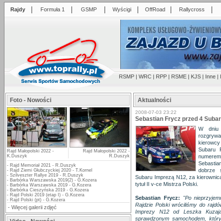
|
|
|
|
|
|
Rajdy
Formuła 1
GSMP
Wyścigi
OffRoad
Rallycross
RSMP
|
WRC
|
RPP
|
RSME
|
KJS
|
Inne
|
Foto - Nowości
Aktualności
2008-07-03 23:22
Sebastian Frycz przed 4 Subar
W dniu 
rozgryw
kierowcy
Subaru P
Rajd Małopolski 2022 -
Rajd Małopolski 2022 -
K.Duszyk
R.Duszyk
numerem 
Sebastia
-
Rajd Memoriał 2021 - R.Duszyk
dobrze 
-
Rajd Ziemi Głubczyckiej 2020 - T.Kornel
-
Szilveszter Rallye 2019 - R.Duszyk
Subaru Imprezą N12, za kierownicą
-
Barbórka Warszawska 2019(2) - G.Kozera
tytuł II v-ce Mistrza Polski.
-
Barbórka Warszawska 2019 - G.Kozera
-
Barbórka Cieszyńska 2019 - G.Kozera
-
Rajd Polski 2019 (etap I) - G.Kozera
Sebastian Frycz:
"Po nieprzyje
-
Rajd Polski (pt) - G.Kozera
Rajdzie Polski wróciliśmy do rajd
-
Więcej galerii zdjęć
Imprezy N12 od Leszka Kuzaja
sprawdzonym samochodem, który m