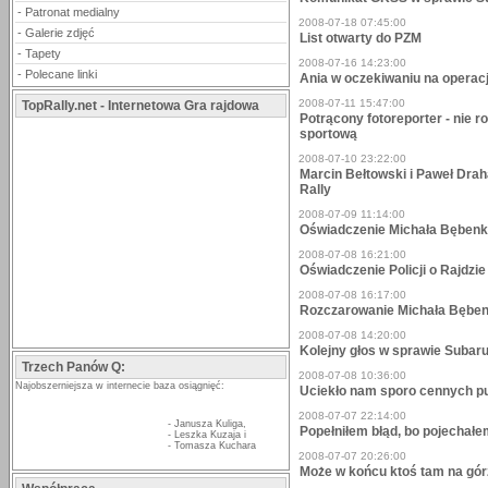
-
Patronat medialny
2008-07-18 07:45:00
-
Galerie zdjęć
List otwarty do PZM
-
Tapety
2008-07-16 14:23:00
-
Polecane linki
Ania w oczekiwaniu na opera
2008-07-11 15:47:00
TopRally.net - Internetowa Gra rajdowa
Potrącony fotoreporter - nie ro
sportową
2008-07-10 23:22:00
Marcin Bełtowski i Paweł Dra
Rally
2008-07-09 11:14:00
Oświadczenie Michała Bębenka
2008-07-08 16:21:00
Oświadczenie Policji o Rajdzi
2008-07-08 16:17:00
Rozczarowanie Michała Bęben
2008-07-08 14:20:00
Kolejny głos w sprawie Subaru
Trzech Panów Q:
2008-07-08 10:36:00
Najobszerniejsza w internecie baza osiągnięć:
Uciekło nam sporo cennych pu
2008-07-07 22:14:00
-
Janusza Kuliga
,
Popełniłem błąd, bo pojechałe
-
Leszka Kuzaja
i
-
Tomasza Kuchara
2008-07-07 20:26:00
Może w końcu ktoś tam na górz