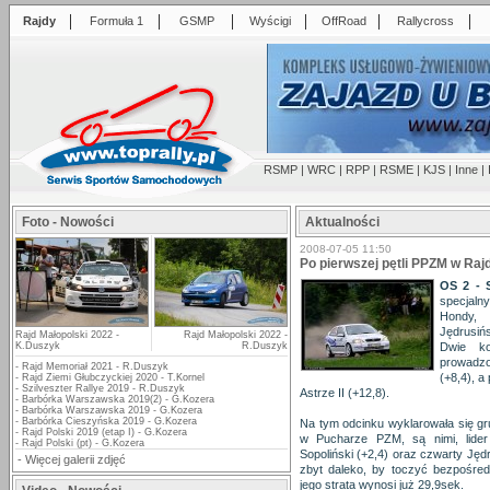
|
|
|
|
|
|
Rajdy
Formuła 1
GSMP
Wyścigi
OffRoad
Rallycross
RSMP
|
WRC
|
RPP
|
RSME
|
KJS
|
Inne
|
Foto - Nowości
Aktualności
2008-07-05 11:50
Po pierwszej pętli PPZM w Raj
OS 2 - S
specjaln
Hondy, 
Jędrusińs
Rajd Małopolski 2022 -
Rajd Małopolski 2022 -
K.Duszyk
R.Duszyk
Dwie ko
prowadz
-
Rajd Memoriał 2021 - R.Duszyk
(+8,4), a
-
Rajd Ziemi Głubczyckiej 2020 - T.Kornel
-
Szilveszter Rallye 2019 - R.Duszyk
Astrze II (+12,8).
-
Barbórka Warszawska 2019(2) - G.Kozera
-
Barbórka Warszawska 2019 - G.Kozera
-
Barbórka Cieszyńska 2019 - G.Kozera
Na tym odcinku wyklarowała się g
-
Rajd Polski 2019 (etap I) - G.Kozera
w Pucharze PZM, są nimi, lider 
-
Rajd Polski (pt) - G.Kozera
Sopoliński (+2,4) oraz czwarty Jędr
-
Więcej galerii zdjęć
zbyt daleko, by toczyć bezpośre
jego strata wynosi już 29,9sek.