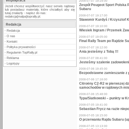
Współpraca
2008-07-07 19:24:00
Zespół Peugeot Sport Polska R
Jeżeli chcesz współtworzyć nasz serwis rajdowy
Subaru
lub posiadasz materiały, które chciałbyś aby się
tutaj znalazły - napisz do nas:
2008-07-07 19:17:00
redakcja[malpa]toprally.pl.
Sławomir Kurdyś / Krzysztof K
Redakcja
2008-07-07 19:10:00
Wiesiek Ingram / Przemek Zaw
-
Redakcja
-
O nas
2008-07-07 19:05:00
Final Rally Team po Rajdzie S
-
Kontakt
-
Polityka prywatności
2008-07-07 18:12:00
Ania jesteśmy z Tobą !!!
-
Regulamin TopRally.pl
-
Reklama
2008-07-07 08:41:00
Jesteśmy szalenie zadowoleni 
-
Logotypy
2008-07-06 19:45:00
Bezpodstawne zamieszanie z p
2008-07-06 17:16:00
Citroëny C2-R2 w pierwszej d
samochodów w rajdowych mist
2008-07-06 15:48:00
Typa/Siatkowski – punkty w K
2008-07-05 19:41:00
Sebastian Frycz na razie niep
2008-07-05 18:15:00
O przerwaniu Rajdu Subaru (u
2008-07-05 13:13:00