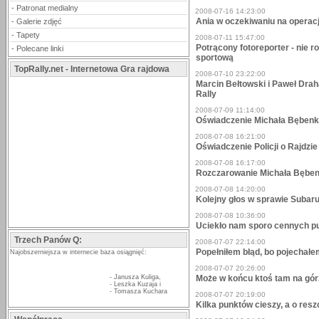
-
Patronat medialny
2008-07-16 14:23:00
Ania w oczekiwaniu na opera
-
Galerie zdjęć
-
Tapety
2008-07-11 15:47:00
Potrącony fotoreporter - nie ro
-
Polecane linki
sportową
TopRally.net - Internetowa Gra rajdowa
2008-07-10 23:22:00
Marcin Bełtowski i Paweł Dra
Rally
2008-07-09 11:14:00
Oświadczenie Michała Bębenka
2008-07-08 16:21:00
Oświadczenie Policji o Rajdzi
2008-07-08 16:17:00
Rozczarowanie Michała Bęben
2008-07-08 14:20:00
Kolejny głos w sprawie Subaru
2008-07-08 10:36:00
Uciekło nam sporo cennych pu
Trzech Panów Q:
2008-07-07 22:14:00
Popełniłem błąd, bo pojechałe
Najobszerniejsza w internecie baza osiągnięć:
2008-07-07 20:26:00
-
Janusza Kuliga
,
Może w końcu ktoś tam na górz
-
Leszka Kuzaja
i
-
Tomasza Kuchara
2008-07-07 20:19:00
Kilka punktów cieszy, a o resz