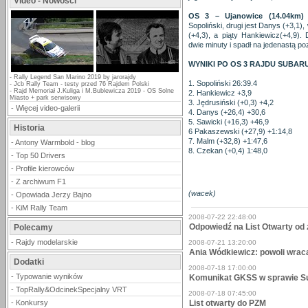
Video - Nowości
OS 3 – Ujanowice (14.04km
Sopoliński, drugi jest Danys (+3,1)
(+4,3), a piąty Hankiewicz(+4,9). 
dwie minuty i spadł na jedenastą po
WYNIKI PO OS 3 RAJDU SUBAR
-
Rally Legend San Marino 2019 by jarorajdy
1. Sopoliński 26:39.4
-
Jcb Rally Team - testy przed 76 Rajdem Polski
-
Rajd Memoriał J.Kuliga i M.Bublewicza 2019 - OS Solne
2. Hankiewicz +3,9
Miasto + park serwisowy
3. Jędrusiński (+0,3) +4,2
-
Więcej video-galerii
4. Danys (+26,4) +30,6
5. Sawicki (+16,3) +46,9
Historia
6 Pakaszewski (+27,9) +1:14,8
7. Malm (+32,8) +1:47,6
-
Antony Warmbold - blog
8. Czekan (+0,4) 1:48,0
-
Top 50 Drivers
-
Profile kierowców
-
Z archiwum F1
(wacek)
-
Opowiada Jerzy Bajno
-
KiM Rally Team
2008-07-22 22:48:00
Odpowiedź na List Otwarty o
Polecamy
-
Rajdy modelarskie
2008-07-21 13:20:00
Ania Wódkiewicz: powoli wrac
Dodatki
2008-07-18 17:00:00
-
Typowanie wyników
Komunikat GKSS w sprawie Su
-
TopRally&OdcinekSpecjalny VRT
2008-07-18 07:45:00
-
Konkursy
List otwarty do PZM