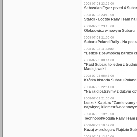
2008-07-03 23:22:00
Sebastian Frycz przed 4 Subar
2008-07-03 23:18:00
Statoil - Loctite Rally Team n
2008-07-03 23:15:00
Oleksowicz w nowym Subaru
2008-07-03 21:00:00
Subaru Poland Rally - Na pocz
2008-07-03 11:33:00
"Będzie z pewnością bardzo c
2008-07-03 09:44:00
"Rajd Subaru to jeden z trudni
Maciejewski
2008-07-03 06:43:00
Krótka historia Subaru Poland
2008-07-02 22:54:00
"Na rajd patrzymy z dużym op
2008-07-02 21:50:00
Leszek Kapłan: "Zamierzamy o
najwięcej kilometrów oesowy
2008-07-02 19:52:00
Technopol/Rogula Rally Team 
2008-07-02 18:02:00
Kuzaj w prologu w Rajdzie Su
2008-07-02 13:16:00