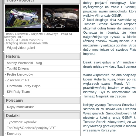
Video - Nowości
dobry podjazd treningowy. Nie
wyścigowego na trasie z Sienne
poważnej awarii samochodu, która
walki w VII rundzie GSMP.
Z kolei drugiego dnia zawodów syt
Tomasz Strozik świetnie rozpoc
utrzymał dobrą formę do samego 
Oznacza to również, że kie
-
Bartek Ostałowsk / Krzysztof Hołowczyc - Pasja na
najgroźniejszego rywala w klas
Krawędzi 2017
-
Lexus GT GT500 model 2017
różnicą czasów równą niecałe 2 
-
8 Wyścig Górski Limanowa 2016
niedzielnej rywalizacji górskiej St
-
Więcej video-galerii
dużo mocniejsze od swojego Fiat
Impreza.
Historia
Dzięki zwycięstwu w VIII rundzie
-
Antony Warmbold - blog
drugie miejsce w klasyfikacji gener
-
Top 50 Drivers
-
Profile kierowców
Warto wspomnieć, że oba podjazdy
łupem Roberta Kusa, który po ra
-
Z archiwum F1
większych szans. Rundy VII i 
-
Opowiada Jerzy Bajno
prawidłowością, bowiem w obydwu 
-
KiM Rally Team
kierowcy. Byli to odpowiednio M
Tomasz Nagórski na trzecim.
Polecamy
Kolejny występ Tomasza Strozika b
-
Rajdy modelarskie
sierpnia br. w słowackich Piestana
Wyścigowych Samochodowych Mist
Dodatki
niestety z kolejną rundą GSMP, k
Tomasz Strozik zdecydował, że weź
-
Typowanie wyników
w rywalizacji górskiej będzie moż
-
TopRally&OdcinekSpecjalny VRT
września w Korczynie.
-
Konkursy