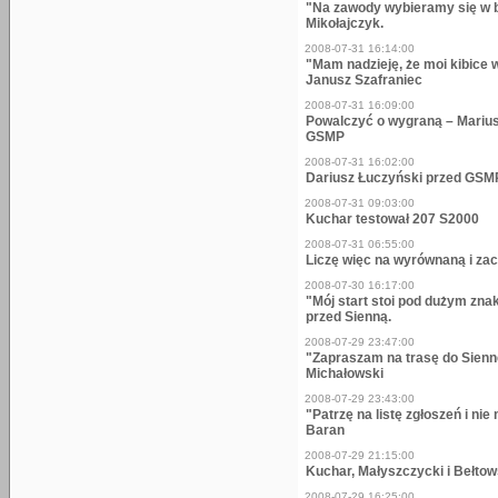
"Na zawody wybieramy się w 
Mikołajczyk.
2008-07-31 16:14:00
"Mam nadzieję, że moi kibice 
Janusz Szafraniec
2008-07-31 16:09:00
Powalczyć o wygraną – Mariusz 
GSMP
2008-07-31 16:02:00
Dariusz Łuczyński przed GSM
2008-07-31 09:03:00
Kuchar testował 207 S2000
2008-07-31 06:55:00
Liczę więc na wyrównaną i zac
2008-07-30 16:17:00
"Mój start stoi pod dużym zna
przed Sienną.
2008-07-29 23:47:00
"Zapraszam na trasę do Sienn
Michałowski
2008-07-29 23:43:00
"Patrzę na listę zgłoszeń i n
Baran
2008-07-29 21:15:00
Kuchar, Małyszczycki i Bełtow
2008-07-29 16:25:00