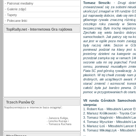
Tomasz Strozik:
-
Drugi dzi
-
Patronat medialny
zrewanżować się za sobotni nieuda
-
Galerie zdjęć
ukończyć zmagań w VII rundzie GS
-
Tapety
już naprawdę dobrze, dało się nim
głównego rywala znaczną różnic
-
Polecane linki
zeszłego roku zawody w Siennej
bezpieczniej. Było trochę niepotrz
TopRally.net - Internetowa Gra rajdowa
Zjechało się wielu bardzo dob
samochodach. Jak patrzy się na koń
aut jest w ogóle poza moim zasięg
były raczej nikłe. Sezon w GS
ponieważ podział na klasy jest
jesteśmy dzieleni na kategori
przedział zamyka się w ramach 1
sezonie uda mi się pojechać Fo
sensu, ponieważ musiałbym zmien
Fiata SC pod górską rywalizację. J
płaskich. W tej chwili zostały nam
drobnych, ale uciążliwych awarii. 
starać zmienić i wzmocnić konst
całość była już bardzo pewna. D
pomoc w przygotowaniach do startu
VII runda Górskich Samochodo
Trzech Panów Q:
sierpnia:
Najobszerniejsza w internecie baza osiągnięć:
1. Robert Kus - Mitsubishi Lancer E
2. Mariusz Królikowski - Toyota Co
3. Tomasz Nagórski - Mitsubishi La
-
Janusza Kuliga
,
-
Leszka Kuzaja
i
4. Tomasz Myszkier - Mitsubishi La
-
Tomasza Kuchara
5. Mariusz Łoś - Mitsubishi Lancer 
6. Tomasz Mikołajczyk - Mitsubishi
...