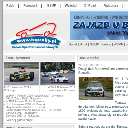
|
|
|
|
|
|
Rajdy
Formuła 1
GSMP
Wyścigi
OffRoad
Rallycross
Sprint 1/4 mili
|
GSMP
|
Karting
|
WSMP
|
L
Foto - Nowości
Aktualności
2008-08-05 08:56
Drugi dzień pozwolił mi zrewan
Strozik.
VII i V
Mistrzos
odbyła s
EHC Limanowa 2021 -
WSMP II Poznań 2019
R.Duszyk
(niedziela) - G.Kozera
sierpnia
pewnością
-
WSMP II Poznań 2019 (kwalifikacje) - G.Kozera
-
GSMP Załuż 2019 - G.Kozera
-
WSMP Poznań 2019 - G.Kozera
Tomasz S
-
EHC Limanowa 2018 - R.Duszyk
do udanych. Mimo że w pierwszego 
-
Magura Małastowska - R.Duszyk
-
Bieszczadzki Wyścig Górski 2018 - R.Duszyk
1600 wykluczyły tego zawodnika 
-
Banovce 2017 - R.Duszyk
końcu zrewanżował się za prześlad
-
Banovce 2017(1) - G.Kozera
swojej klasie.
-
Więcej galerii zdjęć
Sobota rozpoczęła się dla Tomasza