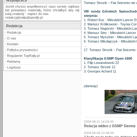
Współpraca
Tomasz Strozik – Fiat Seicento nie
Jeżeli chcesz współtworzyć nasz serwis rajdowy
lub posiadasz materiały, które chciałbyś aby się
VIII runda Górskich Samochod
tutaj znalazły - napisz do nas:
sierpnia:
redakcja[malpa]toprally.pl.
1. Robert Kus - Mitsubishi Lancer E
2. Mariusz Królikowski - Toyota Co
Redakcja
3. Tomasz Nagórski - Mitsubishi La
-
Redakcja
4. Mariusz Stec - Mitsubishi Lancer
5. Tomasz Myszkier - Mitsubishi La
-
O nas
6. Tomasz Mikołajczyk - Mitsubishi
-
Kontakt
...
-
Polityka prywatności
17. Tomasz Strozik – Fiat Seicento
-
Regulamin TopRally.pl
Klasyfikacja GSMP Open-1600
-
Reklama
1. Filip Lewandowski 22
2. Tomasz Strozik 12
-
Logotypy
3. Georges Achard 11
(danway)
2008-08-11 14:06:00
Relacja wideo z GSMP Sienna
2008-08-08 22:08:00