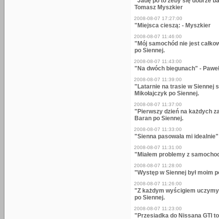
"Jadę po to żeby się dobrze b
Tomasz Myszkier
2008-08-07 17:27:00
"Miejsca cieszą: - Myszkier
2008-08-07 11:46:00
"Mój samochód nie jest całko
po Siennej.
2008-08-07 11:43:00
"Na dwóch biegunach" - Paweł
2008-08-07 11:39:00
"Latarnie na trasie w Siennej
Mikołajczyk po Siennej.
2008-08-07 11:37:00
"Pierwszy dzień na każdych z
Baran po Siennej.
2008-08-07 11:33:00
"Sienna pasowała mi idealnie"
2008-08-07 11:31:00
"Miałem problemy z samochode
2008-08-07 11:28:00
"Występ w Siennej był moim p
2008-08-07 11:26:00
"Z każdym wyścigiem uczymy 
po Siennej.
2008-08-07 11:23:00
"Przesiadka do Nissana GTI to