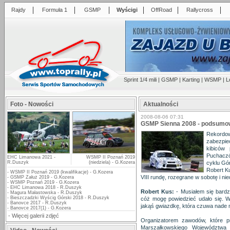
|
|
|
|
|
|
Rajdy
Formuła 1
GSMP
Wyścigi
OffRoad
Rallycross
Sprint 1/4 mili
|
GSMP
|
Karting
|
WSMP
|
L
Foto - Nowości
Aktualności
2008-08-06 07:31
GSMP Sienna 2008 - podsumo
Rekord
zabezpi
kibiców
Puchacz
EHC Limanowa 2021 -
WSMP II Poznań 2019
R.Duszyk
(niedziela) - G.Kozera
cyklu Gó
Robert Ku
-
WSMP II Poznań 2019 (kwalifikacje) - G.Kozera
VIII rundę, rozegrane w sobotę i nie
-
GSMP Załuż 2019 - G.Kozera
-
WSMP Poznań 2019 - G.Kozera
-
EHC Limanowa 2018 - R.Duszyk
Robert Kus:
- Musiałem się bardz
-
Magura Małastowska - R.Duszyk
-
Bieszczadzki Wyścig Górski 2018 - R.Duszyk
cóż mogę powiedzieć udało się. W
-
Banovce 2017 - R.Duszyk
jakąś gwiazdkę, która czuwa nade 
-
Banovce 2017(1) - G.Kozera
-
Więcej galerii zdjęć
Organizatorem zawodów, które 
Marszałkowskiego Województwa D