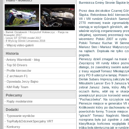
Video - Nowości
Burmistrza Gminy Stronie Śląskie by
Przez dwa dni okolice Czarnej Góry
Śląska. Rekordowa ilość kierowców
VII i VIII rundzie Górskich Samo
2770 metrowej trasie zgromadził
startują w wyścigach górskich, al
właśnie wyścig zorganizowany przez
-
Bartek Ostałowsk / Krzysztof Hołowczyc - Pasja na
oficjalnej, sportowej prezentacji
Krawędzi 2017
-
Lexus GT GT500 model 2017
wicemistrz Polski 2007 w cykl
-
8 Wyścig Górski Limanowa 2016
Polski Tomasz Kuchar. W Siennej
-
Więcej video-galerii
Mariusz Stec i Mariusz Małyszczyck
na rajdach. Dopisała nie tylko cz
Historia
pogoda.
Pierwszy dzień zmagań na trasie w
-
Antony Warmbold - blog
Zwycięzcę VII rundy kibice pozna
-
Top 50 Drivers
dlatego, że zawodnicy swoimi autam
-
Profile kierowców
z trasy wypadł Tomasz Mikołajczy
przy PO 8 uderzył w lampę. Potem 
-
Z archiwum F1
Derlak Subaru Imprezą zaliczyła be
-
Opowiada Jerzy Bajno
Mitsubishi Lancer Evo 9 Janusza 
-
KiM Rally Team
zebrał Janusz Jania, który Alf
oczach tłumu, wbił się w skar
Polecamy
powiększył jeszcze korowód weseln
“Puchaczówka”. Na szczęście sam
-
Rajdy modelarskie
Pierwsze miejsce w generalce VII r
Królikowski który po dachowaniu w
Dodatki
powrócił do formy. Trzecie miejsce 
“górach” Tomasz Nagórski. Niedz
-
Typowanie wyników
rozegrana była już zgodnie z za
-
TopRally&OdcinekSpecjalny VRT
klasyfikacja końcowa wyglądała 
-
Konkursy
trójka była identyczna jak w rundzie 