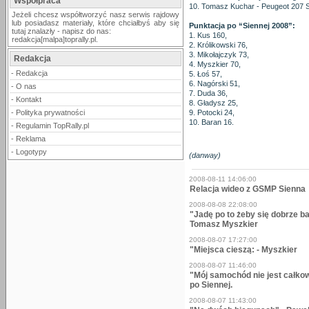
Współpraca
10. Tomasz Kuchar - Peugeot 207 
Jeżeli chcesz współtworzyć nasz serwis rajdowy
lub posiadasz materiały, które chciałbyś aby się
Punktacja po “Siennej 2008”:
tutaj znalazły - napisz do nas:
1. Kus 160,
redakcja[malpa]toprally.pl.
2. Królikowski 76,
3. Mikołajczyk 73,
Redakcja
4. Myszkier 70,
-
Redakcja
5. Łoś 57,
6. Nagórski 51,
-
O nas
7. Duda 36,
-
Kontakt
8. Gładysz 25,
-
Polityka prywatności
9. Potocki 24,
10. Baran 16.
-
Regulamin TopRally.pl
-
Reklama
-
Logotypy
(danway)
2008-08-11 14:06:00
Relacja wideo z GSMP Sienna
2008-08-08 22:08:00
"Jadę po to żeby się dobrze b
Tomasz Myszkier
2008-08-07 17:27:00
"Miejsca cieszą: - Myszkier
2008-08-07 11:46:00
"Mój samochód nie jest całko
po Siennej.
2008-08-07 11:43:00