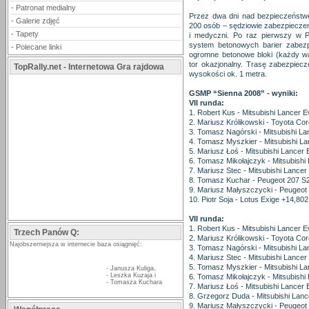
-
Patronat medialny
Przez dwa dni nad bezpieczeństw
-
Galerie zdjęć
200 osób – sędziowie zabezpieczeni
-
Tapety
i medyczni. Po raz pierwszy w P
system betonowych barier zabezp
-
Polecane linki
ogromne betonowe bloki (każdy wa
tor okazjonalny. Trasę zabezpiec
TopRally.net - Internetowa Gra rajdowa
wysokości ok. 1 metra.
GSMP “Sienna 2008” - wyniki:
VII runda:
1. Robert Kus - Mitsubishi Lancer 
2. Mariusz Królikowski - Toyota C
3. Tomasz Nagórski - Mitsubishi La
4. Tomasz Myszkier - Mitsubishi La
5. Mariusz Łoś - Mitsubishi Lancer
6. Tomasz Mikołajczyk - Mitsubishi
7. Mariusz Stec - Mitsubishi Lancer
8. Tomasz Kuchar - Peugeot 207 S
9. Mariusz Małyszczycki - Peugeot
10. Piotr Soja - Lotus Exige +14,80
VII runda:
1. Robert Kus - Mitsubishi Lancer 
Trzech Panów Q:
2. Mariusz Królikowski - Toyota C
Najobszerniejsza w internecie baza osiągnięć:
3. Tomasz Nagórski - Mitsubishi La
4. Mariusz Stec - Mitsubishi Lancer
5. Tomasz Myszkier - Mitsubishi La
-
Janusza Kuliga
,
-
Leszka Kuzaja
i
6. Tomasz Mikołajczyk - Mitsubish
-
Tomasza Kuchara
7. Mariusz Łoś - Mitsubishi Lancer
8. Grzegorz Duda - Mitsubishi Lanc
9. Mariusz Małyszczycki - Peugeot