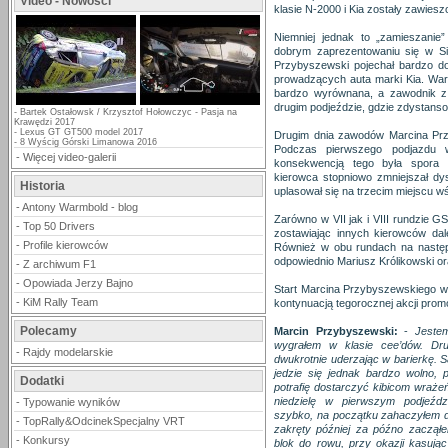
Video - Nowości
klasie N-2000 i Kia zostały zawiesz
Niemniej jednak to „zamieszanie
dobrym zaprezentowaniu się w Sie
Przybyszewski pojechał bardzo d
prowadzących auta marki Kia. Wart
bardzo wyrównana, a zawodnik z
drugim podjeździe, gdzie zdystanso
-
Bartek Ostałowsk / Krzysztof Hołowczyc - Pasja na
Krawędzi 2017
-
Lexus GT GT500 model 2017
Drugim dnia zawodów Marcina Prz
-
8 Wyścig Górski Limanowa 2016
Podczas pierwszego podjazdu 
-
Więcej video-galerii
konsekwencją tego była spora 
kierowca stopniowo zmniejszał dys
Historia
uplasował się na trzecim miejscu 
-
Antony Warmbold - blog
Zarówno w VII jak i VIII rundzie G
-
Top 50 Drivers
zostawiając innych kierowców dal
-
Profile kierowców
Również w obu rundach na następ
odpowiednio Mariusz Królikowski o
-
Z archiwum F1
-
Opowiada Jerzy Bajno
Start Marcina Przybyszewskiego w 
-
KiM Rally Team
kontynuacją tegorocznej akcji prom
Polecamy
Marcin Przybyszewski:
-
Jeste
wygrałem w klasie cee’dów. Dru
-
Rajdy modelarskie
dwukrotnie uderzając w barierkę. 
jedzie się jednak bardzo wolno, 
Dodatki
potrafię dostarczyć kibicom wraże
niedzielę w pierwszym podjeźd
-
Typowanie wyników
szybko, na początku zahaczyłem de
-
TopRally&OdcinekSpecjalny VRT
zakręty później za późno zaczą
-
Konkursy
blok do rowu, przy okazji kasując