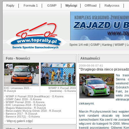
|
|
|
|
|
|
Rajdy
Formuła 1
GSMP
Wyścigi
OffRoad
Rallycross
Sprint 1/4 mili
|
GSMP
|
Karting
|
WSMP
|
L
Foto - Nowości
Aktualności
2008-08-06 07:41
"Drugiego dnia nieco przesadz
Na tras
Sienna 
weekend
Górskic
EHC Limanowa 2021 -
WSMP II Poznań 2019
R.Duszyk
(niedziela) - G.Kozera
Fakt, że
wielu zn
-
WSMP II Poznań 2019 (kwalifikacje) - G.Kozera
eliminac
-
GSMP Załuż 2019 - G.Kozera
-
WSMP Poznań 2019 - G.Kozera
ciekawymi.
-
EHC Limanowa 2018 - R.Duszyk
-
Magura Małastowska - R.Duszyk
-
Bieszczadzki Wyścig Górski 2018 - R.Duszyk
Marcin Przybyszewski bez wątpien
-
Banovce 2017 - R.Duszyk
tymi rundami okazało się bowi
-
Banovce 2017(1) - G.Kozera
samochodami Kia cee’d nie zostanie
-
Więcej galerii zdjęć
włączeni do kategorii N-2000. Mimo
kwestii pozostawiono Głównej Ko