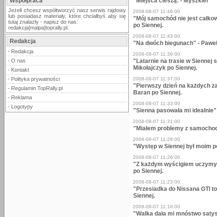
Współpraca
"Miejsca cieszą: - Myszkier
Jeżeli chcesz współtworzyć nasz serwis rajdowy
2008-08-07 11:46:00
lub posiadasz materiały, które chciałbyś aby się
"Mój samochód nie jest całko
tutaj znalazły - napisz do nas:
po Siennej.
redakcja[malpa]toprally.pl.
2008-08-07 11:43:00
Redakcja
"Na dwóch biegunach" - Paweł
-
Redakcja
2008-08-07 11:39:00
-
O nas
"Latarnie na trasie w Siennej
Mikołajczyk po Siennej.
-
Kontakt
-
Polityka prywatności
2008-08-07 11:37:00
"Pierwszy dzień na każdych z
-
Regulamin TopRally.pl
Baran po Siennej.
-
Reklama
2008-08-07 11:33:00
-
Logotypy
"Sienna pasowała mi idealnie"
2008-08-07 11:31:00
"Miałem problemy z samochode
2008-08-07 11:28:00
"Występ w Siennej był moim p
2008-08-07 11:26:00
"Z każdym wyścigiem uczymy 
po Siennej.
2008-08-07 11:23:00
"Przesiadka do Nissana GTI to
Siennej.
2008-08-07 11:18:00
"Walka dała mi mnóstwo satys