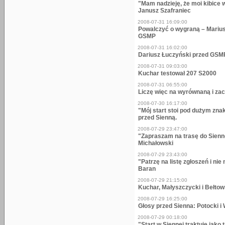
"Mam nadzieję, że moi kibice 
Janusz Szafraniec
2008-07-31 16:09:00
Powalczyć o wygraną – Mariusz 
GSMP
2008-07-31 16:02:00
Dariusz Łuczyński przed GSM
2008-07-31 09:03:00
Kuchar testował 207 S2000
2008-07-31 06:55:00
Liczę więc na wyrównaną i zac
2008-07-30 16:17:00
"Mój start stoi pod dużym zna
przed Sienną.
2008-07-29 23:47:00
"Zapraszam na trasę do Sienn
Michałowski
2008-07-29 23:43:00
"Patrzę na listę zgłoszeń i n
Baran
2008-07-29 21:15:00
Kuchar, Małyszczycki i Bełtow
2008-07-29 16:25:00
Głosy przed Sienna: Potocki i
2008-07-29 00:18:00
"Start w Siennej traktuje jak