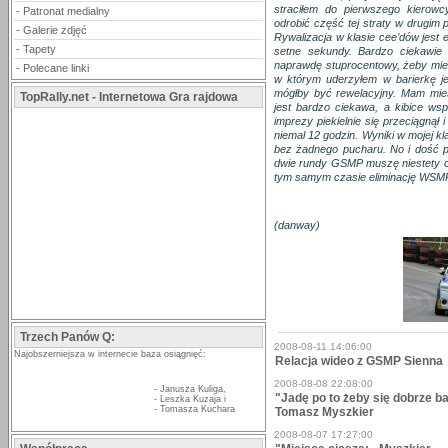
straciłem do pierwszego kierow
-
Patronat medialny
odrobić część tej straty w drugim 
-
Galerie zdjęć
Rywalizacja w klasie cee’dów jest
-
Tapety
setne sekundy. Bardzo ciekawie 
naprawdę stuprocentowy, żeby mie
-
Polecane linki
w którym uderzyłem w barierkę j
mógłby być rewelacyjny. Mam miesz
TopRally.net - Internetowa Gra rajdowa
jest bardzo ciekawa, a kibice wsp
imprezy piekielnie się przeciągnął
niemal 12 godzin. Wyniki w mojej k
bez żadnego pucharu. No i dość 
dwie rundy GSMP muszę niestety o
tym samym czasie eliminację WSMP
(danway)
Trzech Panów Q:
2008-08-11 14:06:00
Najobszerniejsza w internecie baza osiągnięć:
Relacja wideo z GSMP Sienna
2008-08-08 22:08:00
-
Janusza Kuliga
,
"Jadę po to żeby się dobrze b
-
Leszka Kuzaja
i
-
Tomasza Kuchara
Tomasz Myszkier
2008-08-07 17:27:00